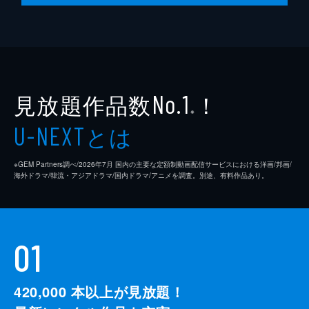
見放題作品数
！
No.1
※
とは
U-NEXT
※GEM Partners調べ/2026年7⽉ 国内の主要な定額制動画配信サービスにおける洋画/邦画/
海外ドラマ/韓流・アジアドラマ/国内ドラマ/アニメを調査。別途、有料作品あり。
01
420,000
本以上が見放題！