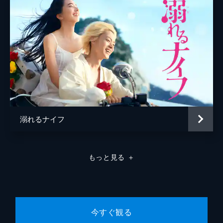
高橋里恩
声の出演
古舘伊知郎
監督
瀬々敬久
脚本
林民夫
音楽
亀田誠治
溺れるナイフ
もっと見る
＋
今すぐ観る