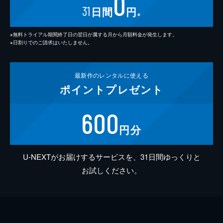
0
31
日間
円
※
※無料トライアル期間終了日の翌日が属する月から月額料金が発生します。
※日割りでのご請求はいたしません。
最新作の
レンタルに使える
ポイント
プレゼント
600
円分
U-NEXTがお届けするサービスを、31日間ゆっくりと
お試しください。