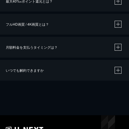
最大40%
ポイント還元とは？
※
※
作品によって必要なポイントが異なります。
フルHD画質 / 4K画質とは？
月額料金を支払うタイミングは？
※
40％ポイント還元の対象は、クレジットカード決済による作品の購入 / レンタルです。
※
iOSアプリのUコイン決済による作品の購入 / レンタルは、20％のポイント還元です。
※
還元の対象外となる決済方法や商品があります。くわしくは
こちら
をご確認ください。
いつでも解約できますか
こちら