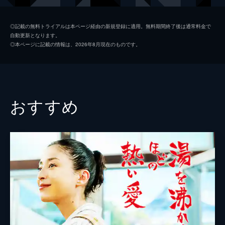
水島大介
斎藤工
◎記載の無料トライアルは本ページ経由の新規登録に適用。無料期間終了後は通常料金で
自動更新となります。
桐野 香
榮倉奈々
◎本ページに記載の情報は、2026年8月現在のものです。
高木玲子
山本美月
冴島亮太
高杉真宙
後藤 弓
馬場ふみか
おすすめ
村田節子
倍賞美津子
桐野昭三
永島敏行
矢野 清
竹原ピストル
山田利子
二階堂ふみ
富田幸太郎
松重豊
桐野春子
田中美佐子