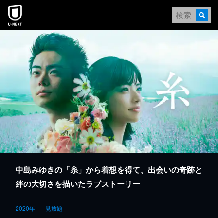
本文へスキップ
中島みゆきの「糸」から着想を得て、出会いの奇跡と
絆の大切さを描いたラブストーリー
2020年
見放題