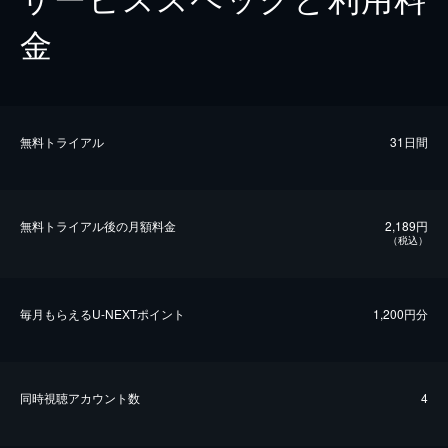
金
無料トライアル
31日間
無料トライアル後の⽉額料金
2,189円
（税込）
毎⽉もらえるU-NEXTポイント
1,200円分
同時視聴アカウント数
4