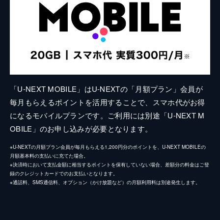
「U-NEXT MOBILE」はU-NEXTの「月額プラン」会員が
毎月もらえるポイントを活用することで、スマホ代がお得
になるモバイルプランです。ご利用には別途「U-NEXT M
OBILE」のお申し込みが必要となります。
※U-NEXTの月額プラン会員が毎月もらえる1,200円分のポイントを、U-NEXT MOBILEの
月額基本料の支払いに充てた場合。
※決済時において支払金額に相当するポイントを保有していない場合、差額分の料金はご登
録のクレジットカードでのお支払いとなります。
※通話料、SMS通信料、オプション（かけ放題など）の月額利用料は別途発生します。