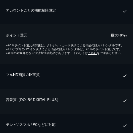
アカウントごとの機能制限設定
ポイント還元
最⼤40%
※
※
40％ポイント還元の対象は、クレジットカード決済による作品の購入 / レンタルです。
※
iOSアプリのUコイン決済による作品の購入 / レンタルは、20％のポイント還元です。
※
還元の対象外となる決済方法や商品があります。くわしくは
こちら
をご確認ください。
フルHD画質 / 4K画質
⾼⾳質（DOLBY DIGITAL PLUS）
テレビ / スマホ / PCなどに対応