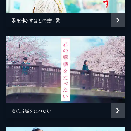
園田真由美
山口紗弥加
竹原直樹
成田凌
湯を沸かすほどの熱い愛
石崎ひゅーい
片寄涼太
南出凌嘉
植原星空
稲垣来泉
中野翠咲
小倉一郎
吉岡睦雄
君の膵臓をたべたい
最上もが
奥野瑛太