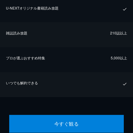
U-NEXTオリジナル書籍読み放題
雑誌読み放題
210誌以上
プロが選ぶおすすめ特集
5,000以上
いつでも解約できる
今すぐ観る