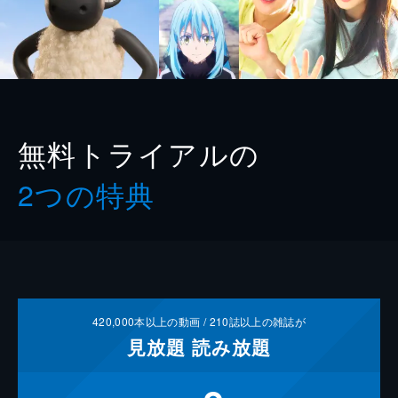
無料トライアルの
2つの特典
420,000
本以上の動画 /
210
誌以上の雑誌が
見放題
読み放題