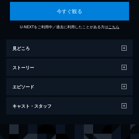
今すぐ観る
U-NEXTをご利用中／過去に利用したことがある方は
こちら
見どころ
ストーリー
エピソード
糸
キャスト・スタッフ
130分
出演
高橋 漣
菅田将暉
園田 葵
小松菜奈