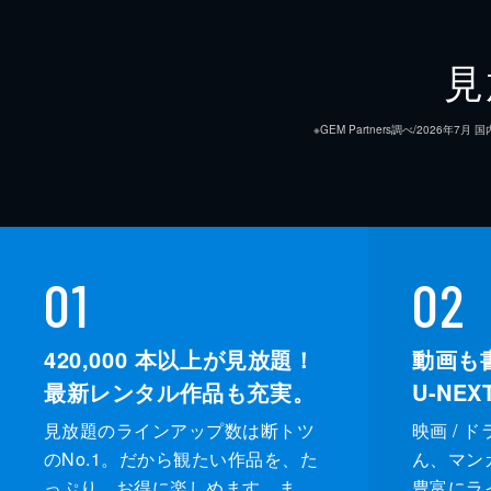
見
※GEM Partners調べ/20
01
02
420,000
本以上が見放題！
動画も
最新レンタル作品も充実。
U-NE
見放題のラインアップ数は断トツ
映画 / 
のNo.1。だから観たい作品を、た
ん、マンガ 
っぷり、お得に楽しめます。ま
豊富にラ