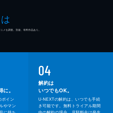
とは
マ/アニメを調査。別途、有料作品あり。
04
解約は
得に。
いつでもOK。
のポイン
U-NEXTの解約は、いつでも手続
ルやマン
き可能です。無料トライアル期間
月に持ち
中の解約の場合、月額料金は発生