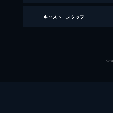
キャスト・スタッフ
コスモボール／COSMOBALL
118分
出演
◎記
監督