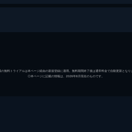
エフゲニー・ロマンツォフ
マリヤ・リソヴァヤ
載の無料トライアルは本ページ経由の新規登録に適用。無料期間終了後は通常料金で自動更新となり
◎本ページに記載の情報は、2026年8月現在のものです。
ヴィクトリヤ・アガラコヴァ
エフゲニー・ミロノフ
ジャニック・フェイジエフ