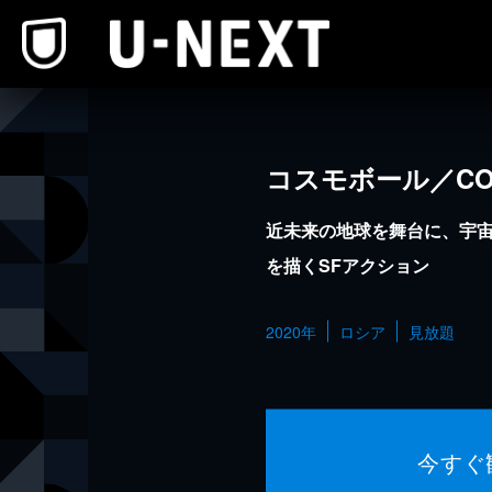
本文へスキップ
コスモボール／COS
近未来の地球を舞台に、宇
を描くSFアクション
2020年
ロシア
見放題
今すぐ