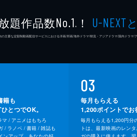
放題作品数
！
No.1
U-NEXT
※
26年7⽉ 国内の主要な定額制動画配信サービスにおける洋画/邦画/海外ドラマ/韓流・アジアドラマ/国内ドラ
03
書籍も
毎月もらえる
XTひとつでOK。
1,200
ポイントでお
ドラマ / アニメはもちろ
毎月もらえる1,200円分
/ ラノベ / 書籍 / 雑誌も
トは、最新映画のレンタ
インアップ。あなたの好
ガの購入に使えます。翌