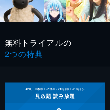
無料トライアルの
2つの特典
420,000
本以上の動画 /
210
誌以上の雑誌が
見放題
読み放題