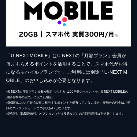
「U-NEXT MOBILE」はU-NEXTの「月額プラン」会員が
毎月もらえるポイントを活用することで、スマホ代がお得
になるモバイルプランです。ご利用には別途「U-NEXT M
OBILE」のお申し込みが必要となります。
※U-NEXTの月額プラン会員が毎月もらえる1,200円分のポイントを、U-NEXT MOBILEの
月額基本料の支払いに充てた場合。
※決済時において支払金額に相当するポイントを保有していない場合、差額分の料金はご登
録のクレジットカードでのお支払いとなります。
※通話料、SMS通信料、オプション（かけ放題など）の月額利用料は別途発生します。