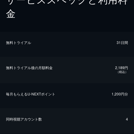
金
無料トライアル
31日間
無料トライアル後の⽉額料金
2,189円
（税込）
毎⽉もらえるU-NEXTポイント
1,200円分
同時視聴アカウント数
4