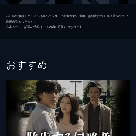
末永緑
立花恵理
◎記載の無料トライアルは本ページ経由の新規登録に適用。無料期間終了後は通常料金で
自動更新となります。
ポール
山中聡
◎本ページに記載の情報は、2026年8月現在のものです。
橋野純平
植村宏司
菅野莉央
おすすめ
松浦祐也
草野イニ
川村紗也
柳英里紗
監督
荒木伸二
脚本
荒木伸二