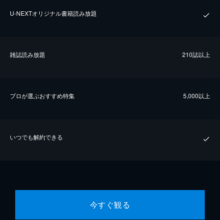
U-NEXTオリジナル書籍読み放題
雑誌読み放題
210誌以上
プロが選ぶおすすめ特集
5,000以上
いつでも解約できる
今すぐ観る