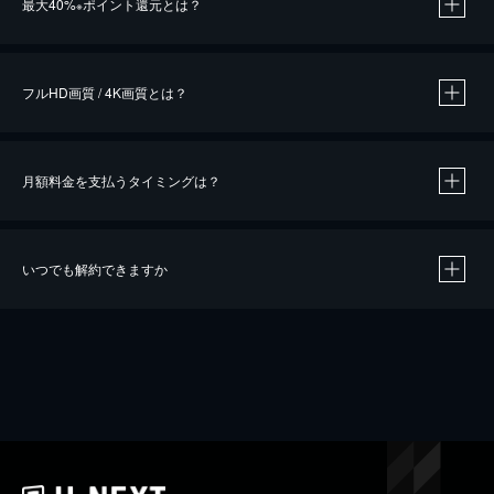
最大40%
ポイント還元とは？
※
※
作品によって必要なポイントが異なります。
フルHD画質 / 4K画質とは？
月額料金を支払うタイミングは？
※
40％ポイント還元の対象は、クレジットカード決済による作品の購入 / レンタルです。
※
iOSアプリのUコイン決済による作品の購入 / レンタルは、20％のポイント還元です。
※
還元の対象外となる決済方法や商品があります。くわしくは
こちら
をご確認ください。
いつでも解約できますか
こちら