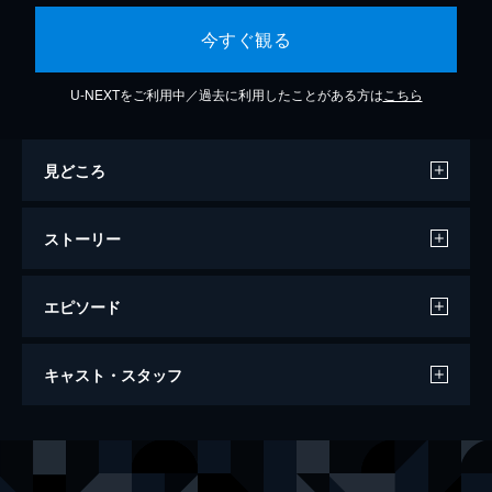
今すぐ観る
U-NEXTをご利用中／過去に利用したことがある方は
こちら
見どころ
ストーリー
エピソード
人数の町
キャスト・スタッフ
112分
出演
蒼山哲也
中村倫也
木村紅子
石橋静河