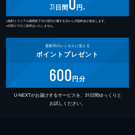
0
31
日間
円
※
※無料トライアル期間終了日の翌日が属する月から月額料金が発生します。
※日割りでのご請求はいたしません。
最新作の
レンタルに使える
ポイント
プレゼント
600
円分
U-NEXTがお届けするサービスを、31日間ゆっくりと
お試しください。