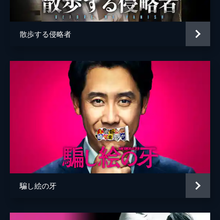
音楽
渡邊琢磨
散歩する侵略者
騙し絵の牙