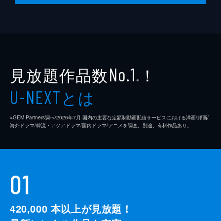
見放題作品数
！
No.1
※
とは
U-NEXT
※GEM Partners調べ/2026年7⽉ 国内の主要な定額制動画配信サービスにおける洋画/邦画/
海外ドラマ/韓流・アジアドラマ/国内ドラマ/アニメを調査。別途、有料作品あり。
01
420,000
本以上が見放題！