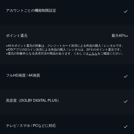
アカウントごとの機能制限設定
ポイント還元
最⼤40%
※
※
40％ポイント還元の対象は、クレジットカード決済による作品の購入 / レンタルです。
※
iOSアプリのUコイン決済による作品の購入 / レンタルは、20％のポイント還元です。
※
還元の対象外となる決済方法や商品があります。くわしくは
こちら
をご確認ください。
フルHD画質 / 4K画質
⾼⾳質（DOLBY DIGITAL PLUS）
テレビ / スマホ / PCなどに対応