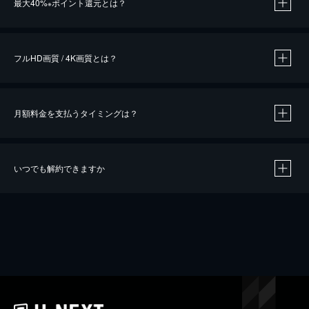
最大40%
ポイント還元とは？
※
※
作品によって必要なポイントが異なります。
フルHD画質 / 4K画質とは？
月額料金を支払うタイミングは？
※
40％ポイント還元の対象は、クレジットカード決済による作品の購入 / レンタルです。
※
iOSアプリのUコイン決済による作品の購入 / レンタルは、20％のポイント還元です。
※
還元の対象外となる決済方法や商品があります。くわしくは
こちら
をご確認ください。
いつでも解約できますか
こちら