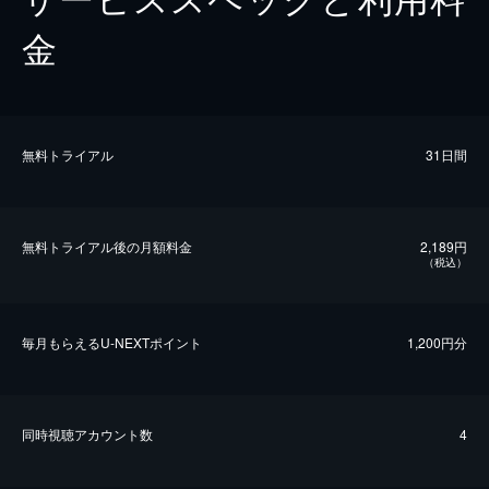
金
無料トライアル
31日間
無料トライアル後の⽉額料金
2,189円
（税込）
毎⽉もらえるU-NEXTポイント
1,200円分
同時視聴アカウント数
4