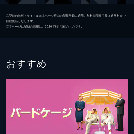
ジェナ・フィッシャー
◎記載の無料トライアルは本ページ経由の新規登録に適用。無料期間終了後は通常料金で
自動更新となります。
マイケル・シーン
◎本ページに記載の情報は、2026年8月現在のものです。
ルーク・ウィルソン
ジェマイン・クレメント
マイク・ホワイト
おすすめ
ジミー・キンメル
監督
マイク・ホワイト
脚本
マイク・ホワイト
製作
デデ・ガードナー
シドニー・キンメル