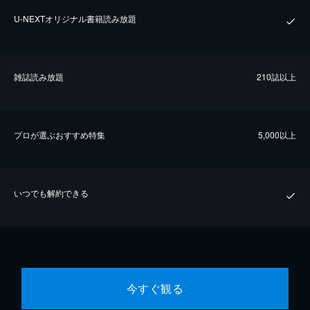
U-NEXTオリジナル書籍読み放題
雑誌読み放題
210誌以上
プロが選ぶおすすめ特集
5,000以上
いつでも解約できる
今すぐ観る