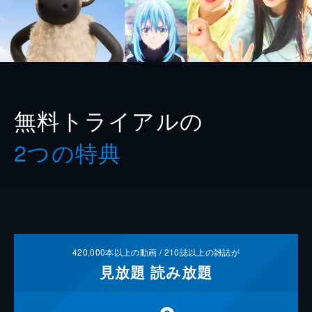
無料トライアルの
2つの特典
420,000
本以上の動画 /
210
誌以上の雑誌が
見放題
読み放題