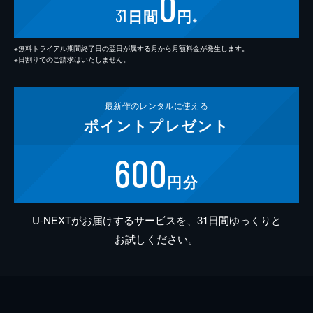
0
31
日間
円
※
※無料トライアル期間終了日の翌日が属する月から月額料金が発生します。
※日割りでのご請求はいたしません。
最新作の
レンタルに使える
ポイント
プレゼント
600
円分
U-NEXTがお届けするサービスを、31日間ゆっくりと
お試しください。