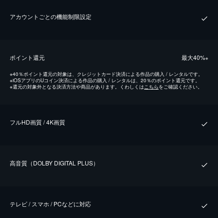
アカウントごとの機能制限設定
ポイント還元
最⼤40%
※
※
40％ポイント還元の対象は、クレジットカード決済による作品の購入 / レンタルです。
※
iOSアプリのUコイン決済による作品の購入 / レンタルは、20％のポイント還元です。
※
還元の対象外となる決済方法や商品があります。くわしくは
こちら
をご確認ください。
フルHD画質 / 4K画質
⾼⾳質（DOLBY DIGITAL PLUS）
テレビ / スマホ / PCなどに対応