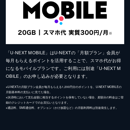
「U-NEXT MOBILE」はU-NEXTの「月額プラン」会員が
毎月もらえるポイントを活用することで、スマホ代がお得
になるモバイルプランです。ご利用には別途「U-NEXT M
OBILE」のお申し込みが必要となります。
※U-NEXTの月額プラン会員が毎月もらえる1,200円分のポイントを、U-NEXT MOBILEの
月額基本料の支払いに充てた場合。
※決済時において支払金額に相当するポイントを保有していない場合、差額分の料金はご登
録のクレジットカードでのお支払いとなります。
※通話料、SMS通信料、オプション（かけ放題など）の月額利用料は別途発生します。