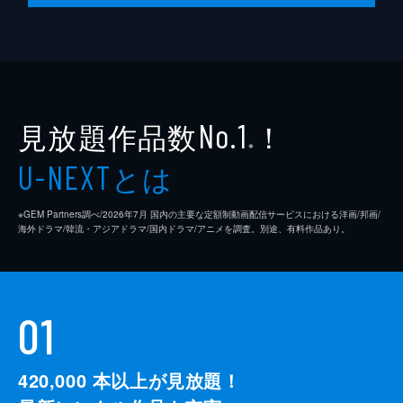
見放題作品数
！
No.1
※
とは
U-NEXT
※GEM Partners調べ/2026年7⽉ 国内の主要な定額制動画配信サービスにおける洋画/邦画/
海外ドラマ/韓流・アジアドラマ/国内ドラマ/アニメを調査。別途、有料作品あり。
01
420,000
本以上が見放題！