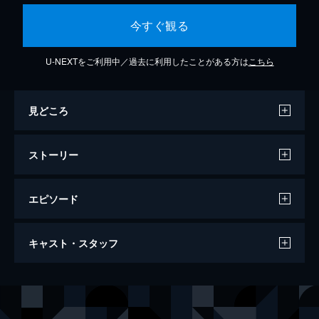
今すぐ観る
U-NEXTをご利用中／過去に利用したことがある方は
こちら
見どころ
ストーリー
エピソード
47歳 人生のステータス
キャスト・スタッフ
102分
出演
ベン・スティラー
オースティン・エイブラムズ