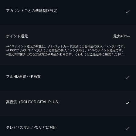
アカウントごとの機能制限設定
ポイント還元
最⼤40%
※
※
40％ポイント還元の対象は、クレジットカード決済による作品の購入 / レンタルです。
※
iOSアプリのUコイン決済による作品の購入 / レンタルは、20％のポイント還元です。
※
還元の対象外となる決済方法や商品があります。くわしくは
こちら
をご確認ください。
フルHD画質 / 4K画質
⾼⾳質（DOLBY DIGITAL PLUS）
テレビ / スマホ / PCなどに対応