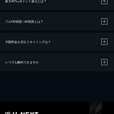
最大40%
ポイント還元とは？
※
※
作品によって必要なポイントが異なります。
フルHD画質 / 4K画質とは？
月額料金を支払うタイミングは？
※
40％ポイント還元の対象は、クレジットカード決済による作品の購入 / レンタルです。
※
iOSアプリのUコイン決済による作品の購入 / レンタルは、20％のポイント還元です。
※
還元の対象外となる決済方法や商品があります。くわしくは
こちら
をご確認ください。
いつでも解約できますか
こちら