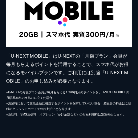
「U-NEXT MOBILE」はU-NEXTの「月額プラン」会員が
毎月もらえるポイントを活用することで、スマホ代がお得
になるモバイルプランです。ご利用には別途「U-NEXT M
OBILE」のお申し込みが必要となります。
※U-NEXTの月額プラン会員が毎月もらえる1,200円分のポイントを、U-NEXT MOBILEの
月額基本料の支払いに充てた場合。
※決済時において支払金額に相当するポイントを保有していない場合、差額分の料金はご登
録のクレジットカードでのお支払いとなります。
※通話料、SMS通信料、オプション（かけ放題など）の月額利用料は別途発生します。