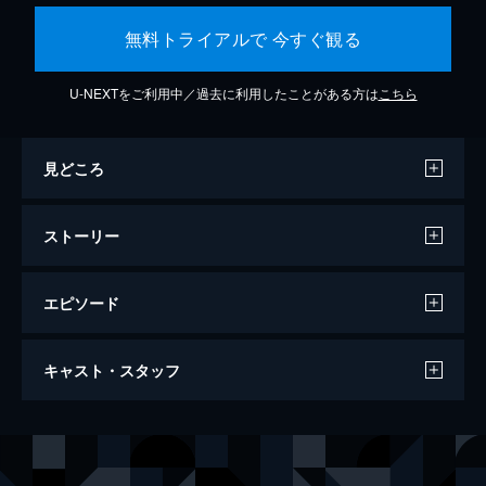
無料トライアルで 今すぐ観る
U-NEXTをご利用中／過去に利用したことがある方は
こちら
見どころ
ストーリー
エピソード
ラブ・エクスペリメント
キャスト・スタッフ
80分
出演
イングヴィル・デイラ
スチュアート・モーティマー