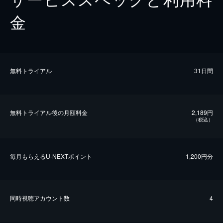
金
無料トライアル
31日間
無料トライアル後の⽉額料金
2,189円
（税込）
毎⽉もらえるU-NEXTポイント
1,200円分
同時視聴アカウント数
4