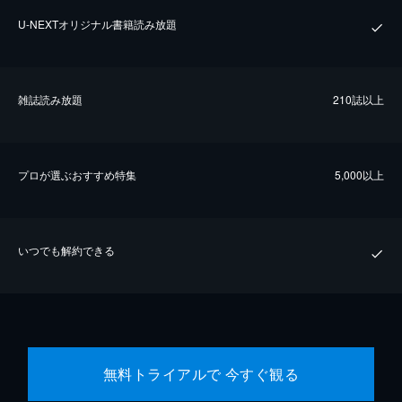
U-NEXTオリジナル書籍読み放題
雑誌読み放題
210誌以上
プロが選ぶおすすめ特集
5,000以上
いつでも解約できる
無料トライアルで 今すぐ観る