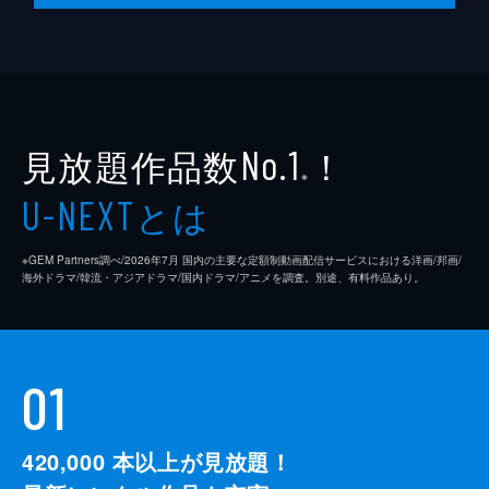
見放題作品数
！
No.1
※
とは
U-NEXT
※GEM Partners調べ/2026年7⽉ 国内の主要な定額制動画配信サービスにおける洋画/邦画/
海外ドラマ/韓流・アジアドラマ/国内ドラマ/アニメを調査。別途、有料作品あり。
01
420,000
本以上が見放題！