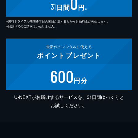
0
31
日間
円
※
※無料トライアル期間終了日の翌日が属する月から月額料金が発生します。
※日割りでのご請求はいたしません。
最新作の
レンタルに使える
ポイント
プレゼント
600
円分
U-NEXTがお届けするサービスを、31日間ゆっくりと
お試しください。