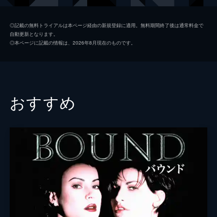
ジョナサン・コブ
◎記載の無料トライアルは本ページ経由の新規登録に適用。無料期間終了後は通常料金で
自動更新となります。
トム・リンカーン
◎本ページに記載の情報は、2026年8月現在のものです。
監督
エドワード・パーマー
脚本
エドワード・パーマー
音楽
ティム・スコット
おすすめ
製作
エドワード・パーマー