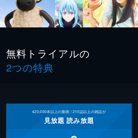
無料トライアルの
2つの特典
420,000
本以上の動画 /
210
誌以上の雑誌が
見放題
読み放題