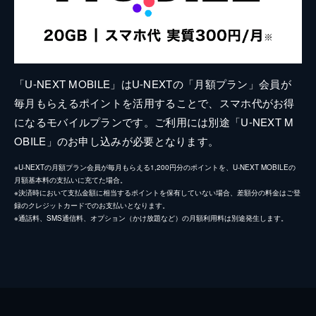
「U-NEXT MOBILE」はU-NEXTの「月額プラン」会員が
毎月もらえるポイントを活用することで、スマホ代がお得
になるモバイルプランです。ご利用には別途「U-NEXT M
OBILE」のお申し込みが必要となります。
※U-NEXTの月額プラン会員が毎月もらえる1,200円分のポイントを、U-NEXT MOBILEの
月額基本料の支払いに充てた場合。
※決済時において支払金額に相当するポイントを保有していない場合、差額分の料金はご登
録のクレジットカードでのお支払いとなります。
※通話料、SMS通信料、オプション（かけ放題など）の月額利用料は別途発生します。