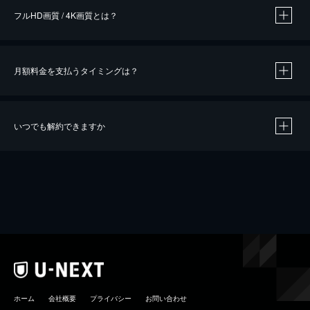
フルHD画質 / 4K画質とは？
月額料金を支払うタイミングは？
※
40％ポイント還元の対象は、クレジットカード決済による作品の購入 / レンタルです。
※
iOSアプリのUコイン決済による作品の購入 / レンタルは、20％のポイント還元です。
※
還元の対象外となる決済方法や商品があります。くわしくは
こちら
をご確認ください。
いつでも解約できますか
こちら
ホーム
会社概要
プライバシー
お問い合わせ