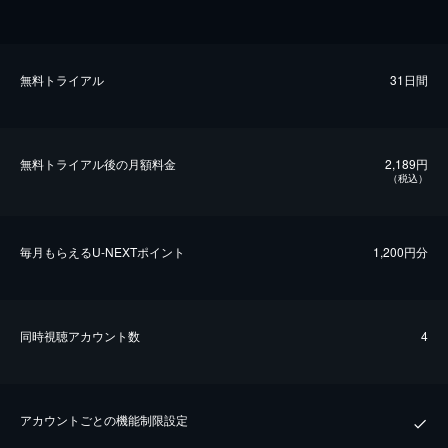
無料トライアル
31日間
無料トライアル後の⽉額料金
2,189円
（税込）
毎⽉もらえるU-NEXTポイント
1,200円分
同時視聴アカウント数
4
アカウントごとの機能制限設定