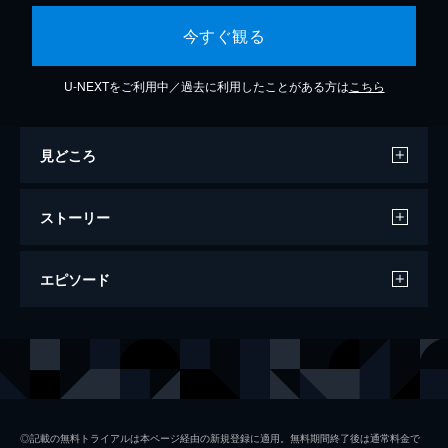
今すぐ観る
U-NEXTをご利用中／過去に利用したことがある方は
こちら
見どころ
ストーリー
エピソード
#1 Part 1
ドナルド・トランプのルーツを辿り、祖父と
父の起業家精神が彼の人格形成にどう影響し
たかを探る。クロンダイク・ゴールド・ラッ
シュから不動産帝国築き上げまで、トランプ
◎記載の無料トライアルは本ページ経由の新規登録に適用。無料期間終了後は通常料金で