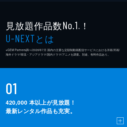
見放題作品数
！
No.1
※
とは
U-NEXT
※GEM Partners調べ/2026年7⽉ 国内の主要な定額制動画配信サービスにおける洋画/邦画/
海外ドラマ/韓流・アジアドラマ/国内ドラマ/アニメを調査。別途、有料作品あり。
01
420,000
本以上が見放題！
最新レンタル作品も充実。