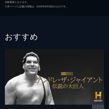
家の繁栄の軌跡を解き明かす。
自動更新となります。
40分
◎本ページに記載の情報は、2026年8月現在のものです。
#2 Part 2
ドナルド・トランプがマンハッタンの不動産
界を席巻するまでの道のりを描く。若き日の
野望、人種差別訴訟、そしてロイ・コーンと
おすすめ
の出会いが、彼の交渉術とメディア戦略を形
成していく。
45分