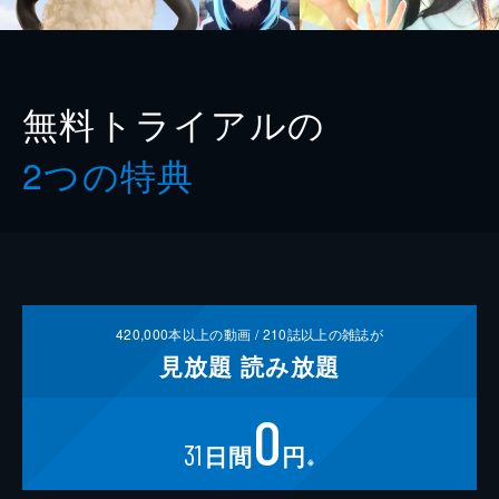
無料トライアルの
2つの特典
420,000
本以上の動画 /
210
誌以上の雑誌が
見放題
読み放題
0
31
日間
円
※