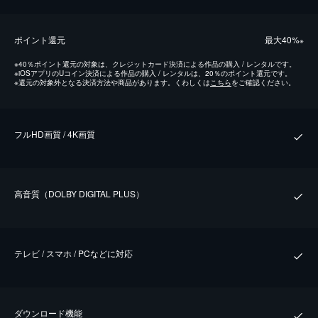
ポイント還元
最⼤40%
※
※
40％ポイント還元の対象は、クレジットカード決済による作品の購入 / レンタルです。
※
iOSアプリのUコイン決済による作品の購入 / レンタルは、20％のポイント還元です。
※
還元の対象外となる決済方法や商品があります。くわしくは
こちら
をご確認ください。
フルHD画質 / 4K画質
⾼⾳質（DOLBY DIGITAL PLUS）
テレビ / スマホ / PCなどに対応
ダウンロード機能