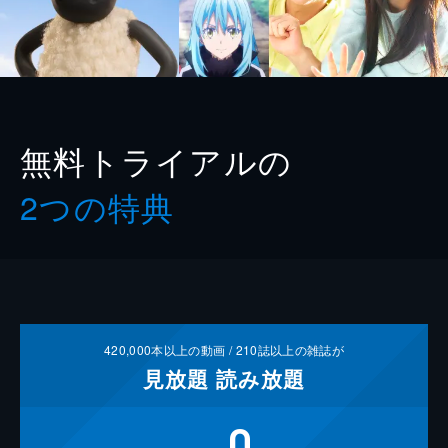
無料トライアルの
2つの特典
420,000
本以上の動画 /
210
誌以上の雑誌が
見放題
読み放題
0