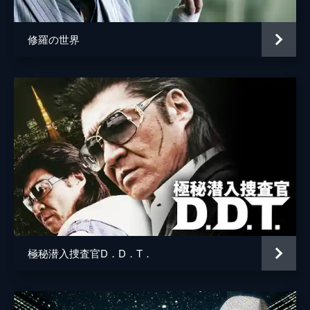
修羅の世界
極秘潜入捜査官D．D．T．