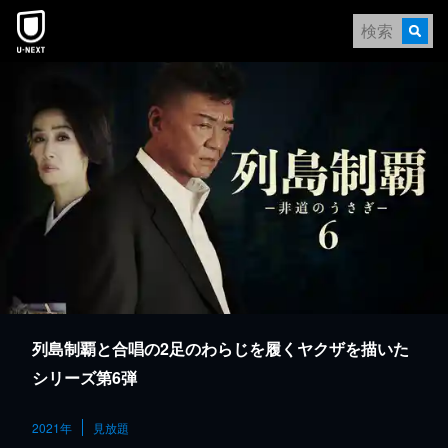
本文へスキップ
列島制覇と合唱の2足のわらじを履くヤクザを描いた
シリーズ第6弾
2021年
見放題