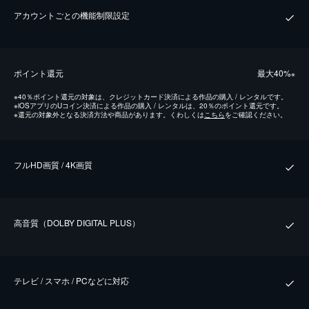
アカウントごとの機能制限設定
ポイント還元
最⼤40%
※
※
40％ポイント還元の対象は、クレジットカード決済による作品の購入 / レンタルです。
※
iOSアプリのUコイン決済による作品の購入 / レンタルは、20％のポイント還元です。
※
還元の対象外となる決済方法や商品があります。くわしくは
こちら
をご確認ください。
フルHD画質 / 4K画質
⾼⾳質（DOLBY DIGITAL PLUS）
テレビ / スマホ / PCなどに対応