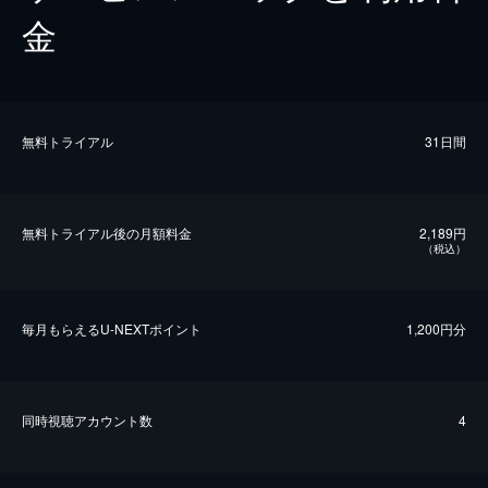
金
無料トライアル
31日間
無料トライアル後の⽉額料金
2,189円
（税込）
毎⽉もらえるU-NEXTポイント
1,200円分
同時視聴アカウント数
4