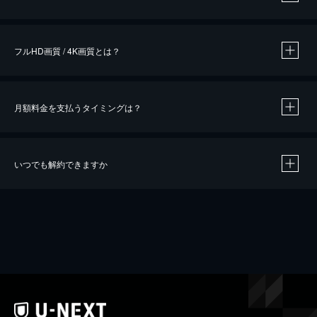
※
作品によって必要なポイントが異なります。
フルHD画質 / 4K画質とは？
月額料金を支払うタイミングは？
※
40％ポイント還元の対象は、クレジットカード決済による作品の購入 / レンタルです。
※
iOSアプリのUコイン決済による作品の購入 / レンタルは、20％のポイント還元です。
※
還元の対象外となる決済方法や商品があります。くわしくは
こちら
をご確認ください。
いつでも解約できますか
こちら