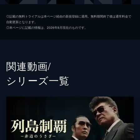
赤池みゆき
真飛聖
◎記載の無料トライアルは本ページ経由の新規登録に適用。無料期間終了後は通常料金で
自動更新となります。
大林拓海
吉村界人
◎本ページに記載の情報は、2026年8月現在のものです。
千葉孝
小柳友
牛久保礼司
渡部龍平
右京啓介
高橋光臣
関連動画/
桐原龍二
近藤芳正
シリーズ⼀覧
菊森修蔵
笹野高史
蒼井麗華
萬田久子
監督
内田英治
中元雄
脚本
吉高寿男