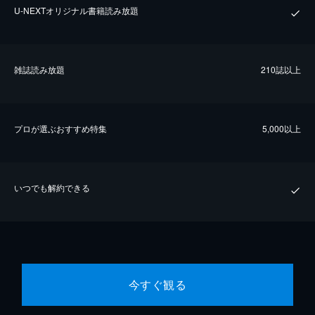
U-NEXTオリジナル書籍読み放題
雑誌読み放題
210誌以上
プロが選ぶおすすめ特集
5,000以上
いつでも解約できる
今すぐ観る