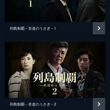
松本稔
篠原高志
列島制覇－非道のうさぎ－1
列島制覇－非道のうさぎ－2