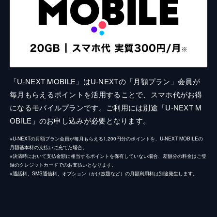
「U-NEXT MOBILE」はU-NEXTの「月額プラン」会員が
毎月もらえるポイントを活用することで、スマホ代がお得
になるモバイルプランです。ご利用には別途「U-NEXT M
OBILE」のお申し込みが必要となります。
※U-NEXTの月額プラン会員が毎月もらえる1,200円分のポイントを、U-NEXT MOBILEの
月額基本料の支払いに充てた場合。
※決済時において支払金額に相当するポイントを保有していない場合、差額分の料金はご登
録のクレジットカードでのお支払いとなります。
※通話料、SMS通信料、オプション（かけ放題など）の月額利用料は別途発生します。