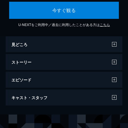
今すぐ観る
U-NEXTをご利用中／過去に利用したことがある方は
こちら
見どころ
ストーリー
エピソード
列島制覇－非道のうさぎ－6
キャスト・スタッフ
52分
出演
宇佐木林太郎
小沢仁志
片岡皇成
新羅慎二