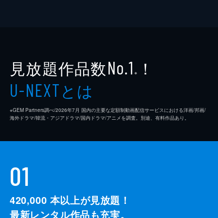
見放題作品数
！
No.1
※
とは
U-NEXT
※GEM Partners調べ/2026年7⽉ 国内の主要な定額制動画配信サービスにおける洋画/邦画/
海外ドラマ/韓流・アジアドラマ/国内ドラマ/アニメを調査。別途、有料作品あり。
01
420,000
本以上が見放題！
最新レンタル作品も充実。