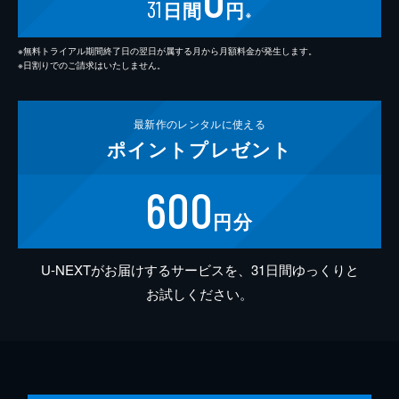
31
日間
円
※
※無料トライアル期間終了日の翌日が属する月から月額料金が発生します。
※日割りでのご請求はいたしません。
最新作の
レンタルに使える
ポイント
プレゼント
600
円分
U-NEXTがお届けするサービスを、31日間ゆっくりと
お試しください。