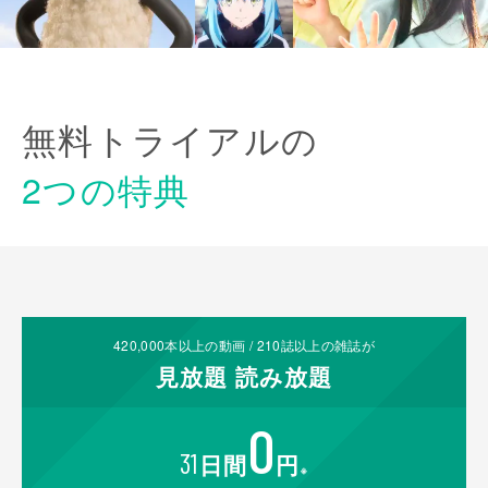
無料トライアルの
2つの特典
420,000
本以上の動画 /
210
誌以上の雑誌が
見放題
読み放題
0
31
日間
円
※