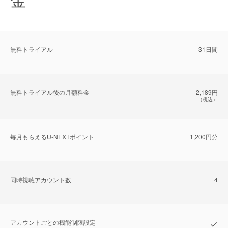
無料トライアル
31日間
無料トライアル後の⽉額料金
2,189円
（税込）
毎⽉もらえるU-NEXTポイント
1,200円分
同時視聴アカウント数
4
アカウントごとの機能制限設定