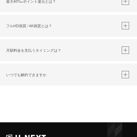
最大40%
ポイント還元とは？
※
※
作品によって必要なポイントが異なります。
フルHD画質 / 4K画質とは？
月額料金を支払うタイミングは？
※
40％ポイント還元の対象は、クレジットカード決済による作品の購入 / レンタルです。
※
iOSアプリのUコイン決済による作品の購入 / レンタルは、20％のポイント還元です。
※
還元の対象外となる決済方法や商品があります。くわしくは
こちら
をご確認ください。
いつでも解約できますか
こちら