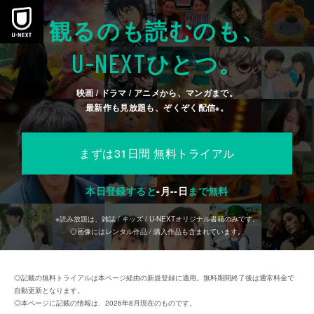
本文へスキップ
観るのも読むのも、
U-NEXT
ひとつ。
映画 / ドラマ / アニメから、マンガまで。
最新作も見放題も、ぞくぞく配信
。
※
まずは31日間 無料トライアル
本日登録すると
-
月
--
日
まで無料
※読み放題は、雑誌 / キッズ / U-NEXTオリジナル書籍のみです。
◎画像にはレンタル作品 / 購入作品も含まれています。
◎記載の無料トライアルは本ページ経由の新規登録に適用。無料期間終了後は通常料金で
自動更新となります。
◎本ページに記載の情報は、2026年8月現在のものです。