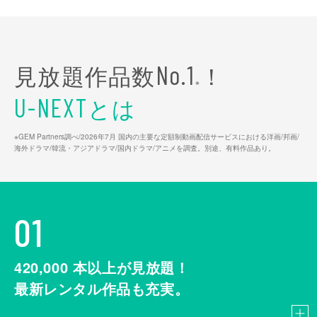
見放題作品数
！
No.1
※
とは
U-NEXT
※GEM Partners調べ/2026年7⽉ 国内の主要な定額制動画配信サービスにおける洋画/邦画/
海外ドラマ/韓流・アジアドラマ/国内ドラマ/アニメを調査。別途、有料作品あり。
01
420,000
本以上が見放題！
最新レンタル作品も充実。