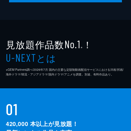
禁忌其の拾 快楽
寶は子育てをしながら一流ダンサーを目指す
ティナに出会う。子育てとダンスに励むティ
ナだったが、恋人の妻原は女にも金にもだら
しない自称小説家のクズ男だった。寶は健気
なティナを手助けしようとするが...。
見放題作品数
！
No.1
24分
※
とは
U-NEXT
※GEM Partners調べ/2026年7⽉ 国内の主要な定額制動画配信サービスにおける洋画/邦画/
海外ドラマ/韓流・アジアドラマ/国内ドラマ/アニメを調査。別途、有料作品あり。
01
420,000
本以上が見放題！