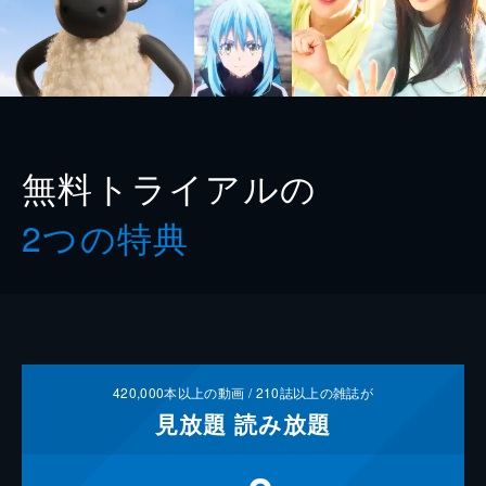
無料トライアルの
2つの特典
420,000
本以上の動画 /
210
誌以上の雑誌が
見放題
読み放題