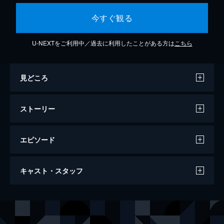
今すぐ観る
U-NEXTをご利用中／過去に利用したことがある方は
こちら
見どころ
ストーリー
エピソード
禁忌其の壱 恋愛
キャスト・スタッフ
夭聖界。女王の前に集められた5人の青年は
人間界で愛著を集めるよう命を受ける。腑に
落ちない5人だが、女王の命令に背くことは
声の出演
阿以蘭丸
坂田将吾
許されず人間界へ。寶が営むBAR「F」で5
歩照瀬焔
田邊幸輔