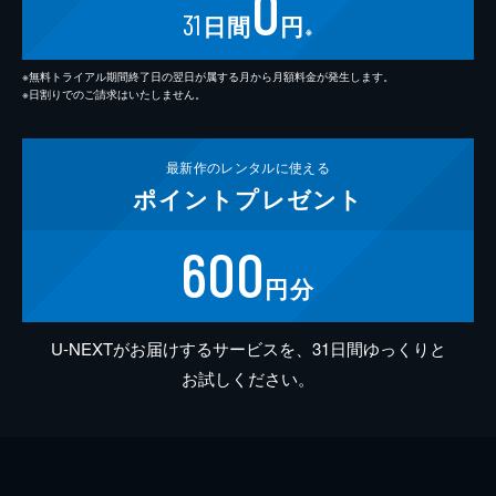
0
31
日間
円
※
※無料トライアル期間終了日の翌日が属する月から月額料金が発生します。
※日割りでのご請求はいたしません。
最新作の
レンタルに使える
ポイント
プレゼント
600
円分
U-NEXTがお届けするサービスを、31日間ゆっくりと
お試しください。