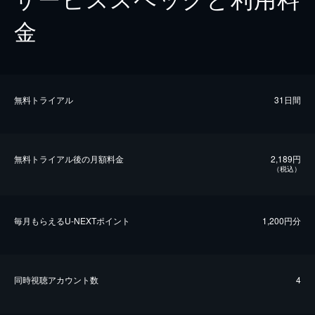
金
無料トライアル
31日間
無料トライアル後の⽉額料金
2,189円
（税込）
毎⽉もらえるU-NEXTポイント
1,200円分
同時視聴アカウント数
4