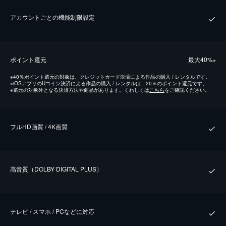
アカウントごとの機能制限設定
ポイント還元
最⼤40%
※
※
40％ポイント還元の対象は、クレジットカード決済による作品の購入 / レンタルです。
※
iOSアプリのUコイン決済による作品の購入 / レンタルは、20％のポイント還元です。
※
還元の対象外となる決済方法や商品があります。くわしくは
こちら
をご確認ください。
フルHD画質 / 4K画質
⾼⾳質（DOLBY DIGITAL PLUS）
テレビ / スマホ / PCなどに対応