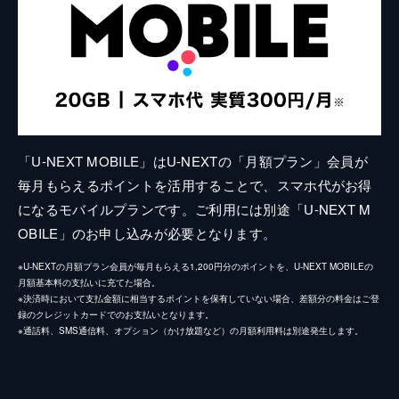
「U-NEXT MOBILE」はU-NEXTの「月額プラン」会員が
毎月もらえるポイントを活用することで、スマホ代がお得
になるモバイルプランです。ご利用には別途「U-NEXT M
OBILE」のお申し込みが必要となります。
※U-NEXTの月額プラン会員が毎月もらえる1,200円分のポイントを、U-NEXT MOBILEの
月額基本料の支払いに充てた場合。
※決済時において支払金額に相当するポイントを保有していない場合、差額分の料金はご登
録のクレジットカードでのお支払いとなります。
※通話料、SMS通信料、オプション（かけ放題など）の月額利用料は別途発生します。