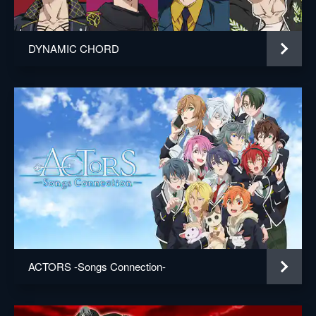
原作
馬谷たいが
振る舞いができない圭はかわいいを教えてほ
しいと樹果に懇願する。
音楽
yamazo
24分
DYNAMIC CHORD
総作画監督
長澤翔子
禁忌其の伍 色欲
買い出しに行った寶はやつれた様子で懸命に
宮川知子
働く八百屋の娘・恵夢に会う。恵夢は父親が
作った借金返済のために働きづめだった。恵
高橋はつみ
夢を見かねた寶はバーFで食事をおごり、店
でアルバイトをしてもらおうとするが...。
山本美佳
24分
徳永さやか
禁忌其の陸 解放
怪しい商品を販売する会社でノルマ達成のた
アニメーション制作
スタジオコメット
め忙しく働く千佳。上司からはノルマが達成
できないことを罵られ、その度に平謝りする
毎日を送っていた。蘭丸は客からのクレーム
対応で困惑していた千佳を手助けするが...。
ACTORS -Songs Connection-
24分
禁忌其の柒 傲慢
ふとしたきっかけで焔は人気漫画家になった