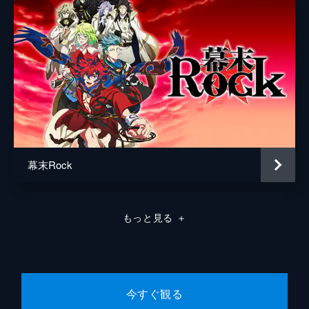
椎菜に再会する。夭聖の力で椎菜には過去の
焔との記憶はないはずだが、椎菜はまたも焔
に親近感を抱く。一方、椎菜のアシスタン
ト・扇は椎菜に嫌がらせをしようと画策す
る。
24分
禁忌其の捌 暴力
保育園児たちに大人気の樹果は、亜瑠という
保育士の手伝いをすることになる。亜瑠の勤
める保育園はパワハラ園長のために同僚たち
がみんな退職してしまい、亜瑠ひとりで子供
幕末Rock
たちの世話をしていた。
24分
禁忌其の玖 冷淡
もっと見る
＋
うるうは公園で絵を描く美梨香に出会う。美
梨香の家庭は冷え切っていた。両親とも子供
に興味はなく家は荒れ放題。母の不倫相手は
美梨香にまで手を出そうとする最低男だっ
た。家が嫌いと言う美梨香の望みは...。
今すぐ観る
24分