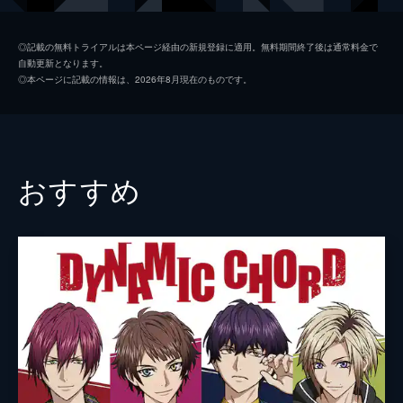
人の人間界での共同生活が始まる。
24分
清怜うるう
バレッタ裕
禁忌其の弐 憤怒
◎記載の無料トライアルは本ページ経由の新規登録に適用。無料期間終了後は通常料金で
自動更新となります。
新人漫画家の椎菜。担当編集・新塚は自分の
陸岡樹果
草野太一
◎本ページに記載の情報は、2026年8月現在のものです。
思い通りの漫画を描かせようと、椎菜を罵倒
雅楽代寶
堀曜宏
していた。そんな椎菜を通りすがりの焔が助
ける。椎菜は自分の描きたい漫画の主人公の
天狼院シリウス
住谷哲栄
イメージに焔がぴったりだとモデルを頼む。
24分
御守豊穣
森田順平
おすすめ
禁忌其の参 嫉妬
女王
三上枝織
雨の中、涙したたずむ伊代に出会ったうる
う。伊代は俳優・宗次のファンであり、彼女
バックン
山本和臣
として同棲していた。伊代は宗次に嫌われな
いように家ではかいがいしく世話をし、宗次
監督
菱田正和
が人気俳優になれるよう支えていたが...。
キャラクターデザイン
長澤翔子
24分
禁忌其の肆 堕落
Andgy
某アイドルグループに所属する圭は町で樹果
のかわいい仕草を見てキュンとする。圭の夢
宮川知子
はグループのセンターになること。かわいい