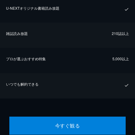
U-NEXTオリジナル書籍読み放題
雑誌読み放題
210誌以上
プロが選ぶおすすめ特集
5,000以上
いつでも解約できる
今すぐ観る