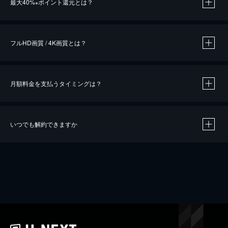
最大40%
ポイント還元とは？
※
※
作品によって必要なポイントが異なります。
フルHD画質 / 4K画質とは？
月額料金を支払うタイミングは？
※
40％ポイント還元の対象は、クレジットカード決済による作品の購入 / レンタルです。
※
iOSアプリのUコイン決済による作品の購入 / レンタルは、20％のポイント還元です。
※
還元の対象外となる決済方法や商品があります。くわしくは
こちら
をご確認ください。
いつでも解約できますか
こちら