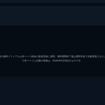
イーサン・オナル
ギュル・アリヂ
載の無料トライアルは本ページ経由の新規登録に適用。無料期間終了後は通常料金で自動更新となり
◎本ページに記載の情報は、2026年8月現在のものです。
レヴェント・ウンサル
オルチュン・ベフラム
オルチュン・ベフラム
ジャン・デミルヂ