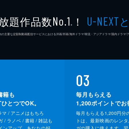
放題作品数
！
No.1
U-NEXT
※
26年7⽉ 国内の主要な定額制動画配信サービスにおける洋画/邦画/海外ドラマ/韓流・アジアドラマ/国内ドラ
03
書籍も
毎月もらえる
XTひとつでOK。
1,200
ポイントでお
ドラマ / アニメはもちろ
毎月もらえる1,200円分
/ ラノベ / 書籍 / 雑誌も
トは、最新映画のレンタ
インアップ。あなたの好
ガの購入に使えます。翌