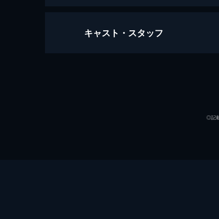
キャスト・スタッフ
恐怖ノ黒電波
116分
出演
◎記
監督
脚本
音楽