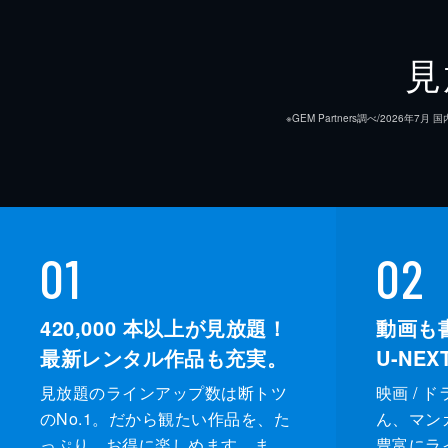
見
※GEM Partners調べ/20
01
02
420,000
本以上が見放題！
動画も
最新レンタル作品も充実。
U-NE
見放題のラインアップ数は断トツ
映画 / 
のNo.1。だから観たい作品を、た
ん、マンガ 
っぷり、お得に楽しめます。ま
豊富にラ