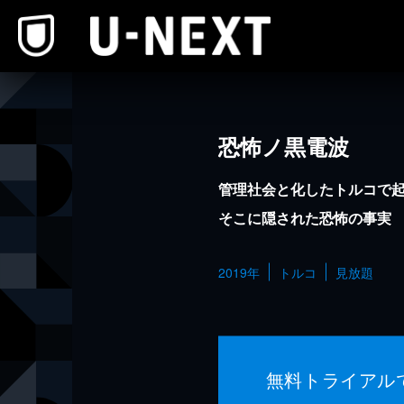
本文へスキップ
恐怖ノ黒電波
管理社会と化したトルコで
そこに隠された恐怖の事実
2019年
トルコ
見放題
無料トライアル