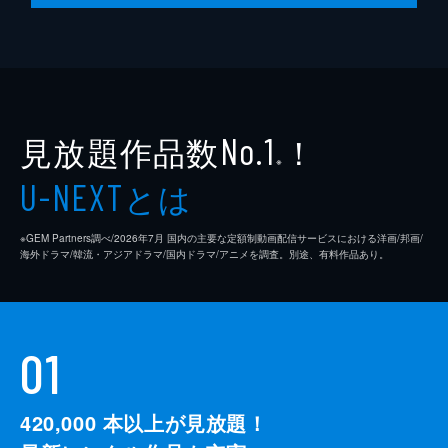
見放題作品数
！
No.1
※
とは
U-NEXT
※GEM Partners調べ/2026年7⽉ 国内の主要な定額制動画配信サービスにおける洋画/邦画/
海外ドラマ/韓流・アジアドラマ/国内ドラマ/アニメを調査。別途、有料作品あり。
01
420,000
本以上が見放題！