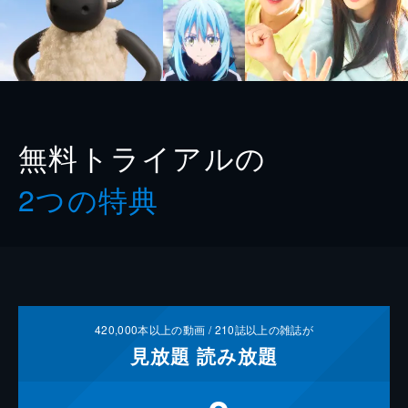
無料トライアルの
2つの特典
420,000
本以上の動画 /
210
誌以上の雑誌が
見放題
読み放題