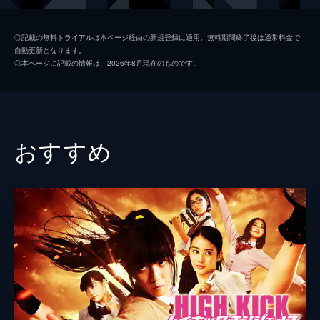
ジャックナイフ
松田賢二
◎記載の無料トライアルは本ページ経由の新規登録に適用。無料期間終了後は通常料金で
自動更新となります。
ウィップ
浅井星光
◎本ページに記載の情報は、2026年8月現在のものです。
ヤッパ
松本実
アーセニック
三坂知絵子
リーシュ
山谷花純
おすすめ
デリンジャー
横山涼
ニードル
搗宮姫奈
チャカ
津田寛治
ソード
木下ほうか
監督
榊英雄
脚本
光伸春