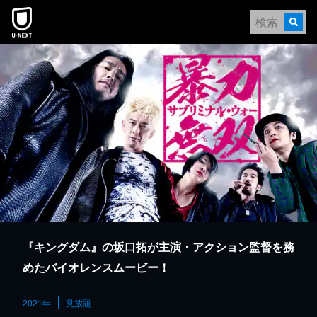
本文へスキップ
『キングダム』の坂口拓が主演・アクション監督を務
めたバイオレンスムービー！
2021年
見放題