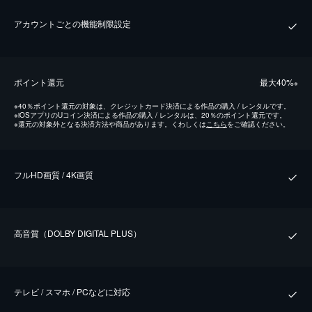
アカウントごとの機能制限設定
ポイント還元
最⼤40%
※
※
40％ポイント還元の対象は、クレジットカード決済による作品の購入 / レンタルです。
※
iOSアプリのUコイン決済による作品の購入 / レンタルは、20％のポイント還元です。
※
還元の対象外となる決済方法や商品があります。くわしくは
こちら
をご確認ください。
フルHD画質 / 4K画質
⾼⾳質（DOLBY DIGITAL PLUS）
テレビ / スマホ / PCなどに対応