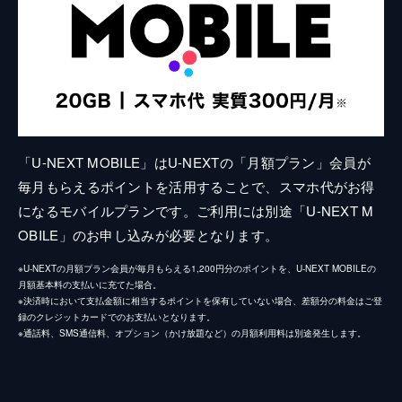
「U-NEXT MOBILE」はU-NEXTの「月額プラン」会員が
毎月もらえるポイントを活用することで、スマホ代がお得
になるモバイルプランです。ご利用には別途「U-NEXT M
OBILE」のお申し込みが必要となります。
※U-NEXTの月額プラン会員が毎月もらえる1,200円分のポイントを、U-NEXT MOBILEの
月額基本料の支払いに充てた場合。
※決済時において支払金額に相当するポイントを保有していない場合、差額分の料金はご登
録のクレジットカードでのお支払いとなります。
※通話料、SMS通信料、オプション（かけ放題など）の月額利用料は別途発生します。