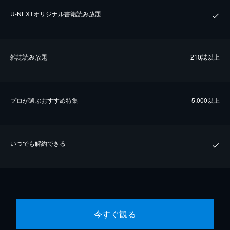
U-NEXTオリジナル書籍読み放題
雑誌読み放題
210誌以上
プロが選ぶおすすめ特集
5,000以上
いつでも解約できる
今すぐ観る