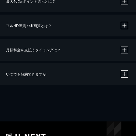
最大40%
ポイント還元とは？
※
※
作品によって必要なポイントが異なります。
フルHD画質 / 4K画質とは？
月額料金を支払うタイミングは？
※
40％ポイント還元の対象は、クレジットカード決済による作品の購入 / レンタルです。
※
iOSアプリのUコイン決済による作品の購入 / レンタルは、20％のポイント還元です。
※
還元の対象外となる決済方法や商品があります。くわしくは
こちら
をご確認ください。
いつでも解約できますか
こちら