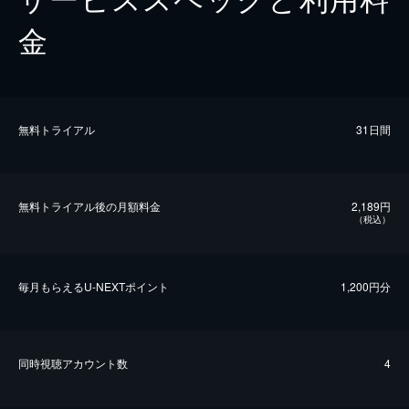
金
無料トライアル
31日間
無料トライアル後の⽉額料金
2,189円
（税込）
毎⽉もらえるU-NEXTポイント
1,200円分
同時視聴アカウント数
4