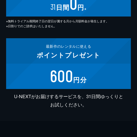
0
31
日間
円
※
※無料トライアル期間終了日の翌日が属する月から月額料金が発生します。
※日割りでのご請求はいたしません。
最新作の
レンタルに使える
ポイント
プレゼント
600
円分
U-NEXTがお届けするサービスを、31日間ゆっくりと
お試しください。