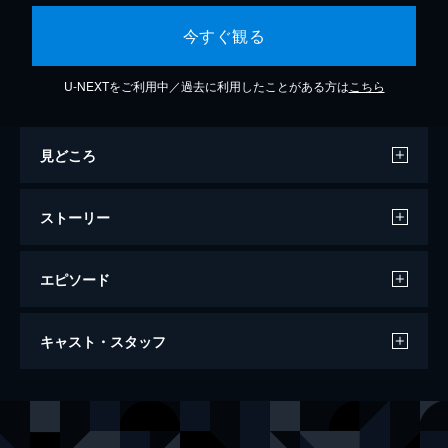
今すぐ観る
U-NEXTをご利用中／過去に利用したことがある方は
こちら
見どころ
ストーリー
エピソード
暴力無双 －サブリミナル・ウォー－
キャスト・スタッフ
47分
出演
ナックル
坂口拓
デザートイーグル
榊英雄