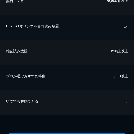
無料マンガ
20,000冊以上
U-NEXTオリジナル書籍読み放題
雑誌読み放題
210誌以上
プロが選ぶおすすめ特集
5,000以上
いつでも解約できる