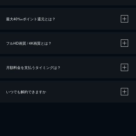
※
最大40%
ポイント還元とは？
※
※
作品によって必要なポイントが異なります。
フルHD画質 / 4K画質とは？
月額料金を支払うタイミングは？
※
40％ポイント還元の対象は、クレジットカード決済による作品の購入 / レンタルです。
※
iOSアプリのUコイン決済による作品の購入 / レンタルは、20％のポイント還元です。
※
還元の対象外となる決済方法や商品があります。くわしくは
こちら
をご確認ください。
いつでも解約できますか
こちら