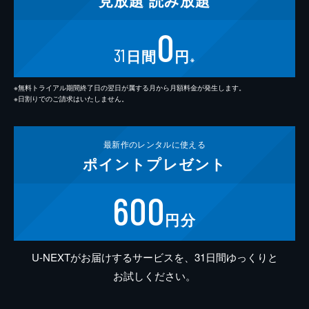
見放題
読み放題
0
31
日間
円
※
※無料トライアル期間終了日の翌日が属する月から月額料金が発生します。
※日割りでのご請求はいたしません。
最新作の
レンタルに使える
ポイント
プレゼント
600
円分
U-NEXTがお届けするサービスを、31日間ゆっくりと
お試しください。