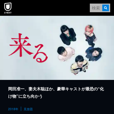
本文へスキップ
岡田准一、妻夫木聡ほか、豪華キャストが最恐の“化
け物”に立ち向かう
2018年
見放題