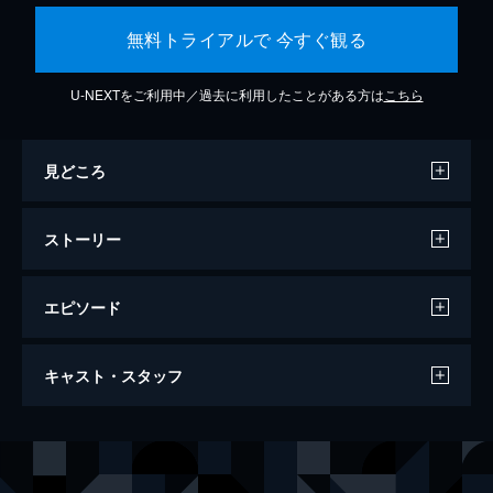
無料トライアルで 今すぐ観る
U-NEXTをご利用中／過去に利用したことがある方は
こちら
見どころ
ストーリー
エピソード
来る
キャスト・スタッフ
134分
出演
野崎和浩
岡田准一
田原香奈
黒木華