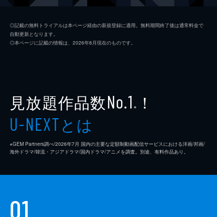
比嘉真琴
小松菜奈
◎記載の無料トライアルは本ページ経由の新規登録に適用。無料期間終了後は通常料金で
自動更新となります。
津田大吾
青木崇高
◎本ページに記載の情報は、2026年8月現在のものです。
逢坂セツ子
柴田理恵
高梨重明
太賀
秀樹の母
石田えり
見放題作品数
！
No.1
※
店長
伊集院光
とは
U-NEXT
蜷川みほ
※GEM Partners調べ/2026年7⽉ 国内の主要な定額制動画配信サービスにおける洋画/邦画/
田原知紗
志田愛珠
海外ドラマ/韓流・アジアドラマ/国内ドラマ/アニメを調査。別途、有料作品あり。
ヨネヤマママコ
高橋ユウ
01
手塚真生