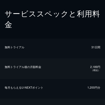
サービススペックと利用料
金
無料トライアル
31日間
無料トライアル後の⽉額料金
2,189円
（税込）
毎⽉もらえるU-NEXTポイント
1,200円分