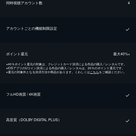
同時視聴アカウント数
4
アカウントごとの機能制限設定
ポイント還元
最⼤40%
※
※
40％ポイント還元の対象は、クレジットカード決済による作品の購入 / レンタルです。
※
iOSアプリのUコイン決済による作品の購入 / レンタルは、20％のポイント還元です。
※
還元の対象外となる決済方法や商品があります。くわしくは
こちら
をご確認ください。
フルHD画質 / 4K画質
⾼⾳質（DOLBY DIGITAL PLUS）