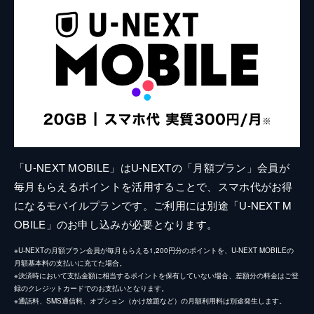
「U-NEXT MOBILE」はU-NEXTの「月額プラン」会員が
毎月もらえるポイントを活用することで、スマホ代がお得
になるモバイルプランです。ご利用には別途「U-NEXT M
OBILE」のお申し込みが必要となります。
※U-NEXTの月額プラン会員が毎月もらえる1,200円分のポイントを、U-NEXT MOBILEの
月額基本料の支払いに充てた場合。
※決済時において支払金額に相当するポイントを保有していない場合、差額分の料金はご登
録のクレジットカードでのお支払いとなります。
※通話料、SMS通信料、オプション（かけ放題など）の月額利用料は別途発生します。