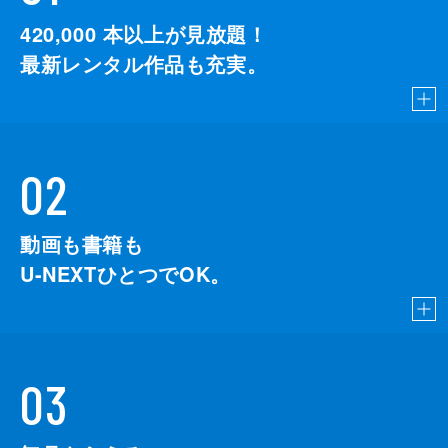
浦田賢一
420,000
本以上が見放題！
春山紬月
最新レンタル作品も充実。
比嘉琴子
松たか子
田原秀樹
妻夫木聡
監督
中島哲也
02
脚本
中島哲也
岩井秀人
動画も書籍も
U-NEXTひとつでOK。
門間宣裕
原作
澤村伊智
製作
市川南
03