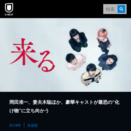
本文へスキップ
岡田准一、妻夫木聡ほか、豪華キャストが最恐の“化
け物”に立ち向かう
2018年
見放題