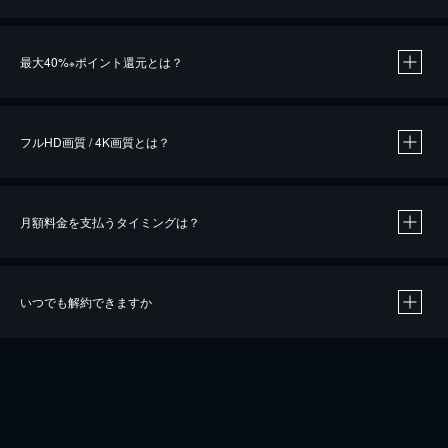
※
最大40%
ポイント還元とは？
※
※
作品によって必要なポイントが異なります。
フルHD画質 / 4K画質とは？
月額料金を支払うタイミングは？
※
40％ポイント還元の対象は、クレジットカード決済による作品の購入 / レンタルです。
※
iOSアプリのUコイン決済による作品の購入 / レンタルは、20％のポイント還元です。
※
還元の対象外となる決済方法や商品があります。くわしくは
こちら
をご確認ください。
いつでも解約できますか
こちら