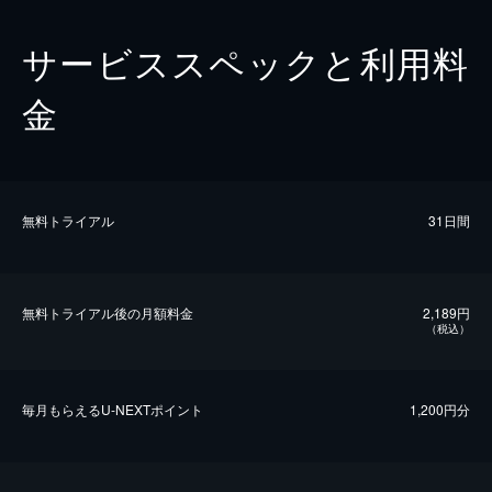
サービススペックと利用料
金
無料トライアル
31日間
無料トライアル後の⽉額料金
2,189円
（税込）
毎⽉もらえるU-NEXTポイント
1,200円分