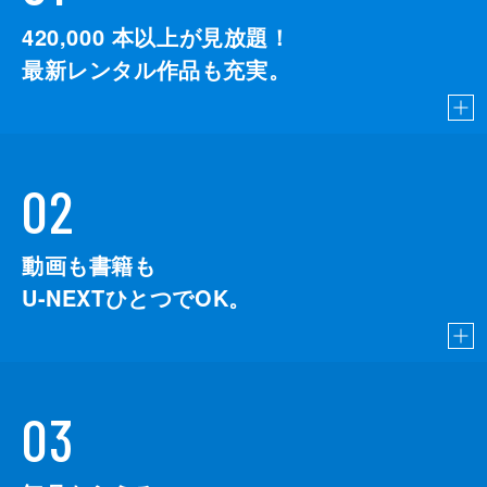
浦田賢一
420,000
本以上が見放題！
春山紬月
最新レンタル作品も充実。
比嘉琴子
松たか子
田原秀樹
妻夫木聡
監督
中島哲也
02
脚本
中島哲也
岩井秀人
動画も書籍も
U-NEXTひとつでOK。
門間宣裕
原作
澤村伊智
製作
市川南
03