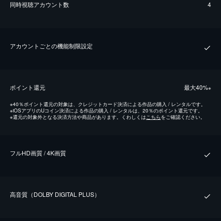
同時視聴アカウント数
4
アカウントごとの機能制限設定
ポイント還元
最⼤40%
※
※
40％ポイント還元の対象は、クレジットカード決済による作品の購入 / レンタルです。
※
iOSアプリのUコイン決済による作品の購入 / レンタルは、20％のポイント還元です。
※
還元の対象外となる決済方法や商品があります。くわしくは
こちら
をご確認ください。
フルHD画質 / 4K画質
⾼⾳質（DOLBY DIGITAL PLUS）