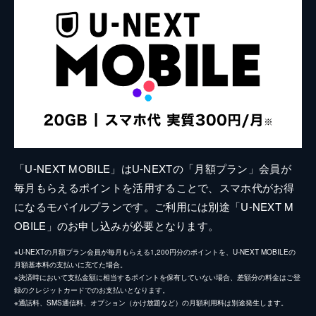
「U-NEXT MOBILE」はU-NEXTの「月額プラン」会員が
毎月もらえるポイントを活用することで、スマホ代がお得
になるモバイルプランです。ご利用には別途「U-NEXT M
OBILE」のお申し込みが必要となります。
※U-NEXTの月額プラン会員が毎月もらえる1,200円分のポイントを、U-NEXT MOBILEの
月額基本料の支払いに充てた場合。
※決済時において支払金額に相当するポイントを保有していない場合、差額分の料金はご登
録のクレジットカードでのお支払いとなります。
※通話料、SMS通信料、オプション（かけ放題など）の月額利用料は別途発生します。