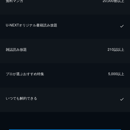
無料マンガ
20,000冊以上
U-NEXTオリジナル書籍読み放題
雑誌読み放題
210誌以上
プロが選ぶおすすめ特集
5,000以上
いつでも解約できる