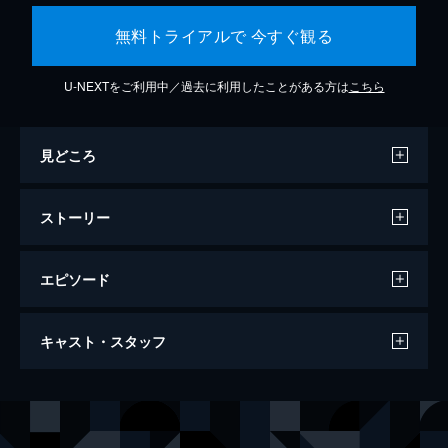
無料トライアルで 今すぐ観る
U-NEXTをご利用中／過去に利用したことがある方は
こちら
見どころ
ストーリー
エピソード
来る
キャスト・スタッフ
134分
出演
野崎和浩
岡田准一
田原香奈
黒木華