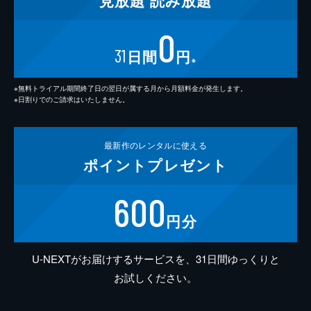
見放題
読み放題
0
31
日間
円
※
※無料トライアル期間終了日の翌日が属する月から月額料金が発生します。
※日割りでのご請求はいたしません。
最新作の
レンタルに使える
ポイント
プレゼント
600
円分
U-NEXTがお届けするサービスを、31日間ゆっくりと
お試しください。