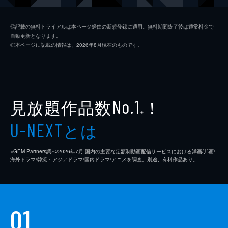
比嘉真琴
小松菜奈
◎記載の無料トライアルは本ページ経由の新規登録に適用。無料期間終了後は通常料金で
自動更新となります。
津田大吾
青木崇高
◎本ページに記載の情報は、2026年8月現在のものです。
逢坂セツ子
柴田理恵
高梨重明
太賀
秀樹の母
石田えり
見放題作品数
！
No.1
※
店長
伊集院光
とは
U-NEXT
蜷川みほ
※GEM Partners調べ/2026年7⽉ 国内の主要な定額制動画配信サービスにおける洋画/邦画/
田原知紗
志田愛珠
海外ドラマ/韓流・アジアドラマ/国内ドラマ/アニメを調査。別途、有料作品あり。
ヨネヤマママコ
高橋ユウ
01
手塚真生