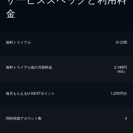
金
無料トライアル
31日間
無料トライアル後の⽉額料金
2,189円
（税込）
毎⽉もらえるU-NEXTポイント
1,200円分
同時視聴アカウント数
4