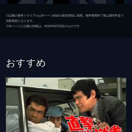
蜷川有紀
◎記載の無料トライアルは本ページ経由の新規登録に適用。無料期間終了後は通常料金で
自動更新となります。
夏木勲
◎本ページに記載の情報は、2026年8月現在のものです。
佐藤允
志穂美悦子
丹波哲郎
おすすめ
火野正平
小池朝雄
渡辺文雄
監督
鈴木則文
脚本
石川孝人
神波史男