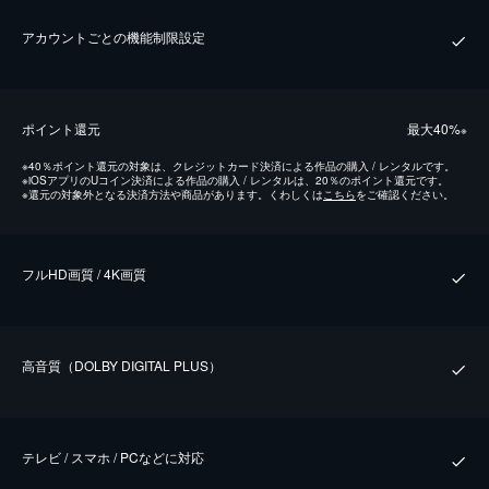
アカウントごとの機能制限設定
ポイント還元
最⼤40%
※
※
40％ポイント還元の対象は、クレジットカード決済による作品の購入 / レンタルです。
※
iOSアプリのUコイン決済による作品の購入 / レンタルは、20％のポイント還元です。
※
還元の対象外となる決済方法や商品があります。くわしくは
こちら
をご確認ください。
フルHD画質 / 4K画質
⾼⾳質（DOLBY DIGITAL PLUS）
テレビ / スマホ / PCなどに対応