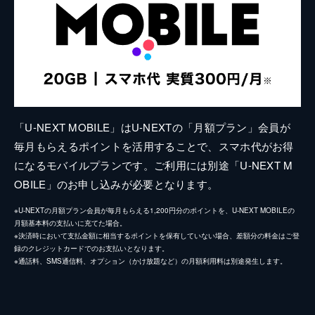
「U-NEXT MOBILE」はU-NEXTの「月額プラン」会員が
毎月もらえるポイントを活用することで、スマホ代がお得
になるモバイルプランです。ご利用には別途「U-NEXT M
OBILE」のお申し込みが必要となります。
※U-NEXTの月額プラン会員が毎月もらえる1,200円分のポイントを、U-NEXT MOBILEの
月額基本料の支払いに充てた場合。
※決済時において支払金額に相当するポイントを保有していない場合、差額分の料金はご登
録のクレジットカードでのお支払いとなります。
※通話料、SMS通信料、オプション（かけ放題など）の月額利用料は別途発生します。