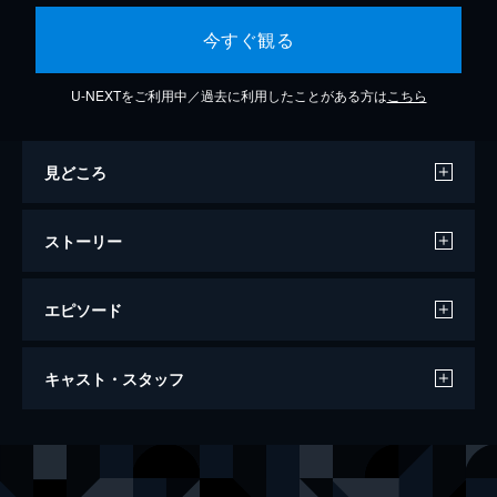
今すぐ観る
U-NEXTをご利用中／過去に利用したことがある方は
こちら
見どころ
ストーリー
エピソード
忍者武芸帖 百地三太夫
キャスト・スタッフ
117分
出演
真田広之
千葉真一