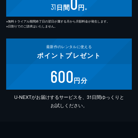
0
31
日間
円
※
※無料トライアル期間終了日の翌日が属する月から月額料金が発生します。
※日割りでのご請求はいたしません。
最新作の
レンタルに使える
ポイント
プレゼント
600
円分
U-NEXTがお届けするサービスを、31日間ゆっくりと
お試しください。