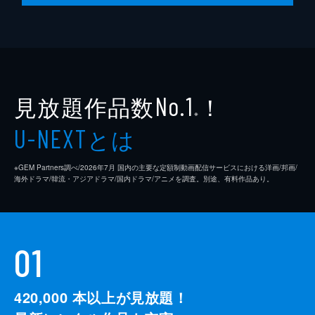
見放題作品数
！
No.1
※
とは
U-NEXT
※GEM Partners調べ/2026年7⽉ 国内の主要な定額制動画配信サービスにおける洋画/邦画/
海外ドラマ/韓流・アジアドラマ/国内ドラマ/アニメを調査。別途、有料作品あり。
01
420,000
本以上が見放題！