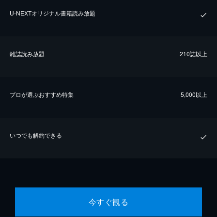
U-NEXTオリジナル書籍読み放題
雑誌読み放題
210誌以上
プロが選ぶおすすめ特集
5,000以上
いつでも解約できる
今すぐ観る