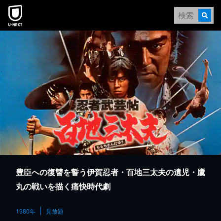
本文へスキップ
豊臣への復讐を誓う伊賀忍者・百地三太夫の遺児・鷹
丸の戦いを描く痛快時代劇
1980年
見放題