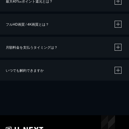
最大40%
ポイント還元とは？
※
※
作品によって必要なポイントが異なります。
フルHD画質 / 4K画質とは？
月額料金を支払うタイミングは？
※
40％ポイント還元の対象は、クレジットカード決済による作品の購入 / レンタルです。
※
iOSアプリのUコイン決済による作品の購入 / レンタルは、20％のポイント還元です。
※
還元の対象外となる決済方法や商品があります。くわしくは
こちら
をご確認ください。
いつでも解約できますか
こちら