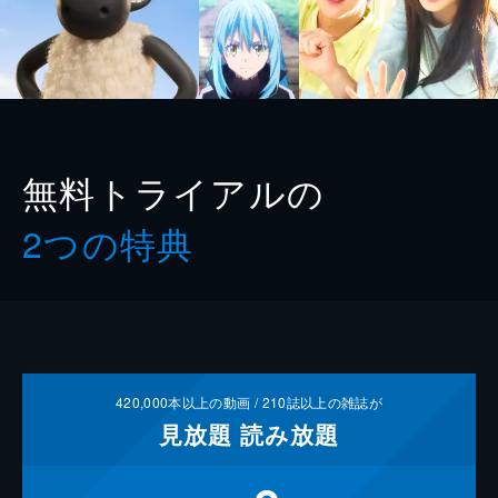
無料トライアルの
2つの特典
420,000
本以上の動画 /
210
誌以上の雑誌が
見放題
読み放題