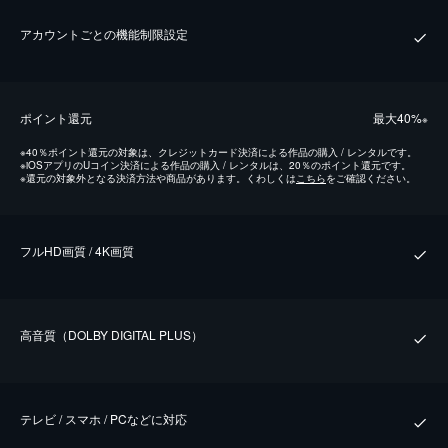
アカウントごとの機能制限設定
ポイント還元
最⼤40%
※
※
40％ポイント還元の対象は、クレジットカード決済による作品の購入 / レンタルです。
※
iOSアプリのUコイン決済による作品の購入 / レンタルは、20％のポイント還元です。
※
還元の対象外となる決済方法や商品があります。くわしくは
こちら
をご確認ください。
フルHD画質 / 4K画質
⾼⾳質（DOLBY DIGITAL PLUS）
テレビ / スマホ / PCなどに対応