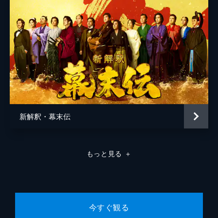
荒木宏幸
菊川雄士
藤本鈴子
森田圭
弓矢政法
松橋真三
新解釈・幕末伝
伊藤亜由美
田中祐介
もっと見る
＋
今すぐ観る