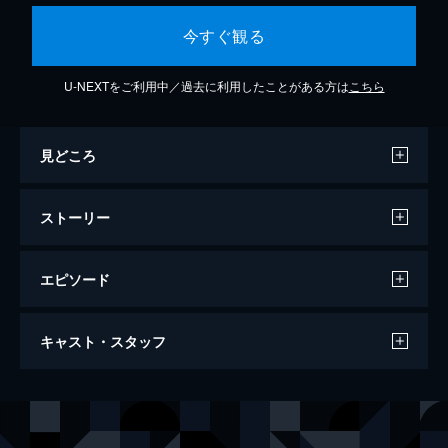
今すぐ観る
U-NEXTをご利用中／過去に利用したことがある方は
こちら
見どころ
ストーリー
エピソード
新解釈・三國志
キャスト・スタッフ
114分
出演
劉備
大泉洋
周瑜
賀来賢人