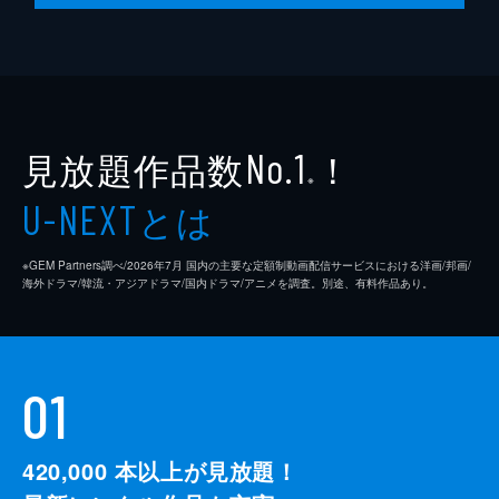
見放題作品数
！
No.1
※
とは
U-NEXT
※GEM Partners調べ/2026年7⽉ 国内の主要な定額制動画配信サービスにおける洋画/邦画/
海外ドラマ/韓流・アジアドラマ/国内ドラマ/アニメを調査。別途、有料作品あり。
01
420,000
本以上が見放題！