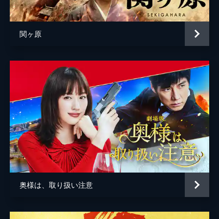
広瀬すず
孔明
ムロツヨシ
関ヶ原
黄巾
山田孝之
呂布
城田優
董卓
佐藤二朗
（語り部）
西田敏行
曹操
小栗旬
監督
福田雄一
脚本
福田雄一
音楽
瀬川英史
奥様は、取り扱い注意
製作
沢桂一
市川南