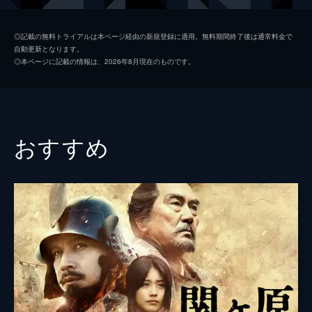
黄夫人
橋本環奈
◎記載の無料トライアルは本ページ経由の新規登録に適用。無料期間終了後は通常料金で
自動更新となります。
小喬
山本美月
◎本ページに記載の情報は、2026年8月現在のものです。
孫権
岡田健史
関羽
橋本さとし
張飛
高橋努
おすすめ
趙雲
岩田剛典
貂蝉
渡辺直美
荀彧
磯村勇斗
黄蓋
矢本悠馬
夏侯惇
阿部進之介
魯粛
半海一晃