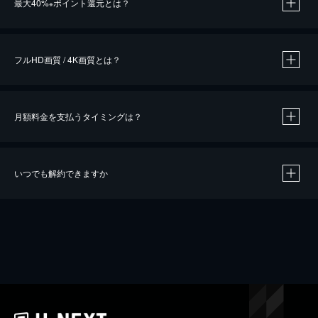
最大40%
ポイント還元とは？
※
※
作品によって必要なポイントが異なります。
フルHD画質 / 4K画質とは？
月額料金を支払うタイミングは？
※
40％ポイント還元の対象は、クレジットカード決済による作品の購入 / レンタルです。
※
iOSアプリのUコイン決済による作品の購入 / レンタルは、20％のポイント還元です。
※
還元の対象外となる決済方法や商品があります。くわしくは
こちら
をご確認ください。
いつでも解約できますか
こちら