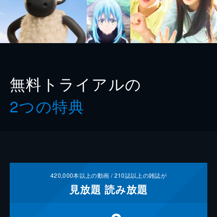
無料トライアルの
2つの特典
420,000
本以上の動画 /
210
誌以上の雑誌が
見放題
読み放題