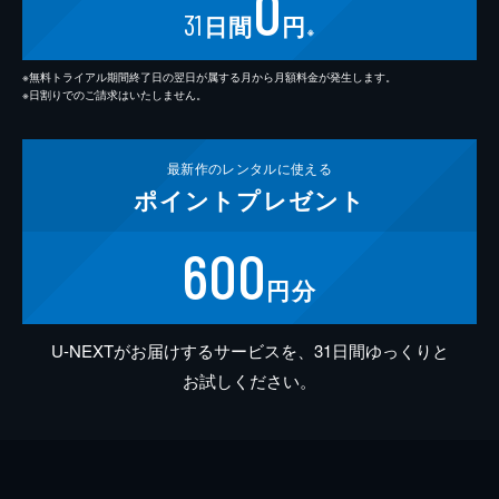
0
31
日間
円
※
※無料トライアル期間終了日の翌日が属する月から月額料金が発生します。
※日割りでのご請求はいたしません。
最新作の
レンタルに使える
ポイント
プレゼント
600
円分
U-NEXTがお届けするサービスを、31日間ゆっくりと
お試しください。