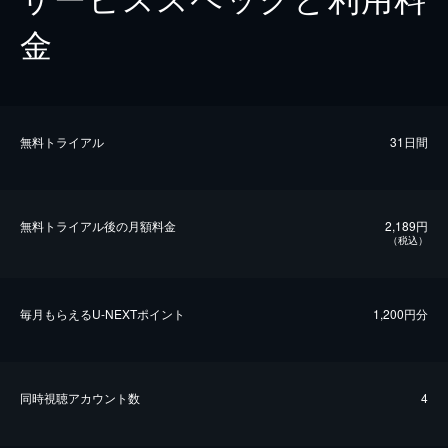
金
無料トライアル
31日間
無料トライアル後の⽉額料金
2,189円
（税込）
毎⽉もらえるU-NEXTポイント
1,200円分
同時視聴アカウント数
4