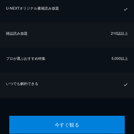
U-NEXTオリジナル書籍読み放題
雑誌読み放題
210誌以上
プロが選ぶおすすめ特集
5,000以上
いつでも解約できる
今すぐ観る