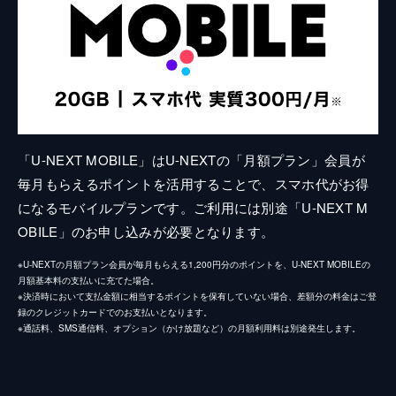
「U-NEXT MOBILE」はU-NEXTの「月額プラン」会員が
毎月もらえるポイントを活用することで、スマホ代がお得
になるモバイルプランです。ご利用には別途「U-NEXT M
OBILE」のお申し込みが必要となります。
※U-NEXTの月額プラン会員が毎月もらえる1,200円分のポイントを、U-NEXT MOBILEの
月額基本料の支払いに充てた場合。
※決済時において支払金額に相当するポイントを保有していない場合、差額分の料金はご登
録のクレジットカードでのお支払いとなります。
※通話料、SMS通信料、オプション（かけ放題など）の月額利用料は別途発生します。