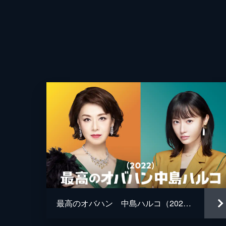
われたいづみは、ハルコへの密着取材
行し...。
44分
#4 ハルコ、SNSを斬る！
ハルコのおかげで、学歴コンプレッ
監督
ン”店主・山口翔太の店がネット上で
されそうになり...。
44分
#5 ハルコ、専業主婦を斬る
インチキグルメインフルエンサーを
脚本
る。患者からキャンセル電話が相次ぐ
動揺するが...。
原作
最高のオバハン 中島ハルコ（2022）
44分
音楽