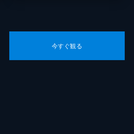
ロボロと泣きだす。初めて見るハルコの弱った姿に、いづみは
..。一方、ハルコクリニックの事務長・大谷将は父の再婚話に
今すぐ観る
ベント会社社長・青柳小夜子が登場し、2人の無敵対決が勃発
かまれたイケメンシェフ・沢田健介の依頼で、愛知県・幸田町
た。ハルコといづみたちは倉庫に監禁され、小夜子こと本名・
が2人に迫る。だが、ハルコの辞書には諦めるという言葉は