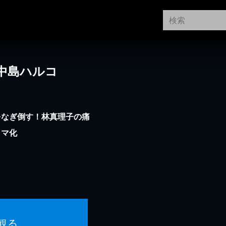
中島ハルコ
をなぎ倒す！林真理子の痛
ラマ化
観る