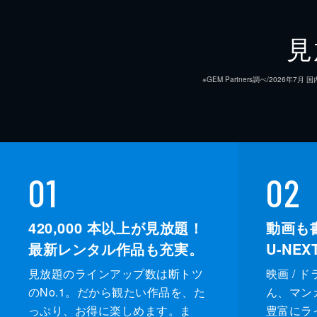
見
※GEM Partners調べ/20
01
02
420,000
本以上が見放題！
動画も
最新レンタル作品も充実。
U-NE
見放題のラインアップ数は断トツ
映画 / 
のNo.1。だから観たい作品を、た
ん、マンガ 
っぷり、お得に楽しめます。ま
豊富にラ