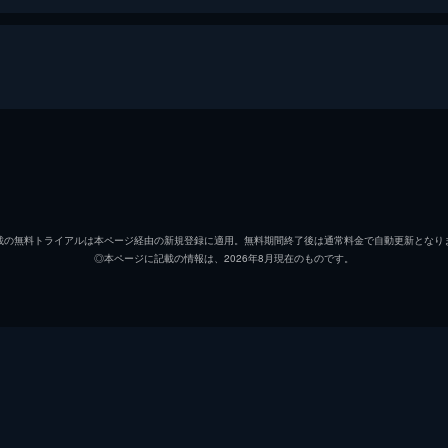
ドライターの菊池いづみは、独り東山動植物園にいた。10年物
月も連絡がない。ため息交じりにゴリラを眺めていると、携帯電
中島ハルコ
大地真
菊池いづみ
松本ま
載の無料トライアルは本ページ経由の新規登録に適用。無料期間終了後は通常料金で自動更新となり
◎本ページに記載の情報は、2026年8月現在のものです。
高田真央
真魚
石初郎に提案し、“美のスーパードクター”中島ハルコと共に
するひつまぶし屋・いとうは、大将と妻、娘の3人で家族経営
大谷将
合田雅
若杉慎之介
蕨野友
三日月透
石田登
入ったことに気を良くした編集長・尾石から「何か企画を」と