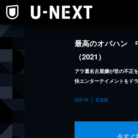
本文へスキップ
最高のオバハン 
（2021）
アラ還名古屋嬢が世の不正
快エンターテイメントをド
2021年
見放題
今すぐ