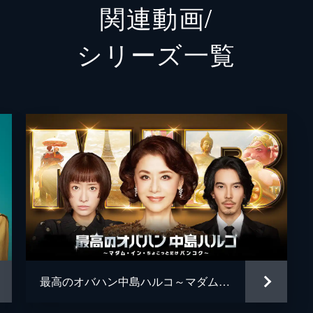
関連動画/
を提案する。すると、なぜか編集部の後輩・高田真央が取材に
尾石初郎
今野浩
シリーズ⼀覧
丹羽聖子
高橋ひ
三島昭宏
田山涼
クスを克服した真央。そんななか、想い人だった“やまちゃん
大谷健
炎上してしまい、いづみと共に再びハルコに助けを求めるが拒
金子与
渋谷未
成敗したと思った矢先、ハルコのクリニックに脱税疑惑が浮上
西荻弓
も、本人は動じない。しかし、思わぬハルコのピンチにいづみ
林真理
最高のオバハン中島ハルコ～マダム・イン・ちょこっとだけバンコク～
辻陽