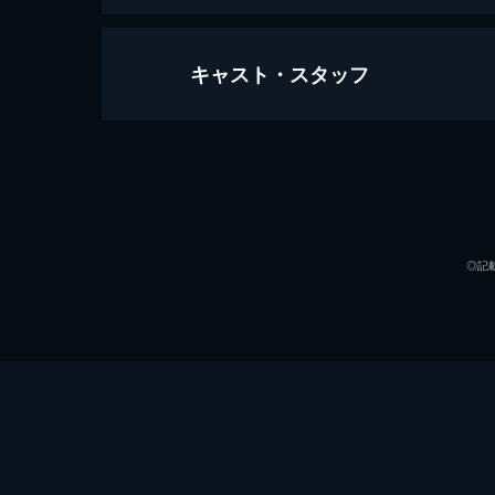
キャスト・スタッフ
#1 ハルコ、不倫を斬る
38歳独身、弱小出版社の編集兼フー
倫相手に200万円を貸した後、5カ
着信が...。
出演
44分
#2 令和のお家騒動を斬る！
◎記
いづみは名古屋メシ企画を編集長・尾
愛知にやってくる。ハルコがイチ押し
していたが...。
44分
#3 ハルコ、東大女子を斬る
ハルコの美容クリニックから広告料が