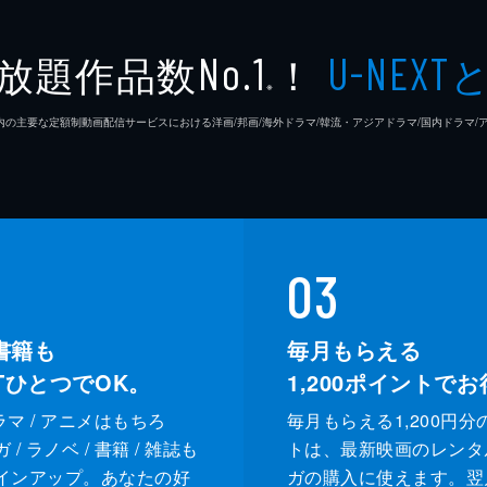
放題作品数
！
No.1
U-NEXT
※
26年7⽉ 国内の主要な定額制動画配信サービスにおける洋画/邦画/海外ドラマ/韓流・アジアドラマ/国内ドラ
03
書籍も
毎月もらえる
XTひとつでOK。
1,200
ポイントでお
ドラマ / アニメはもちろ
毎月もらえる1,200円分
/ ラノベ / 書籍 / 雑誌も
トは、最新映画のレンタ
インアップ。あなたの好
ガの購入に使えます。翌