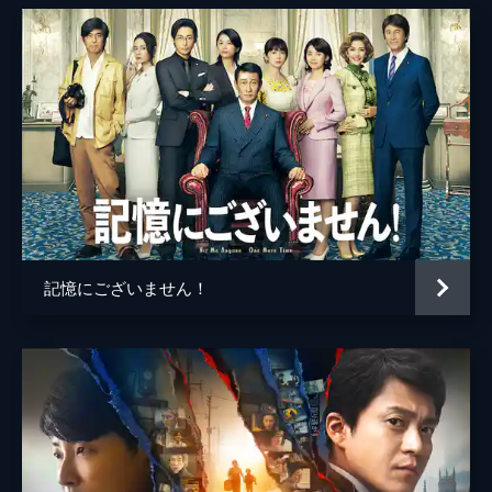
伊藤優衣
太田美恵
早坂ひらら
千咲としえ
白畑真逸
赤間浩一
明石家さんま
記憶にございません！
田倉
鶴見辰吾
尾崎
篠井英介
藤木
石橋凌
稲垣
渡部篤郎
監督
鈴木雅之