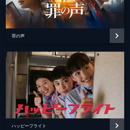
脚本
岡田道尚
原作
東野圭吾
音楽
佐藤直紀
罪の声
製作
石原隆
木下暢起
藤島ジュリーＫ．
市川南
ハッピーフライト