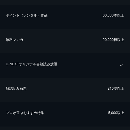
ポイント（レンタル）作品
60,000本以上
無料マンガ
20,000冊以上
U-NEXTオリジナル書籍読み放題
雑誌読み放題
210誌以上
プロが選ぶおすすめ特集
5,000以上