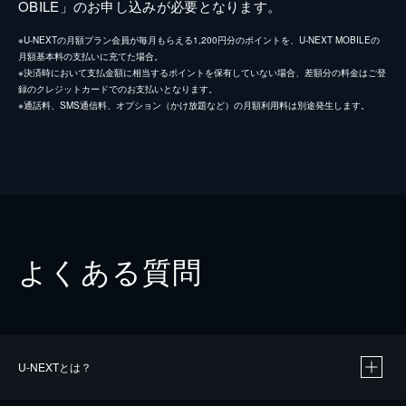
OBILE」のお申し込みが必要となります。
※U-NEXTの月額プラン会員が毎月もらえる1,200円分のポイントを、U-NEXT MOBILEの
月額基本料の支払いに充てた場合。
※決済時において支払金額に相当するポイントを保有していない場合、差額分の料金はご登
録のクレジットカードでのお支払いとなります。
※通話料、SMS通信料、オプション（かけ放題など）の月額利用料は別途発生します。
よくある質問
U-NEXTとは？