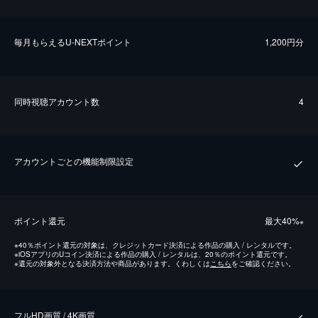
毎⽉もらえるU-NEXTポイント
1,200円分
同時視聴アカウント数
4
アカウントごとの機能制限設定
ポイント還元
最⼤40%
※
※
40％ポイント還元の対象は、クレジットカード決済による作品の購入 / レンタルです。
※
iOSアプリのUコイン決済による作品の購入 / レンタルは、20％のポイント還元です。
※
還元の対象外となる決済方法や商品があります。くわしくは
こちら
をご確認ください。
フルHD画質 / 4K画質