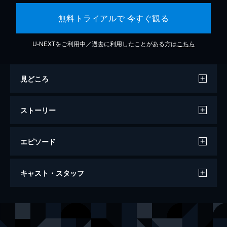
無料トライアルで 今すぐ観る
U-NEXTをご利用中／過去に利用したことがある方は
こちら
見どころ
ストーリー
エピソード
マスカレード・ホテル
キャスト・スタッフ
133分
出演
新田浩介
木村拓哉
山岸尚美
長澤まさみ