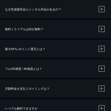
なぜ見放題作品とレンタル作品があるの？
無料トライアルは何が無料？
※
最大40%
ポイント還元とは？
※
※
作品によって必要なポイントが異なります。
フルHD画質 / 4K画質とは？
月額料金を支払うタイミングは？
※
40％ポイント還元の対象は、クレジットカード決済による作品の購入 / レンタルです。
※
iOSアプリのUコイン決済による作品の購入 / レンタルは、20％のポイント還元です。
※
還元の対象外となる決済方法や商品があります。くわしくは
こちら
をご確認ください。
いつでも解約できますか