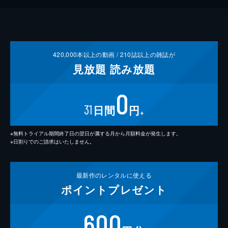
420,000
本以上の動画 /
210
誌以上の雑誌が
見放題
読み放題
0
31
日間
円
※
※無料トライアル期間終了日の翌日が属する月から月額料金が発生します。
※日割りでのご請求はいたしません。
最新作の
レンタルに使える
ポイント
プレゼント
600