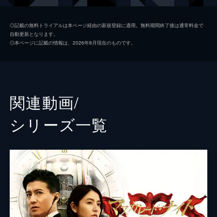
能瀬
小日向文世
◎記載の無料トライアルは本ページ経由の新規登録に適用。無料期間終了後は通常料金で
自動更新となります。
本宮
梶原善
◎本ページに記載の情報は、2026年8月現在のものです。
関根
泉澤祐希
久我
東根作寿英
川本
石川恋
関連動画/
宿泊客
濱田岳
シリーズ⼀覧
宿泊客
前田敦子
宿泊客
笹野高史
宿泊客
高嶋政宏
宿泊客
菜々緒
宿泊客
宇梶剛士