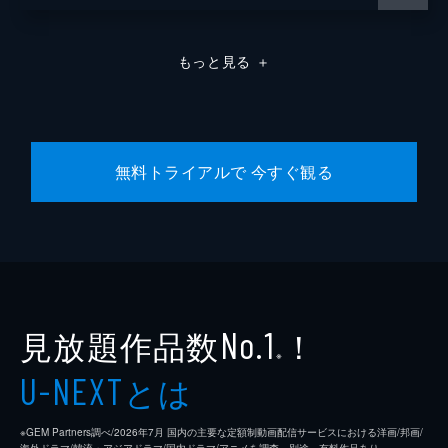
もっと見る
＋
無料トライアルで 今すぐ観る
見放題作品数
！
No.1
※
とは
U-NEXT
※GEM Partners調べ/2026年7⽉ 国内の主要な定額制動画配信サービスにおける洋画/邦画/
海外ドラマ/韓流・アジアドラマ/国内ドラマ/アニメを調査。別途、有料作品あり。