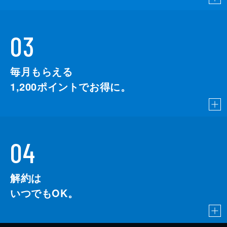
03
毎月もらえる
1,200
ポイントでお得に。
04
解約は
いつでもOK。