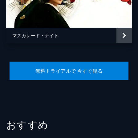
宿泊客
橋本マナミ
宿泊客
田口浩正
宿泊客
勝地涼
マスカレード・ナイト
宿泊客
生瀬勝久
宿泊客
松たか子
五刀剛
無料トライアルで 今すぐ観る
松川尚瑠輝
植木祥平
水間ロン
平山祐介
佐藤旭
おすすめ
青山めぐ