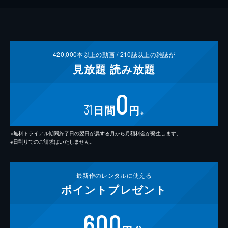
420,000
本以上の動画 /
210
誌以上の雑誌が
見放題
読み放題
0
31
日間
円
※
※無料トライアル期間終了日の翌日が属する月から月額料金が発生します。
※日割りでのご請求はいたしません。
最新作の
レンタルに使える
ポイント
プレゼント
600