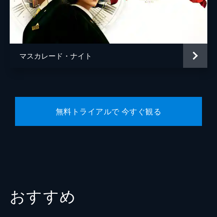
宿泊客
橋本マナミ
宿泊客
田口浩正
宿泊客
勝地涼
マスカレード・ナイト
宿泊客
生瀬勝久
宿泊客
松たか子
五刀剛
無料トライアルで 今すぐ観る
松川尚瑠輝
植木祥平
水間ロン
平山祐介
佐藤旭
おすすめ
青山めぐ