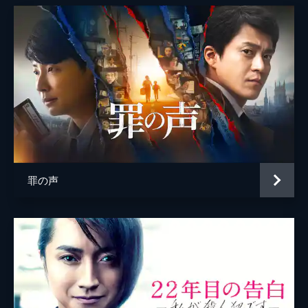
伊藤優衣
太田美恵
早坂ひらら
千咲としえ
白畑真逸
赤間浩一
明石家さんま
罪の声
田倉
鶴見辰吾
尾崎
篠井英介
藤木
石橋凌
稲垣
渡部篤郎
監督
鈴木雅之