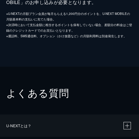
OBILE」のお申し込みが必要となります。
※U-NEXTの月額プラン会員が毎月もらえる1,200円分のポイントを、U-NEXT MOBILEの
月額基本料の支払いに充てた場合。
※決済時において支払金額に相当するポイントを保有していない場合、差額分の料金はご登
録のクレジットカードでのお支払いとなります。
※通話料、SMS通信料、オプション（かけ放題など）の月額利用料は別途発生します。
よくある質問
U-NEXTとは？