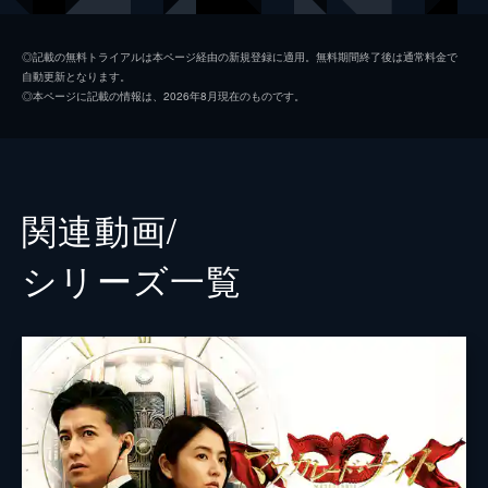
能瀬
小日向文世
◎記載の無料トライアルは本ページ経由の新規登録に適用。無料期間終了後は通常料金で
自動更新となります。
本宮
梶原善
◎本ページに記載の情報は、2026年8月現在のものです。
関根
泉澤祐希
久我
東根作寿英
川本
石川恋
関連動画/
宿泊客
濱田岳
シリーズ⼀覧
宿泊客
前田敦子
宿泊客
笹野高史
宿泊客
高嶋政宏
宿泊客
菜々緒
宿泊客
宇梶剛士