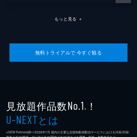
もっと見る
＋
無料トライアルで 今すぐ観る
見放題作品数
！
No.1
※
とは
U-NEXT
※GEM Partners調べ/2026年7⽉ 国内の主要な定額制動画配信サービスにおける洋画/邦画/
海外ドラマ/韓流・アジアドラマ/国内ドラマ/アニメを調査。別途、有料作品あり。