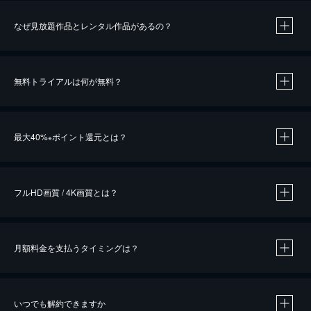
なぜ見放題作品とレンタル作品があるの？
無料トライアルは何が無料？
※
最大40%
ポイント還元とは？
※
※
作品によって必要なポイントが異なります。
フルHD画質 / 4K画質とは？
月額料金を支払うタイミングは？
※
40％ポイント還元の対象は、クレジットカード決済による作品の購入 / レンタルです。
※
iOSアプリのUコイン決済による作品の購入 / レンタルは、20％のポイント還元です。
※
還元の対象外となる決済方法や商品があります。くわしくは
こちら
をご確認ください。
いつでも解約できますか