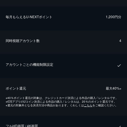
毎⽉もらえるU-NEXTポイント
1,200円分
同時視聴アカウント数
4
アカウントごとの機能制限設定
ポイント還元
最⼤40%
※
※
40％ポイント還元の対象は、クレジットカード決済による作品の購入 / レンタルです。
※
iOSアプリのUコイン決済による作品の購入 / レンタルは、20％のポイント還元です。
※
還元の対象外となる決済方法や商品があります。くわしくは
こちら
をご確認ください。
フルHD画質 / 4K画質