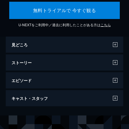
無料トライアルで 今すぐ観る
U-NEXTをご利用中／過去に利用したことがある方は
こちら
見どころ
ストーリー
エピソード
マスカレード・ホテル
キャスト・スタッフ
133分
出演
新田浩介
木村拓哉
山岸尚美
長澤まさみ