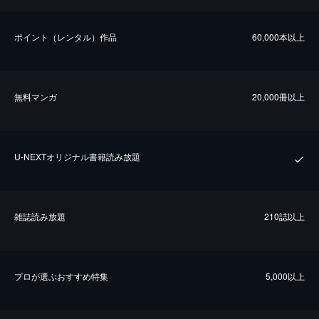
ポイント（レンタル）作品
60,000本以上
無料マンガ
20,000冊以上
U-NEXTオリジナル書籍読み放題
雑誌読み放題
210誌以上
プロが選ぶおすすめ特集
5,000以上