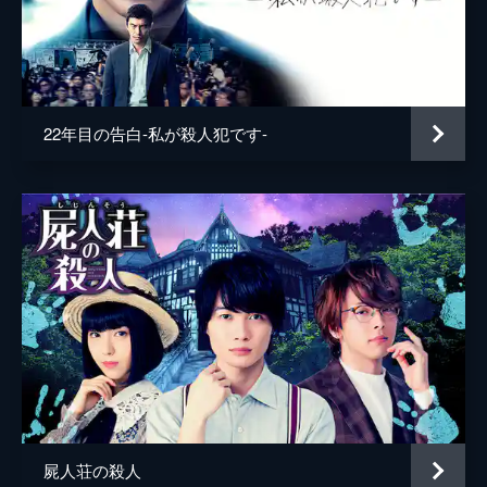
脚本
岡田道尚
原作
東野圭吾
音楽
佐藤直紀
22年目の告白-私が殺人犯です-
製作
石原隆
木下暢起
藤島ジュリーＫ．
市川南
屍人荘の殺人