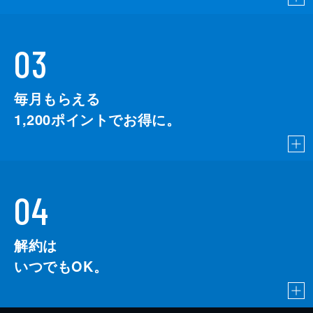
03
毎月もらえる
1,200
ポイントでお得に。
04
解約は
いつでもOK。