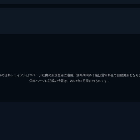
新田浩介
木村拓
山岸尚美
長澤ま
載の無料トライアルは本ページ経由の新規登録に適用。無料期間終了後は通常料金で自動更新となり
◎本ページに記載の情報は、2026年8月現在のものです。
能瀬
小日向
本宮
梶原善
関根
泉澤祐
久我
東根作