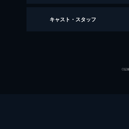
キャスト・スタッフ
マスカレード・ホテル
133分
出演
◎記