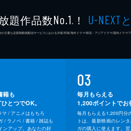
木下暢
放題作品数
！
No.1
U-NEXT
藤島ジ
※
26年7⽉ 国内の主要な定額制動画配信サービスにおける洋画/邦画/海外ドラマ/韓流・アジアドラマ/国内ドラ
市川南
03
書籍も
毎月もらえる
XTひとつでOK。
1,200
ポイントでお
ドラマ / アニメはもちろ
毎月もらえる1,200円分
/ ラノベ / 書籍 / 雑誌も
トは、最新映画のレンタ
インアップ。あなたの好
ガの購入に使えます。翌