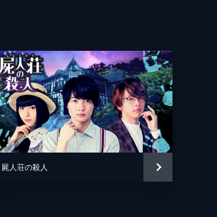
ぐ
衣
恵
らら
しえ
逸
屍人荘の殺人
一
さんま