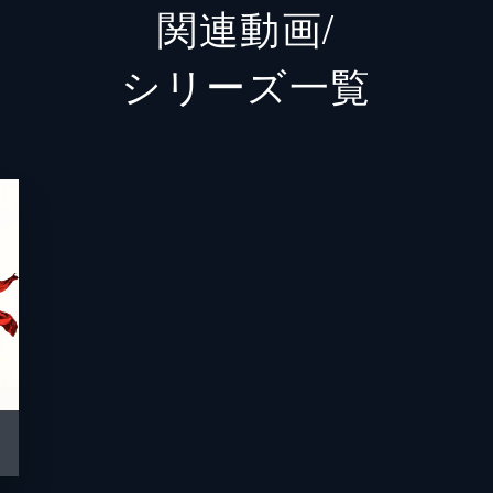
関連動画/
川本
石川恋
シリーズ⼀覧
宿泊客
濱田岳
宿泊客
前田敦
宿泊客
笹野高
宿泊客
高嶋政
宿泊客
菜々緒
宿泊客
宇梶剛
宿泊客
橋本マ
宿泊客
田口浩