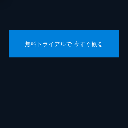
宿泊客
勝地涼
宿泊客
生瀬勝
宿泊客
松たか
無料トライアルで 今すぐ観る
五刀剛
松川尚
植木祥
水間ロ
平山祐
佐藤旭