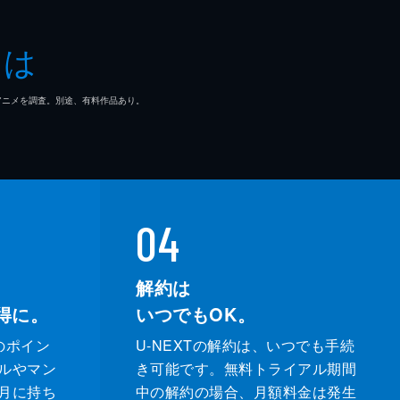
起
とは
ュリーＫ．
マ/アニメを調査。別途、有料作品あり。
04
解約は
得に。
いつでもOK。
のポイン
U-NEXTの解約は、いつでも手続
ルやマン
き可能です。無料トライアル期間
月に持ち
中の解約の場合、月額料金は発生