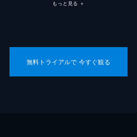
田倉
鶴見辰
もっと見る
＋
尾崎
篠井英
藤木
石橋凌
稲垣
渡部篤
無料トライアルで 今すぐ観る
鈴木雅
岡田道
東野圭
佐藤直
石原隆