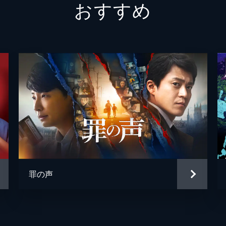
おすすめ
青山め
伊藤優
太田美
早坂ひ
千咲と
白畑真
罪の声
赤間浩
明石家