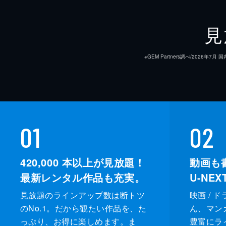
見
※GEM Partners調べ/20
01
02
420,000
本以上が見放題！
動画も
最新レンタル作品も充実。
U-NE
見放題のラインアップ数は断トツ
映画 / 
のNo.1。だから観たい作品を、た
ん、マンガ 
っぷり、お得に楽しめます。ま
豊富にラ