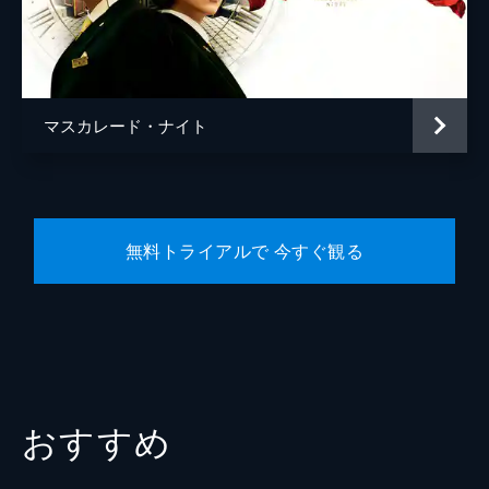
宿泊客
橋本マナミ
宿泊客
田口浩正
宿泊客
勝地涼
マスカレード・ナイト
宿泊客
生瀬勝久
宿泊客
松たか子
五刀剛
無料トライアルで 今すぐ観る
松川尚瑠輝
植木祥平
水間ロン
平山祐介
佐藤旭
おすすめ
青山めぐ