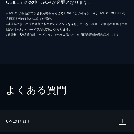
OBILE」のお申し込みが必要となります。
※U-NEXTの月額プラン会員が毎月もらえる1,200円分のポイントを、U-NEXT MOBILEの
月額基本料の支払いに充てた場合。
※決済時において支払金額に相当するポイントを保有していない場合、差額分の料金はご登
録のクレジットカードでのお支払いとなります。
※通話料、SMS通信料、オプション（かけ放題など）の月額利用料は別途発生します。
よくある質問
U-NEXTとは？