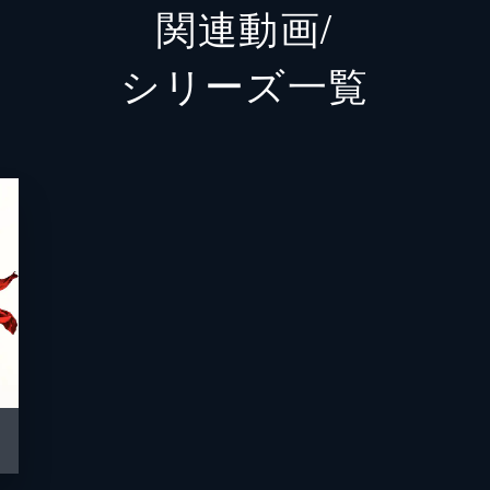
関連動画/
川本
石川恋
シリーズ⼀覧
宿泊客
濱田岳
宿泊客
前田敦
宿泊客
笹野高
宿泊客
高嶋政
宿泊客
菜々緒
宿泊客
宇梶剛
宿泊客
橋本マ
宿泊客
田口浩