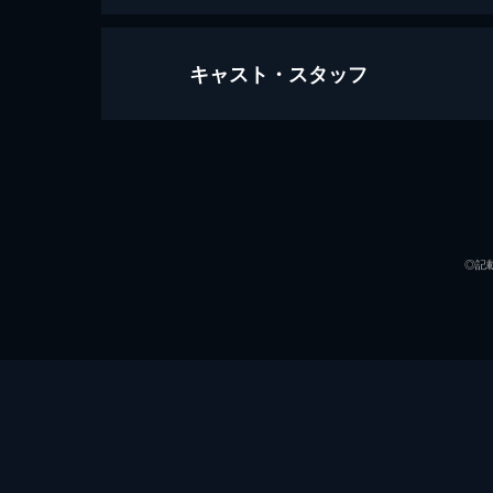
キャスト・スタッフ
マスカレード・ホテル
133分
出演
◎記