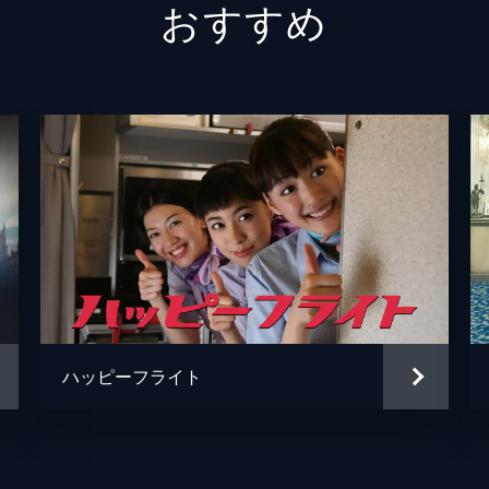
おすすめ
青山め
伊藤優
太田美
早坂ひ
千咲と
白畑真
ハッピーフライト
赤間浩
明石家