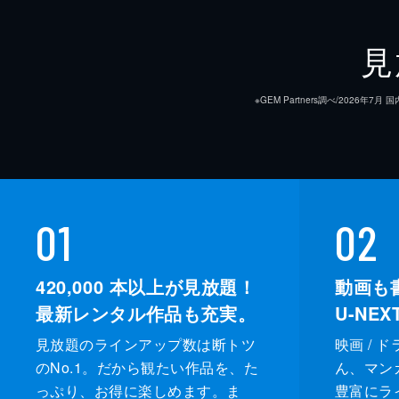
見
※GEM Partners調べ/20
01
02
420,000
本以上が見放題！
動画も
最新レンタル作品も充実。
U-NE
見放題のラインアップ数は断トツ
映画 / 
のNo.1。だから観たい作品を、た
ん、マンガ 
っぷり、お得に楽しめます。ま
豊富にラ