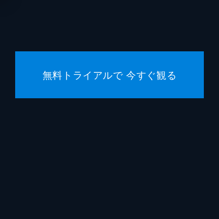
宿泊客
勝地涼
宿泊客
生瀬勝
宿泊客
松たか
無料トライアルで 今すぐ観る
五刀剛
松川尚
植木祥
水間ロ
平山祐
佐藤旭