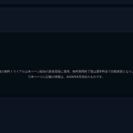
新田浩介
木村拓
山岸尚美
長澤ま
載の無料トライアルは本ページ経由の新規登録に適用。無料期間終了後は通常料金で自動更新となり
◎本ページに記載の情報は、2026年8月現在のものです。
能瀬
小日向
本宮
梶原善
関根
泉澤祐
久我
東根作