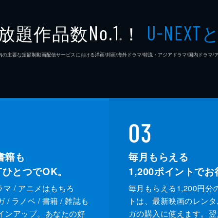
木下暢
放題作品数
！
No.1
U-NEXT
藤島ジ
※
26年7⽉ 国内の主要な定額制動画配信サービスにおける洋画/邦画/海外ドラマ/韓流・アジアドラマ/国内ドラ
市川南
03
書籍も
毎月もらえる
XTひとつでOK。
1,200
ポイントでお
ドラマ / アニメはもちろ
毎月もらえる1,200円分
/ ラノベ / 書籍 / 雑誌も
トは、最新映画のレンタ
インアップ。あなたの好
ガの購入に使えます。翌