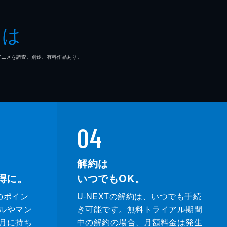
起
とは
ュリーＫ．
マ/アニメを調査。別途、有料作品あり。
04
解約は
得に。
いつでもOK。
のポイン
U-NEXTの解約は、いつでも手続
ルやマン
き可能です。無料トライアル期間
月に持ち
中の解約の場合、月額料金は発生