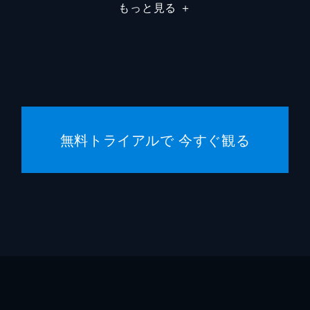
田倉
鶴見辰
もっと見る
＋
尾崎
篠井英
藤木
石橋凌
稲垣
渡部篤
無料トライアルで 今すぐ観る
鈴木雅
岡田道
東野圭
佐藤直
石原隆