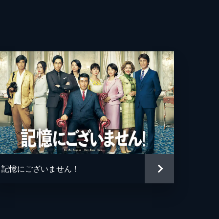
ぐ
衣
恵
らら
しえ
逸
記憶にございません！
一
さんま