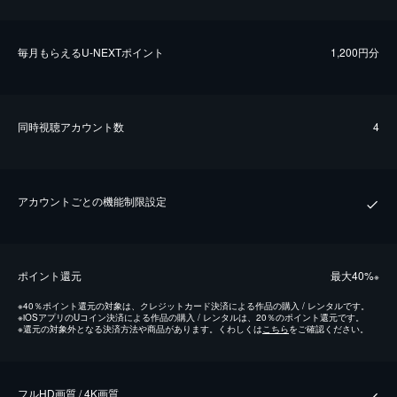
毎⽉もらえるU-NEXTポイント
1,200円分
同時視聴アカウント数
4
アカウントごとの機能制限設定
ポイント還元
最⼤40%
※
※
40％ポイント還元の対象は、クレジットカード決済による作品の購入 / レンタルです。
※
iOSアプリのUコイン決済による作品の購入 / レンタルは、20％のポイント還元です。
※
還元の対象外となる決済方法や商品があります。くわしくは
こちら
をご確認ください。
フルHD画質 / 4K画質