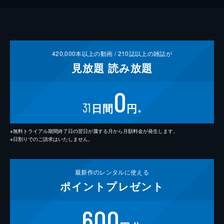
420,000
本以上の動画 /
210
誌以上の雑誌が
見放題
読み放題
0
31
日間
円
※
※無料トライアル期間終了日の翌日が属する月から月額料金が発生します。
※日割りでのご請求はいたしません。
最新作の
レンタルに使える
ポイント
プレゼント
600