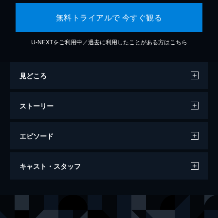
無料トライアルで 今すぐ観る
U-NEXTをご利用中／過去に利用したことがある方は
こちら
見どころ
ストーリー
エピソード
マスカレード・ホテル
キャスト・スタッフ
133分
出演
新田浩介
木村拓哉
山岸尚美
長澤まさみ