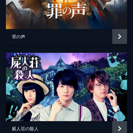
脚本
岡田道尚
原作
東野圭吾
音楽
佐藤直紀
罪の声
製作
石原隆
木下暢起
藤島ジュリーＫ．
市川南
屍人荘の殺人