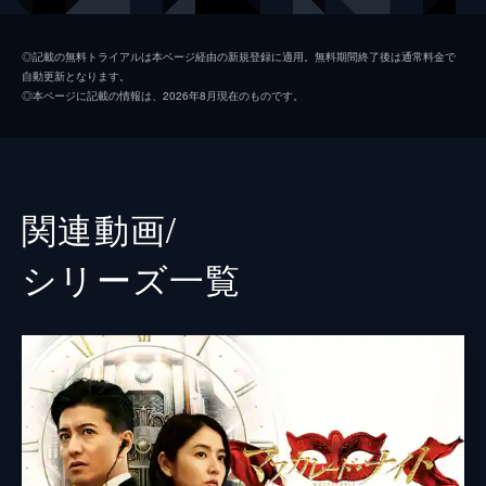
能瀬
小日向文世
◎記載の無料トライアルは本ページ経由の新規登録に適用。無料期間終了後は通常料金で
自動更新となります。
本宮
梶原善
◎本ページに記載の情報は、2026年8月現在のものです。
関根
泉澤祐希
久我
東根作寿英
川本
石川恋
関連動画/
宿泊客
濱田岳
シリーズ⼀覧
宿泊客
前田敦子
宿泊客
笹野高史
宿泊客
高嶋政宏
宿泊客
菜々緒
宿泊客
宇梶剛士