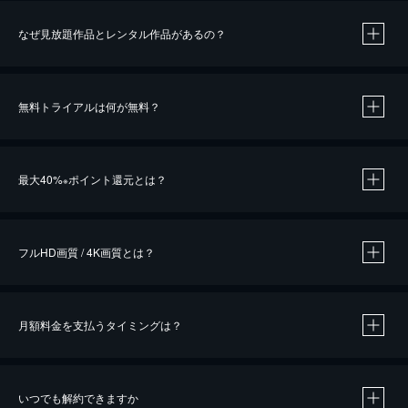
なぜ見放題作品とレンタル作品があるの？
無料トライアルは何が無料？
※
最大40%
ポイント還元とは？
※
※
作品によって必要なポイントが異なります。
フルHD画質 / 4K画質とは？
月額料金を支払うタイミングは？
※
40％ポイント還元の対象は、クレジットカード決済による作品の購入 / レンタルです。
※
iOSアプリのUコイン決済による作品の購入 / レンタルは、20％のポイント還元です。
※
還元の対象外となる決済方法や商品があります。くわしくは
こちら
をご確認ください。
いつでも解約できますか