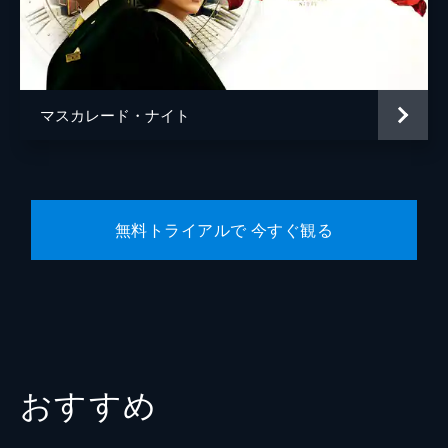
宿泊客
橋本マナミ
宿泊客
田口浩正
宿泊客
勝地涼
マスカレード・ナイト
宿泊客
生瀬勝久
宿泊客
松たか子
五刀剛
無料トライアルで 今すぐ観る
松川尚瑠輝
植木祥平
水間ロン
平山祐介
佐藤旭
おすすめ
青山めぐ