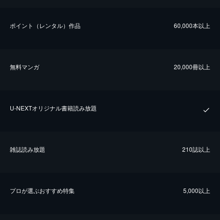
ポイント（レンタル）作品
60,000本以上
無料マンガ
20,000冊以上
U-NEXTオリジナル書籍読み放題
雑誌読み放題
210誌以上
プロが選ぶおすすめ特集
5,000以上