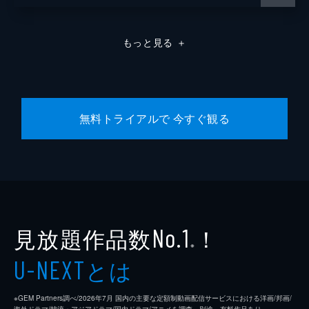
もっと見る
＋
無料トライアルで 今すぐ観る
見放題作品数
！
No.1
※
とは
U-NEXT
※GEM Partners調べ/2026年7⽉ 国内の主要な定額制動画配信サービスにおける洋画/邦画/
海外ドラマ/韓流・アジアドラマ/国内ドラマ/アニメを調査。別途、有料作品あり。