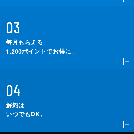
03
毎月もらえる
1,200
ポイントでお得に。
04
解約は
いつでもOK。