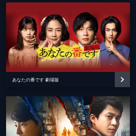
伊藤優衣
太田美恵
早坂ひらら
千咲としえ
白畑真逸
赤間浩一
明石家さんま
あなたの番です 劇場版
田倉
鶴見辰吾
尾崎
篠井英介
藤木
石橋凌
稲垣
渡部篤郎
監督
鈴木雅之