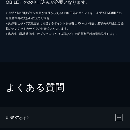
OBILE」のお申し込みが必要となります。
※U-NEXTの月額プラン会員が毎月もらえる1,200円分のポイントを、U-NEXT MOBILEの
月額基本料の支払いに充てた場合。
※決済時において支払金額に相当するポイントを保有していない場合、差額分の料金はご登
録のクレジットカードでのお支払いとなります。
※通話料、SMS通信料、オプション（かけ放題など）の月額利用料は別途発生します。
よくある質問
U-NEXTとは？