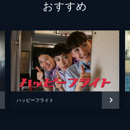
おすすめ
青山め
伊藤優
太田美
早坂ひ
千咲と
白畑真
ハッピーフライト
赤間浩
明石家