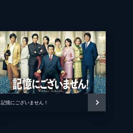
ぐ
衣
恵
らら
しえ
逸
記憶にございません！
一
さんま