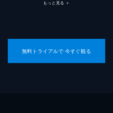
田倉
鶴見辰
もっと見る
＋
尾崎
篠井英
藤木
石橋凌
稲垣
渡部篤
無料トライアルで 今すぐ観る
鈴木雅
岡田道
東野圭
佐藤直
石原隆