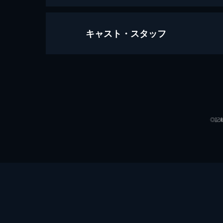
キャスト・スタッフ
マスカレード・ホテル
133分
出演
◎記