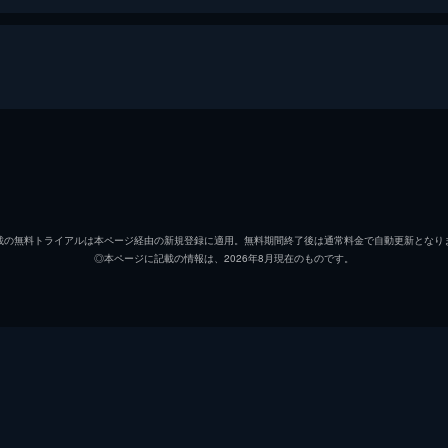
新田浩介
木村拓
山岸尚美
長澤ま
載の無料トライアルは本ページ経由の新規登録に適用。無料期間終了後は通常料金で自動更新となり
◎本ページに記載の情報は、2026年8月現在のものです。
能瀬
小日向
本宮
梶原善
関根
泉澤祐
久我
東根作