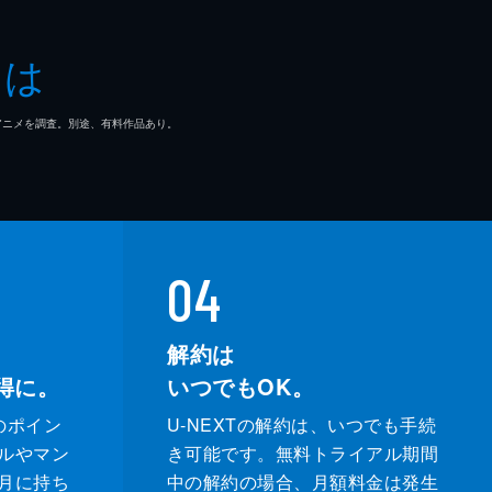
起
とは
ュリーＫ．
マ/アニメを調査。別途、有料作品あり。
04
解約は
得に。
いつでもOK。
のポイン
U-NEXTの解約は、いつでも手続
ルやマン
き可能です。無料トライアル期間
月に持ち
中の解約の場合、月額料金は発生