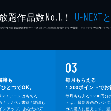
木下暢
放題作品数
！
No.1
U-NEXT
藤島ジ
※
26年7⽉ 国内の主要な定額制動画配信サービスにおける洋画/邦画/海外ドラマ/韓流・アジアドラマ/国内ドラ
市川南
03
書籍も
毎月もらえる
XTひとつでOK。
1,200
ポイントでお
ドラマ / アニメはもちろ
毎月もらえる1,200円分
/ ラノベ / 書籍 / 雑誌も
トは、最新映画のレンタ
インアップ。あなたの好
ガの購入に使えます。翌