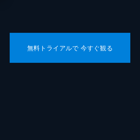
宿泊客
勝地涼
宿泊客
生瀬勝
宿泊客
松たか
無料トライアルで 今すぐ観る
五刀剛
松川尚
植木祥
水間ロ
平山祐
佐藤旭