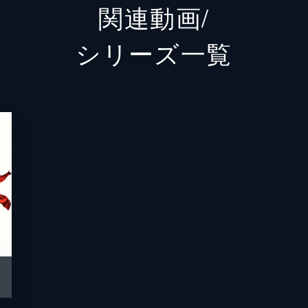
関連動画/
川本
石川恋
シリーズ⼀覧
宿泊客
濱田岳
宿泊客
前田敦
宿泊客
笹野高
宿泊客
高嶋政
宿泊客
菜々緒
宿泊客
宇梶剛
宿泊客
橋本マ
宿泊客
田口浩