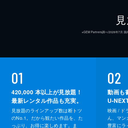
見
※GEM Partners調べ/20
01
02
420,000
本以上が見放題！
動画も
最新レンタル作品も充実。
U-NE
見放題のラインアップ数は断トツ
映画 / 
のNo.1。だから観たい作品を、た
ん、マンガ 
っぷり、お得に楽しめます。ま
豊富にラ