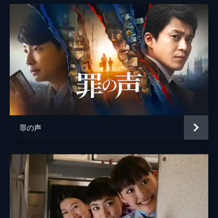
伊藤優衣
太田美恵
早坂ひらら
千咲としえ
白畑真逸
赤間浩一
明石家さんま
罪の声
田倉
鶴見辰吾
尾崎
篠井英介
藤木
石橋凌
稲垣
渡部篤郎
監督
鈴木雅之