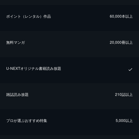
ポイント（レンタル）作品
60,000本以上
無料マンガ
20,000冊以上
U-NEXTオリジナル書籍読み放題
雑誌読み放題
210誌以上
プロが選ぶおすすめ特集
5,000以上