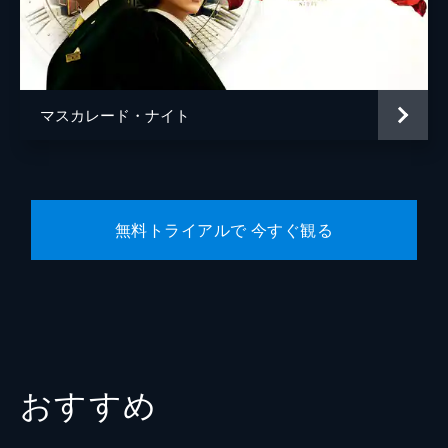
宿泊客
橋本マナミ
宿泊客
田口浩正
宿泊客
勝地涼
マスカレード・ナイト
宿泊客
生瀬勝久
宿泊客
松たか子
五刀剛
無料トライアルで 今すぐ観る
松川尚瑠輝
植木祥平
水間ロン
平山祐介
佐藤旭
おすすめ
青山めぐ