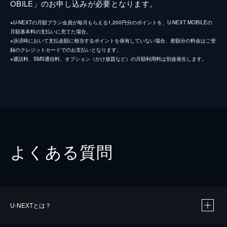
OBILE」のお申し込みが必要となります。
※U-NEXTの月額プラン会員が毎月もらえる1,200円分のポイントを、U-NEXT MOBILEの
月額基本料の支払いに充てた場合。
※決済時において支払金額に相当するポイントを保有していない場合、差額分の料金はご登
録のクレジットカードでのお支払いとなります。
※通話料、SMS通信料、オプション（かけ放題など）の月額利用料は別途発生します。
よくある質問
U-NEXTとは？