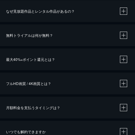
なぜ見放題作品とレンタル作品があるの？
無料トライアルは何が無料？
※
最大40%
ポイント還元とは？
※
※
作品によって必要なポイントが異なります。
フルHD画質 / 4K画質とは？
月額料金を支払うタイミングは？
※
40％ポイント還元の対象は、クレジットカード決済による作品の購入 / レンタルです。
※
iOSアプリのUコイン決済による作品の購入 / レンタルは、20％のポイント還元です。
※
還元の対象外となる決済方法や商品があります。くわしくは
こちら
をご確認ください。
いつでも解約できますか