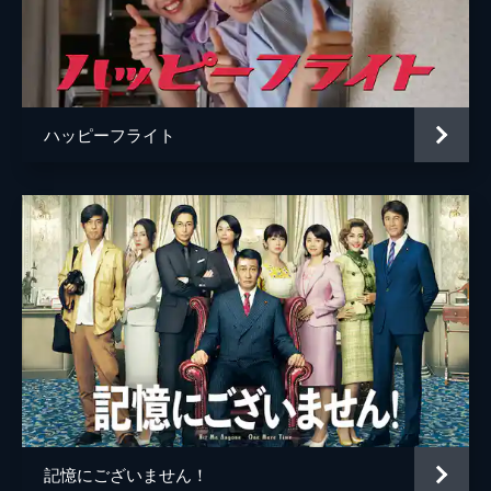
脚本
岡田道尚
原作
東野圭吾
音楽
佐藤直紀
ハッピーフライト
製作
石原隆
木下暢起
藤島ジュリーＫ．
市川南
記憶にございません！