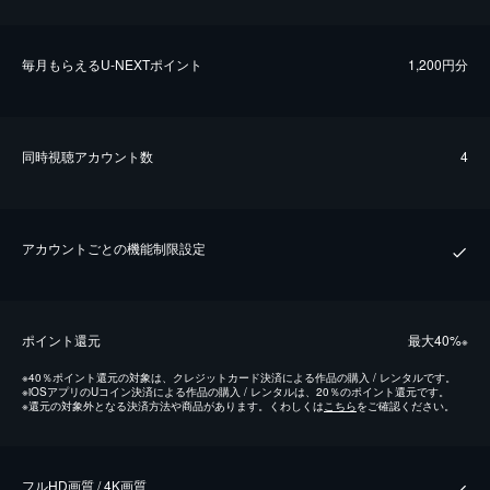
毎⽉もらえるU-NEXTポイント
1,200円分
同時視聴アカウント数
4
アカウントごとの機能制限設定
ポイント還元
最⼤40%
※
※
40％ポイント還元の対象は、クレジットカード決済による作品の購入 / レンタルです。
※
iOSアプリのUコイン決済による作品の購入 / レンタルは、20％のポイント還元です。
※
還元の対象外となる決済方法や商品があります。くわしくは
こちら
をご確認ください。
フルHD画質 / 4K画質