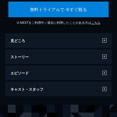
無料トライアルで 今すぐ観る
U-NEXTをご利用中／過去に利用したことがある方は
こちら
見どころ
ストーリー
エピソード
マスカレード・ホテル
キャスト・スタッフ
133分
出演
新田浩介
木村拓哉
山岸尚美
長澤まさみ