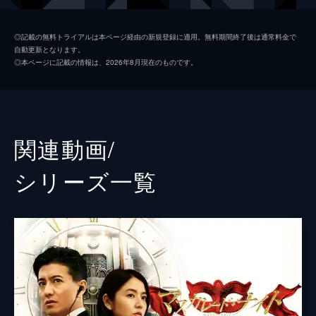
能瀬
小日向文世
◎記載の無料トライアルは本ページ経由の新規登録に適用。無料期間終了後は通常料金で
自動更新となります。
本宮
梶原善
◎本ページに記載の情報は、2026年8月現在のものです。
関根
泉澤祐希
久我
東根作寿英
川本
石川恋
関連動画/
宿泊客
濱田岳
シリーズ⼀覧
宿泊客
前田敦子
宿泊客
笹野高史
宿泊客
高嶋政宏
宿泊客
菜々緒
宿泊客
宇梶剛士