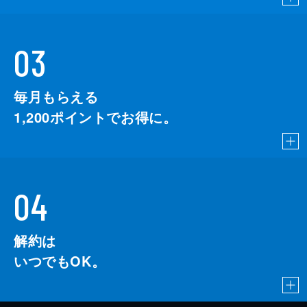
03
毎月もらえる
1,200
ポイントでお得に。
04
解約は
いつでもOK。