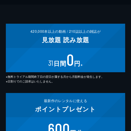
420,000
本以上の動画 /
210
誌以上の雑誌が
見放題
読み放題
0
31
日間
円
※
※無料トライアル期間終了日の翌日が属する月から月額料金が発生します。
※日割りでのご請求はいたしません。
最新作の
レンタルに使える
ポイント
プレゼント
600