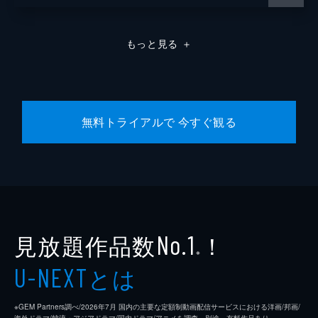
もっと見る
＋
無料トライアルで 今すぐ観る
見放題作品数
！
No.1
※
とは
U-NEXT
※GEM Partners調べ/2026年7⽉ 国内の主要な定額制動画配信サービスにおける洋画/邦画/
海外ドラマ/韓流・アジアドラマ/国内ドラマ/アニメを調査。別途、有料作品あり。