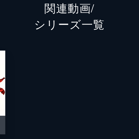
関連動画/
川本
石川恋
シリーズ⼀覧
宿泊客
濱田岳
宿泊客
前田敦
宿泊客
笹野高
宿泊客
高嶋政
宿泊客
菜々緒
宿泊客
宇梶剛
宿泊客
橋本マ
宿泊客
田口浩