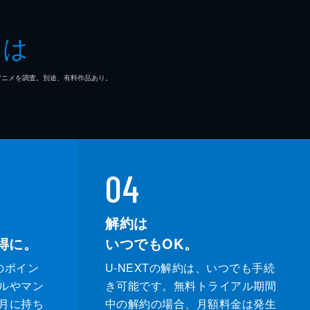
起
とは
ュリーＫ．
マ/アニメを調査。別途、有料作品あり。
04
解約は
得に。
いつでもOK。
のポイン
U-NEXTの解約は、いつでも手続
ルやマン
き可能です。無料トライアル期間
月に持ち
中の解約の場合、月額料金は発生