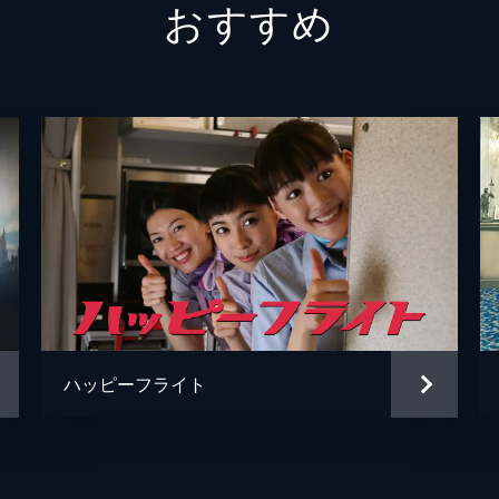
おすすめ
青山め
伊藤優
太田美
早坂ひ
千咲と
白畑真
ハッピーフライト
赤間浩
明石家