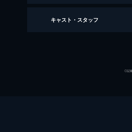
キャスト・スタッフ
マスカレード・ホテル
133分
出演
◎記