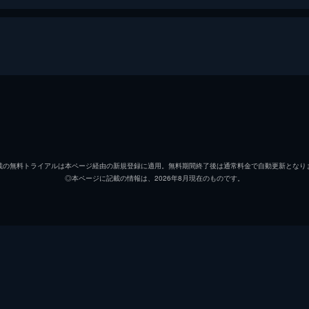
新田浩介
木村拓
山岸尚美
長澤ま
載の無料トライアルは本ページ経由の新規登録に適用。無料期間終了後は通常料金で自動更新となり
◎本ページに記載の情報は、2026年8月現在のものです。
能瀬
小日向
本宮
梶原善
関根
泉澤祐
久我
東根作