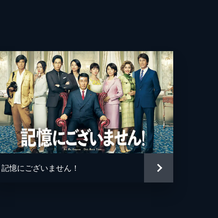
ぐ
衣
恵
らら
しえ
逸
記憶にございません！
一
さんま