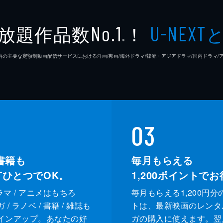
木下暢
放題作品数
！
No.1
U-NEXT
藤島ジ
※
26年7⽉ 国内の主要な定額制動画配信サービスにおける洋画/邦画/海外ドラマ/韓流・アジアドラマ/国内ドラ
市川南
03
書籍も
毎月もらえる
XTひとつでOK。
1,200
ポイントでお
ドラマ / アニメはもちろ
毎月もらえる1,200円分
/ ラノベ / 書籍 / 雑誌も
トは、最新映画のレンタ
インアップ。あなたの好
ガの購入に使えます。翌