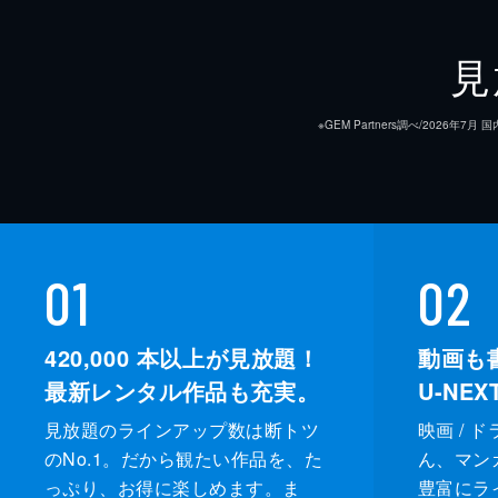
見
※GEM Partners調べ/20
01
02
420,000
本以上が見放題！
動画も
最新レンタル作品も充実。
U-NE
見放題のラインアップ数は断トツ
映画 / 
のNo.1。だから観たい作品を、た
ん、マンガ 
っぷり、お得に楽しめます。ま
豊富にラ