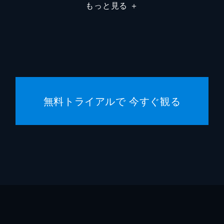
田倉
鶴見辰
もっと見る
＋
尾崎
篠井英
藤木
石橋凌
稲垣
渡部篤
無料トライアルで 今すぐ観る
鈴木雅
岡田道
東野圭
佐藤直
石原隆