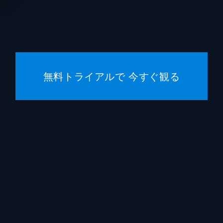
宿泊客
勝地涼
宿泊客
生瀬勝
宿泊客
松たか
無料トライアルで 今すぐ観る
五刀剛
松川尚
植木祥
水間ロ
平山祐
佐藤旭