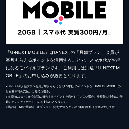
「U-NEXT MOBILE」はU-NEXTの「月額プラン」会員が
毎月もらえるポイントを活用することで、スマホ代がお得
になるモバイルプランです。ご利用には別途「U-NEXT M
OBILE」のお申し込みが必要となります。
※U-NEXTの月額プラン会員が毎月もらえる1,200円分のポイントを、U-NEXT MOBILEの
月額基本料の支払いに充てた場合。
※決済時において支払金額に相当するポイントを保有していない場合、差額分の料金はご登
録のクレジットカードでのお支払いとなります。
※通話料、SMS通信料、オプション（かけ放題など）の月額利用料は別途発生します。