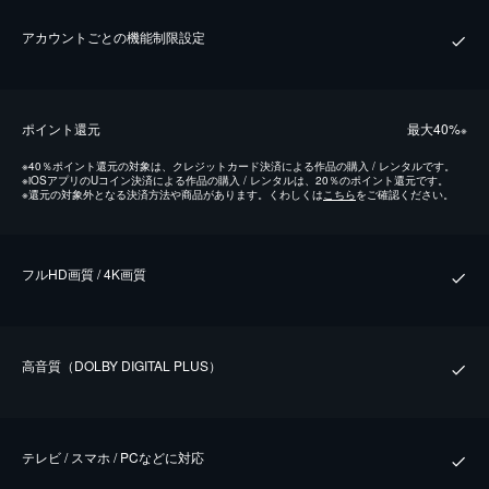
アカウントごとの機能制限設定
ポイント還元
最⼤40%
※
※
40％ポイント還元の対象は、クレジットカード決済による作品の購入 / レンタルです。
※
iOSアプリのUコイン決済による作品の購入 / レンタルは、20％のポイント還元です。
※
還元の対象外となる決済方法や商品があります。くわしくは
こちら
をご確認ください。
フルHD画質 / 4K画質
⾼⾳質（DOLBY DIGITAL PLUS）
テレビ / スマホ / PCなどに対応