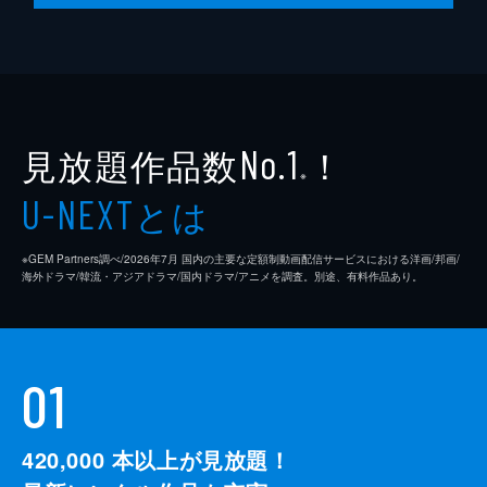
見放題作品数
！
No.1
※
とは
U-NEXT
※GEM Partners調べ/2026年7⽉ 国内の主要な定額制動画配信サービスにおける洋画/邦画/
海外ドラマ/韓流・アジアドラマ/国内ドラマ/アニメを調査。別途、有料作品あり。
01
420,000
本以上が見放題！