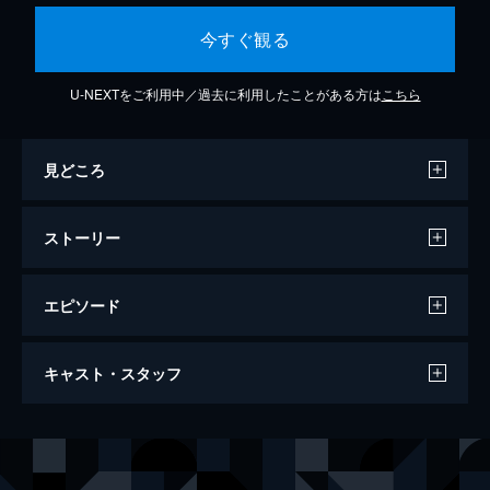
今すぐ観る
U-NEXTをご利用中／過去に利用したことがある方は
こちら
見どころ
ストーリー
エピソード
国際捜査！
キャスト・スタッフ
106分
出演
ビョンス
クァク・ドウォン
マンチョル
キム・デミョン