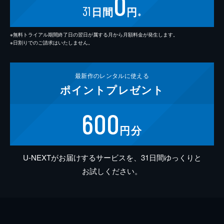
0
31
日間
円
※
※無料トライアル期間終了日の翌日が属する月から月額料金が発生します。
※日割りでのご請求はいたしません。
最新作の
レンタルに使える
ポイント
プレゼント
600
円分
U-NEXTがお届けするサービスを、31日間ゆっくりと
お試しください。