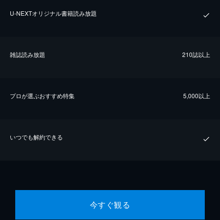
U-NEXTオリジナル書籍読み放題
雑誌読み放題
210誌以上
プロが選ぶおすすめ特集
5,000以上
いつでも解約できる
今すぐ観る