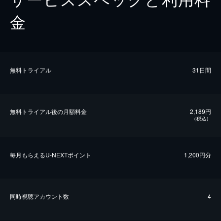
金
無料トライアル
31日間
無料トライアル後の⽉額料金
2,189円
（税込）
毎⽉もらえるU-NEXTポイント
1,200円分
同時視聴アカウント数
4