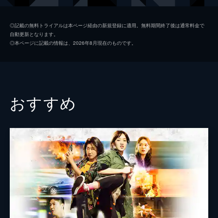
ヨンベ
キム・サンホ
◎記載の無料トライアルは本ページ経由の新規登録に適用。無料期間終了後は通常料金で
自動更新となります。
キム・ヒウォン
◎本ページに記載の情報は、2026年8月現在のものです。
シン・スンファン
シン・ドンミ
イ・ハンソ
おすすめ
ユ・ジンウ
監督
キム・ボンハン
脚本
キム・ボンハン
音楽
モク・ヨンジン