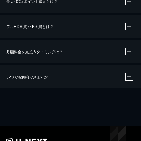
最大40%
ポイント還元とは？
※
※
作品によって必要なポイントが異なります。
フルHD画質 / 4K画質とは？
月額料金を支払うタイミングは？
※
40％ポイント還元の対象は、クレジットカード決済による作品の購入 / レンタルです。
※
iOSアプリのUコイン決済による作品の購入 / レンタルは、20％のポイント還元です。
※
還元の対象外となる決済方法や商品があります。くわしくは
こちら
をご確認ください。
いつでも解約できますか
こちら