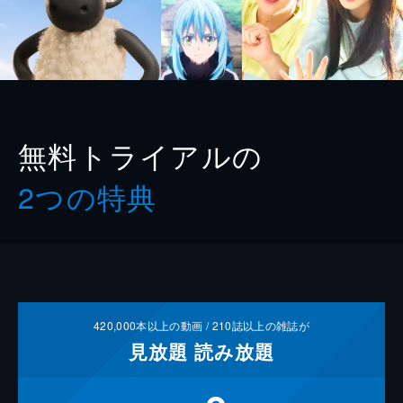
無料トライアルの
2つの特典
420,000
本以上の動画 /
210
誌以上の雑誌が
見放題
読み放題