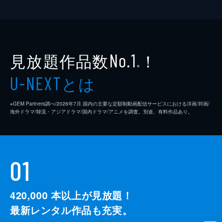
見放題作品数
！
No.1
※
とは
U-NEXT
※GEM Partners調べ/2026年7⽉ 国内の主要な定額制動画配信サービスにおける洋画/邦画/
海外ドラマ/韓流・アジアドラマ/国内ドラマ/アニメを調査。別途、有料作品あり。
01
420,000
本以上が見放題！
最新レンタル作品も充実。