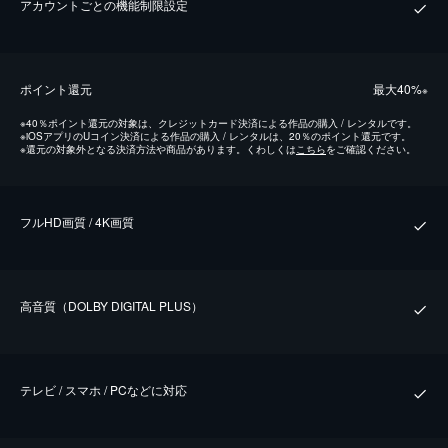
アカウントごとの機能制限設定
ポイント還元
最⼤40%
※
※
40％ポイント還元の対象は、クレジットカード決済による作品の購入 / レンタルです。
※
iOSアプリのUコイン決済による作品の購入 / レンタルは、20％のポイント還元です。
※
還元の対象外となる決済方法や商品があります。くわしくは
こちら
をご確認ください。
フルHD画質 / 4K画質
⾼⾳質（DOLBY DIGITAL PLUS）
テレビ / スマホ / PCなどに対応