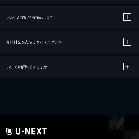
フルHD画質 / 4K画質とは？
月額料金を支払うタイミングは？
※
40％ポイント還元の対象は、クレジットカード決済による作品の購入 / レンタルです。
※
iOSアプリのUコイン決済による作品の購入 / レンタルは、20％のポイント還元です。
※
還元の対象外となる決済方法や商品があります。くわしくは
こちら
をご確認ください。
いつでも解約できますか
こちら