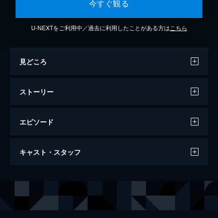
今すぐ観る
U-NEXTをご利用中／過去に利用したことがある方は
こちら
見どころ
ストーリー
エピソード
大原櫻子 １st TOUR 2015 SPRING～
キャスト・スタッフ
CHERRYYYY BLOSSOOOOM!!!～
88分
出演
大原櫻子