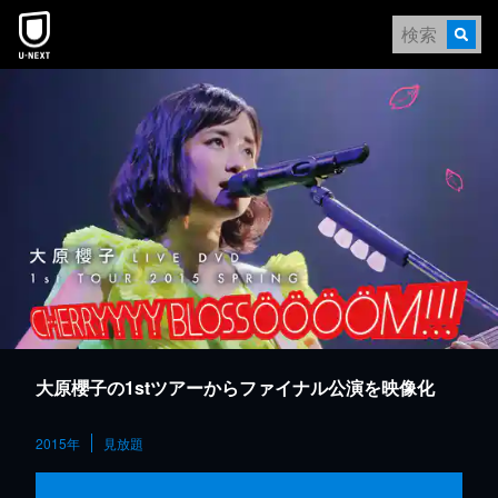
本文へスキップ
大原櫻子の1stツアーからファイナル公演を映像化
2015年
見放題