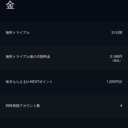
金
無料トライアル
31日間
無料トライアル後の⽉額料金
2,189円
（税込）
毎⽉もらえるU-NEXTポイント
1,200円分
同時視聴アカウント数
4