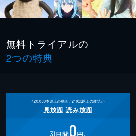
無料トライアルの
2つの特典
420,000
本以上の動画 /
210
誌以上の雑誌が
見放題
読み放題
0
31
日間
円
※