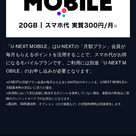
「U-NEXT MOBILE」はU-NEXTの「月額プラン」会員が
毎月もらえるポイントを活用することで、スマホ代がお得
になるモバイルプランです。ご利用には別途「U-NEXT M
OBILE」のお申し込みが必要となります。
※U-NEXTの月額プラン会員が毎月もらえる1,200円分のポイントを、U-NEXT MOBILEの
月額基本料の支払いに充てた場合。
※決済時において支払金額に相当するポイントを保有していない場合、差額分の料金はご登
録のクレジットカードでのお支払いとなります。
※通話料、SMS通信料、オプション（かけ放題など）の月額利用料は別途発生します。