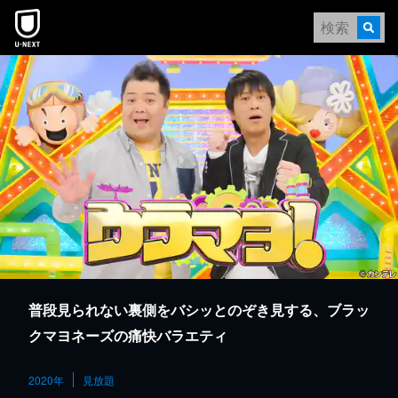
本文へスキップ
普段見られない裏側をバシッとのぞき見する、ブラッ
クマヨネーズの痛快バラエティ
2020年
見放題