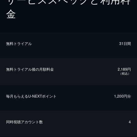
金
無料トライアル
31日間
無料トライアル後の⽉額料金
2,189円
（税込）
毎⽉もらえるU-NEXTポイント
1,200円分
同時視聴アカウント数
4