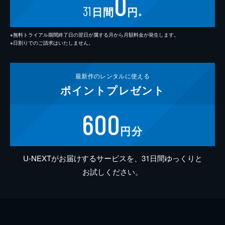
0
31
日間
円
※
※無料トライアル期間終了日の翌日が属する月から月額料金が発生します。
※日割りでのご請求はいたしません。
最新作の
レンタルに使える
ポイント
プレゼント
600
円分
U-NEXTがお届けするサービスを、31日間ゆっくりと
お試しください。