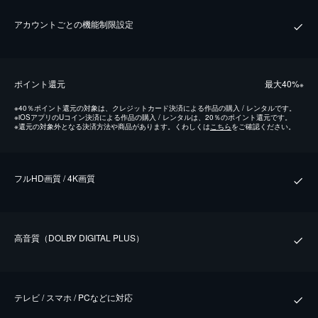
アカウントごとの機能制限設定
ポイント還元
最⼤40%
※
※
40％ポイント還元の対象は、クレジットカード決済による作品の購入 / レンタルです。
※
iOSアプリのUコイン決済による作品の購入 / レンタルは、20％のポイント還元です。
※
還元の対象外となる決済方法や商品があります。くわしくは
こちら
をご確認ください。
フルHD画質 / 4K画質
⾼⾳質（DOLBY DIGITAL PLUS）
テレビ / スマホ / PCなどに対応