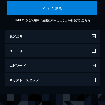
今すぐ観る
U-NEXTをご利用中／過去に利用したことがある方は
こちら
見どころ
ストーリー
エピソード
#757 クイズ！その家まるごとまとめてハ
キャスト・スタッフ
ウマッチ
今回のゲストは、峯岸みなみとアキナ。山の
上にある長ーい平屋&ジャパンディな中古リ
出演
ブラックマヨネーズ
ノベハウスを覗き見する。家の購入を考えて
いる人は必見のプロが教えるお得に家を購入