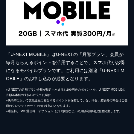
「U-NEXT MOBILE」はU-NEXTの「月額プラン」会員が
毎月もらえるポイントを活用することで、スマホ代がお得
になるモバイルプランです。ご利用には別途「U-NEXT M
OBILE」のお申し込みが必要となります。
※U-NEXTの月額プラン会員が毎月もらえる1,200円分のポイントを、U-NEXT MOBILEの
月額基本料の支払いに充てた場合。
※決済時において支払金額に相当するポイントを保有していない場合、差額分の料金はご登
録のクレジットカードでのお支払いとなります。
※通話料、SMS通信料、オプション（かけ放題など）の月額利用料は別途発生します。