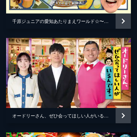
＆串かつだるま編～
大阪・関西万博にも出店の「くら寿司」
&「串かつだるま」を大特集。関西人なら知
千原ジュニアの愛知あたりまえワールド☆〜あなたの街に新仰天!〜
っていて当然!?間違えると恥ずかしい!?大阪
発の2大企業にまつわるクイズを出題する。
ゲストは武田真治とモンスターエンジン。
48分
#761 15周年特別企画！広島グルメ＆宮島
ぶらり参拝ロケSP
番組15周年を記念して、世界遺産・厳島神社
にぶらりと立ち寄り参拝。さらに、広島観光
地を巡り、お好み焼き・サクとろスウィー
ツ・かきなど広島グルメを食べ尽くす。ゲス
トは武田真治、磯山さやか。
48分
#762 阪神タイガース優勝でさらに盛り上
がる阪神電車沿線特集！
オードリーさん、ぜひ会ってほしい人がいるんです。
梅田・福島・甲子園など阪神沿線の主要駅の
影でスルーされていた魅力たっぷりの駅・グ
ルメ・商店街を覗き見。リポーター・糸井嘉