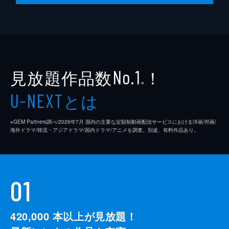
当初の不評から一転して大人気に。今年大逆
転したメガヒット商品の裏側を大公開。さら
に、無印良品の大ヒットアイテムで簡単焼き
そばを八木莉可子が調理。ゲストは、梅沢富
美男、八木莉可子、アキナ。
48分
見放題作品数
！
No.1
#766 目のつけどころで大ヒットSP
※
落とし物を探せるサービス&神社仏閣のユニ
とは
U-NEXT
ークな御朱印など“ひらめき”で大ヒットした
ビジネスの裏側を覗き見。さらに、コスおに
いさんが教えてくれる神アプリも特集する。
※GEM Partners調べ/2026年7⽉ 国内の主要な定額制動画配信サービスにおける洋画/邦画/
ゲストは鈴木紗理奈、月亭八光など。
海外ドラマ/韓流・アジアドラマ/国内ドラマ/アニメを調査。別途、有料作品あり。
48分
01
420,000
本以上が見放題！