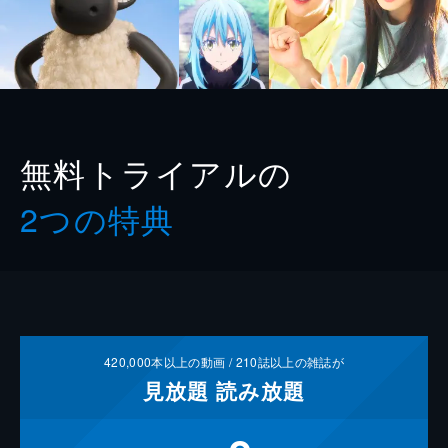
無料トライアルの
2つの特典
420,000
本以上の動画 /
210
誌以上の雑誌が
見放題
読み放題