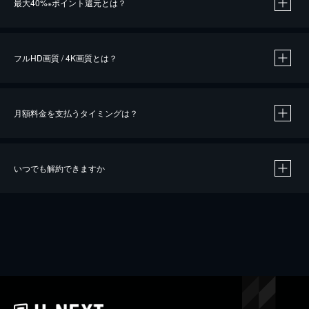
最大40%
ポイント還元とは？
※
※
作品によって必要なポイントが異なります。
フルHD画質 / 4K画質とは？
月額料金を支払うタイミングは？
※
40％ポイント還元の対象は、クレジットカード決済による作品の購入 / レンタルです。
※
iOSアプリのUコイン決済による作品の購入 / レンタルは、20％のポイント還元です。
※
還元の対象外となる決済方法や商品があります。くわしくは
こちら
をご確認ください。
いつでも解約できますか
こちら