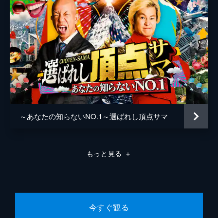
男のコメントもさえる。ゲストは、伊集院
光、ヤナギブソン(ザ・プラン9)など。
48分
#763 関西行列うどん店夢の共演SP
関西の行列ができるうどん店が夢の共演を果
たしたスペシャル企画。「うどん棒」、「ゆ
うすけ」、「山元麺蔵」、「がいな製麺所」
など、関西うどんの名店がずらり。ゲストは
伊集院光、月亭八光、萌々(爛々)。
48分
～あなたの知らないNO.1～選ばれし頂点サマ
#764 豪邸・珍邸・すごい家！住んでる
の、だあれ？
豪邸・珍邸・凄い家を特集。一体どんな人が
住んでいるのか。好き過ぎて馬と暮らす
もっと見る
＋
1500坪・1SLDKBの大豪邸や、ゆとり空間
の“匠”が建てた終の住み家などをピックアッ
プ。ゲストは鈴木紗理奈、ミサイルマン。
48分
今すぐ観る
#765 今年メガヒットした商品の裏側SP