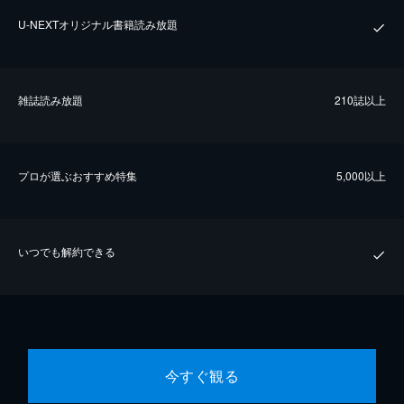
U-NEXTオリジナル書籍読み放題
雑誌読み放題
210誌以上
プロが選ぶおすすめ特集
5,000以上
いつでも解約できる
今すぐ観る