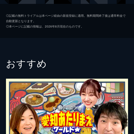
する方法とは...。
48分
◎記載の無料トライアルは本ページ経由の新規登録に適用。無料期間終了後は通常料金で
自動更新となります。
#758 ひと呼んで○○！ついた異名で大ヒッ
◎本ページに記載の情報は、2026年8月現在のものです。
トの裏側
業界で噂の異名を持つ絶景やグルメ、キッチ
ンアイテムを覗き見する。関西で見られ
る“異名”絶景スポットは、日本のウユニ塩湖
&ナイアガラの滝!?さらに、ピーラー界の“ス
おすすめ
ティーブ・ジョブズ”がスタジオに...。
48分
#759 実は関西で食べられる北海道のうま
いもんの裏側
ネタが毎日北海道から空輸されているすし、
行列ラーメン、帯広名物・豚丼、スープカレ
ー、ソフトクリームに餃子まで、北海道に行
かずとも、関西で食べられる北海道のうまい
もんを紹介。ゲストは武田真治ほか。
48分
#760 なにわのベタなもの検定～くら寿司