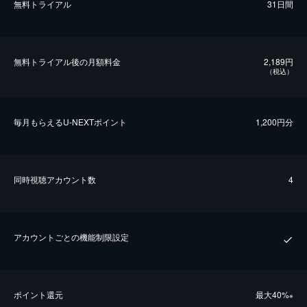
無料トライアル
31日間
無料トライアル後の⽉額料金
2,189円
（税込）
毎⽉もらえるU-NEXTポイント
1,200円分
同時視聴アカウント数
4
アカウントごとの機能制限設定
ポイント還元
最⼤40%
※