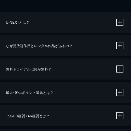
U-NEXTとは？
なぜ見放題作品とレンタル作品があるの？
無料トライアルは何が無料？
※
最大40%
ポイント還元とは？
※
※
作品によって必要なポイントが異なります。
フルHD画質 / 4K画質とは？