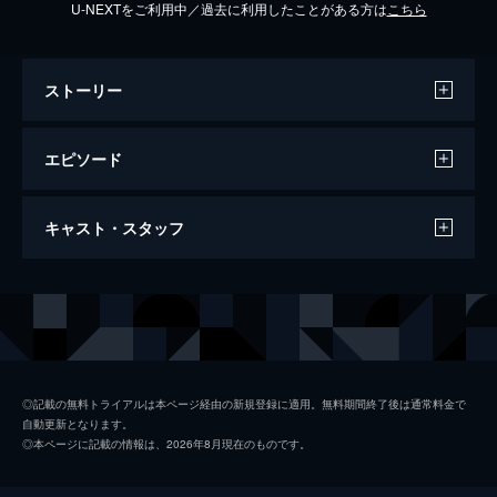
U-NEXTをご利用中／過去に利用したことがある方は
こちら
ストーリー
エピソード
第1話 私、キャバ嬢の味方ですから！
キャスト・スタッフ
「六本木ゴージャス法律事務所」でやり手弁
護士として順風満帆な日々を送る美鈴凛花
（朝倉あき）。ある日、凛花の父で弁護士の
出演
美鈴凛花
朝倉あき
花太郎が失踪してしまったと、花太郎の弁護
牛島連司
武田航平
士事務所で働いている牛島から連絡が入る。
23分
山田蘭
山地まり
第2話 堕ちたキャバ嬢！卑劣な愛人契約
◎記載の無料トライアルは本ページ経由の新規登録に適用。無料期間終了後は通常料金で
自動更新となります。
「六本木ゴージャス法律事務所」をクビにな
坂元健児
◎本ページに記載の情報は、2026年8月現在のものです。
った凛花（朝倉あき）は、仕方なく、父・花
仁科貴
太郎の留守を預かり、歌舞伎町の「美鈴弁護