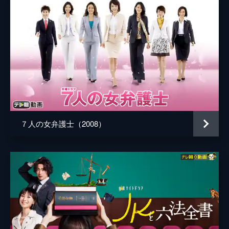
を受けていると、「美鈴弁護士事務所」事務
大原夕季
員の牛島から緊急の呼び出しが入る。駆けつ
けると、「六本木ゴージャス法律事務所」時
原作
松田康志
代の後輩弁護士・山田蘭が来ており…。
花小路ゆみ
23分
第6話 私、ホストの味方ですから！
凛花が「美鈴弁護士事務所」で暴漢に襲われ
た。凛花は歌舞伎町のホスト・萩原勇士がキ
ャバクラ嬢殺害の容疑で逮捕された事件で、
冤罪を立証するために動いており、「飯島が
７人の女弁護士（2008）
襲わせたに違いない」と疑いを強める。
23分
第7話 オンナの敵！結婚詐欺師の甘い罠
婚約者に二股を掛けられた揚げ句、捨てられ
たという河合紀香が「美鈴弁護士事務所」に
来訪。結婚を信じていた紀香は婚約者の定岡
に大金を貢いでいた。凛花は、紀香が貢いだ
お金を返してもらうため定岡に会うが…。
23分