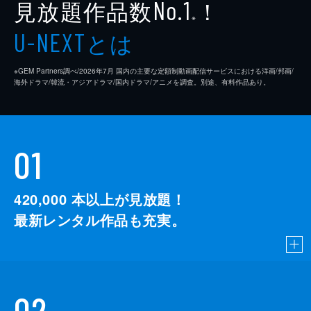
見放題作品数
！
No.1
司とも顔見知りだった。
※
23分
とは
U-NEXT
※GEM Partners調べ/2026年7⽉ 国内の主要な定額制動画配信サービスにおける洋画/邦画/
海外ドラマ/韓流・アジアドラマ/国内ドラマ/アニメを調査。別途、有料作品あり。
01
420,000
本以上が見放題！
最新レンタル作品も充実。
02