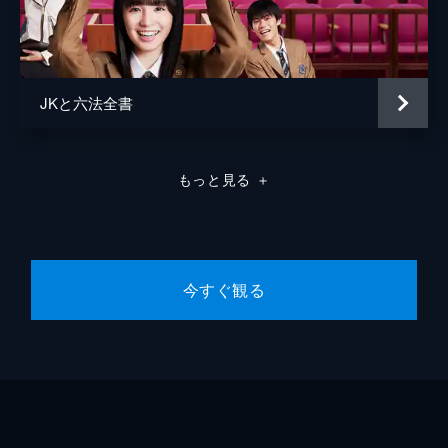
第8話 犯された風俗嬢！その一途な愛
ソープ嬢の藍沢栞が客にレイプされた。栞は
相手を告訴したいと凛花に訴えるが、デート
レイプに当たる可能性があり“合意のない性
行為”を立証するのは難しい。レイプ犯の芝
JKと六法全書
崎直人は区議会のドンを親に持つ男で…。
23分
第9話 元カレ検事と対決！ゆれるオンナ心
もっと見る
＋
当番弁護士として、元暴力団員・徳山庄司の
弁護を担当することになった凛花。徳山は先
輩の暴力団員と共に、芸能プロダクション社
長・亀田文吉への脅迫と傷害の容疑で逮捕さ
れた。しかし、徳山は容疑を否認する。
今すぐ観る
23分
第10話 外国人妻の悲痛な叫び！家族の絆
とは
しのぶがフィリピン人女性・宮田ジェーンを
連れて、「美鈴弁護士事務所」にやって来
る。ジェーンは元々、凛花の父・花太郎行き
つけのフィリピンパブで働いており、牛島連