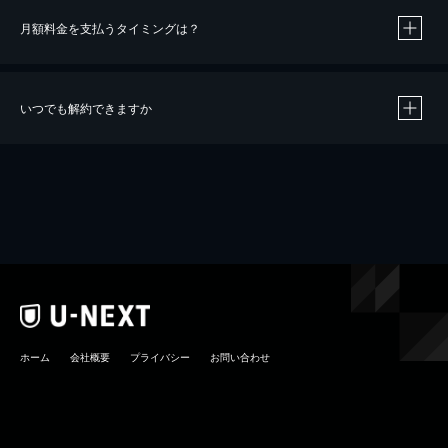
月額料金を支払うタイミングは？
※
40％ポイント還元の対象は、クレジットカード決済による作品の購入 / レンタルです。
※
iOSアプリのUコイン決済による作品の購入 / レンタルは、20％のポイント還元です。
※
還元の対象外となる決済方法や商品があります。くわしくは
こちら
をご確認ください。
いつでも解約できますか
こちら
ホーム
会社概要
プライバシー
お問い合わせ