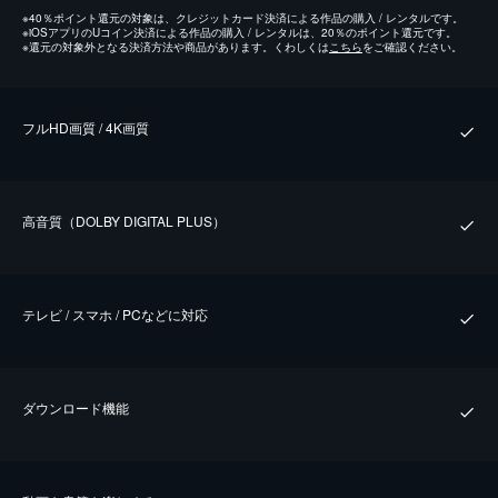
※
40％ポイント還元の対象は、クレジットカード決済による作品の購入 / レンタルです。
※
iOSアプリのUコイン決済による作品の購入 / レンタルは、20％のポイント還元です。
※
還元の対象外となる決済方法や商品があります。くわしくは
こちら
をご確認ください。
フルHD画質 / 4K画質
⾼⾳質（DOLBY DIGITAL PLUS）
テレビ / スマホ / PCなどに対応
ダウンロード機能