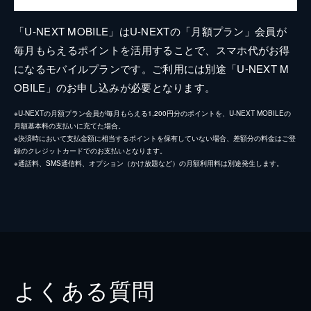
「U-NEXT MOBILE」はU-NEXTの「月額プラン」会員が
毎月もらえるポイントを活用することで、スマホ代がお得
になるモバイルプランです。ご利用には別途「U-NEXT M
OBILE」のお申し込みが必要となります。
※U-NEXTの月額プラン会員が毎月もらえる1,200円分のポイントを、U-NEXT MOBILEの
月額基本料の支払いに充てた場合。
※決済時において支払金額に相当するポイントを保有していない場合、差額分の料金はご登
録のクレジットカードでのお支払いとなります。
※通話料、SMS通信料、オプション（かけ放題など）の月額利用料は別途発生します。
よくある質問