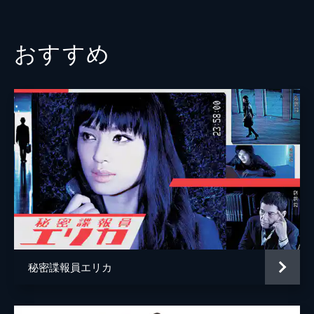
士事務所」で働くことに。 そんな彼女のも
西丸優子
とに、キャバ嬢の由梨が相談にやってくる。
23分
池田拓矢
おすすめ
第3話 セクハラの餌食となった元AV女優
外島孝一
凛花は「六本木ゴージャス法律事務所」で働
いていた時の後輩弁護士・山田蘭と再会。六
しのぶ
岡田浩暉
本木に戻りたい凛花は嫉妬を覚える。そんな
ある日「JMエンタープライズ」に勤める
美鈴花太郎
渡辺裕之
OL・沢井順子がセクハラ相談にやって来
監督
植田尚
る。
23分
中田博之
第4話 女性蔑視！セクハラ隠蔽企業の闇
凛花は「JMエンタープライズ」の社内に蔓
大内舞子
延るセクハラを証明することができなかっ
船谷純矢
た。OLの沢井順子は、会社を訴えようとし
たことで、過去に一度だけ出演したAV動画
脚本
守口悠介
を社内メールで拡散されてしまう。
秘密諜報員エリカ
23分
柴田泉
第5話 キャバ嬢殺害！犯人はホスト！？
村川康敏
凛花が行きつけのエステサロンでマッサージ