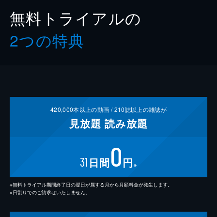
無料トライアルの
2つの特典
420,000
本以上の動画 /
210
誌以上の雑誌が
見放題
読み放題
0
31
日間
円
※
※無料トライアル期間終了日の翌日が属する月から月額料金が発生します。
※日割りでのご請求はいたしません。