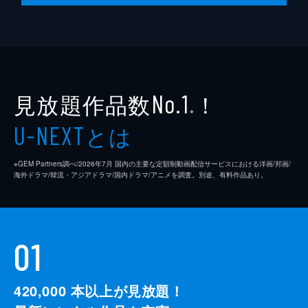
見放題作品数
！
No.1
※
とは
U-NEXT
※GEM Partners調べ/2026年7⽉ 国内の主要な定額制動画配信サービスにおける洋画/邦画/
海外ドラマ/韓流・アジアドラマ/国内ドラマ/アニメを調査。別途、有料作品あり。
01
420,000
本以上が見放題！