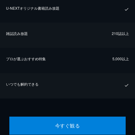
U-NEXTオリジナル書籍読み放題
雑誌読み放題
210誌以上
プロが選ぶおすすめ特集
5,000以上
いつでも解約できる
今すぐ観る