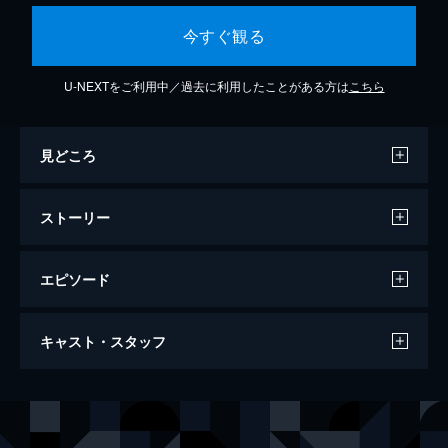
今すぐ観る
U-NEXTをご利用中／過去に利用したことがある方は
こちら
見どころ
ストーリー
エピソード
息子の部屋
キャスト・スタッフ
100分
出演
ジョバンニ
ナンニ・モレッティ
パオラ
ラウラ・モランテ