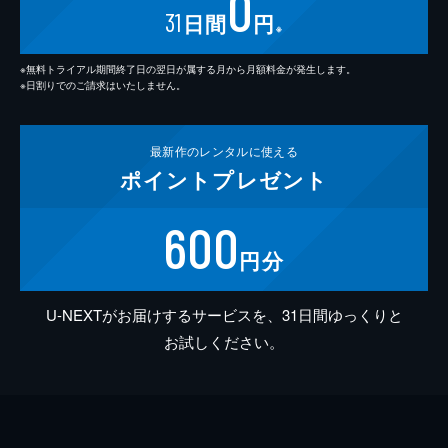
0
31
日間
円
※
※無料トライアル期間終了日の翌日が属する月から月額料金が発生します。
※日割りでのご請求はいたしません。
最新作の
レンタルに使える
ポイント
プレゼント
600
円分
U-NEXTがお届けするサービスを、31日間ゆっくりと
お試しください。