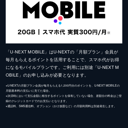
「U-NEXT MOBILE」はU-NEXTの「月額プラン」会員が
毎月もらえるポイントを活用することで、スマホ代がお得
になるモバイルプランです。ご利用には別途「U-NEXT M
OBILE」のお申し込みが必要となります。
※U-NEXTの月額プラン会員が毎月もらえる1,200円分のポイントを、U-NEXT MOBILEの
月額基本料の支払いに充てた場合。
※決済時において支払金額に相当するポイントを保有していない場合、差額分の料金はご登
録のクレジットカードでのお支払いとなります。
※通話料、SMS通信料、オプション（かけ放題など）の月額利用料は別途発生します。