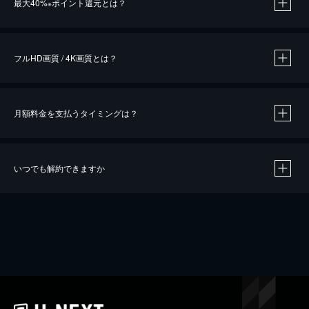
最大40%
ポイント還元とは？
※
※
作品によって必要なポイントが異なります。
フルHD画質 / 4K画質とは？
月額料金を支払うタイミングは？
※
40％ポイント還元の対象は、クレジットカード決済による作品の購入 / レンタルです。
※
iOSアプリのUコイン決済による作品の購入 / レンタルは、20％のポイント還元です。
※
還元の対象外となる決済方法や商品があります。くわしくは
こちら
をご確認ください。
いつでも解約できますか
こちら