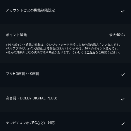
アカウントごとの機能制限設定
ポイント還元
最⼤40%
※
※
40％ポイント還元の対象は、クレジットカード決済による作品の購入 / レンタルです。
※
iOSアプリのUコイン決済による作品の購入 / レンタルは、20％のポイント還元です。
※
還元の対象外となる決済方法や商品があります。くわしくは
こちら
をご確認ください。
フルHD画質 / 4K画質
⾼⾳質（DOLBY DIGITAL PLUS）
テレビ / スマホ / PCなどに対応