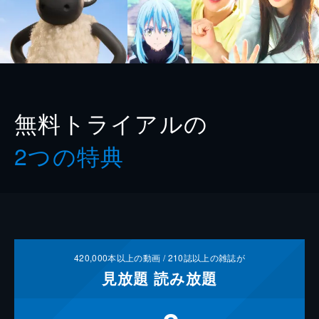
無料トライアルの
2つの特典
420,000
本以上の動画 /
210
誌以上の雑誌が
見放題
読み放題