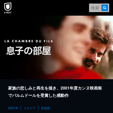
本文へスキップ
家族の悲しみと再生を描き、2001年度カンヌ映画祭
でパルムドールを受賞した感動作
2001年
イタリア
見放題