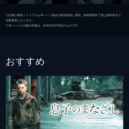
イレーネ
ジャスミン・トリンカ
◎記載の無料トライアルは本ページ経由の新規登録に適用。無料期間終了後は通常料金で
自動更新となります。
アンドレア
ジュゼッペ・サンフェリーチェ
◎本ページに記載の情報は、2026年8月現在のものです。
オスカー
シルヴィオ・オルランド
ラファエラ
クラウディア・デラ・セタ
トマゾ
ステファノ・アコルシ
おすすめ
アリアンナ
ソフィア・ヴィジリア
監督
ナンニ・モレッティ
脚本
ハイドラン・シュリーフ
音楽
ニコラ・ピオヴァーニ
製作
アンジェロ・バルバガッロ