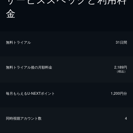
金
無料トライアル
31日間
無料トライアル後の⽉額料金
2,189円
（税込）
毎⽉もらえるU-NEXTポイント
1,200円分
同時視聴アカウント数
4