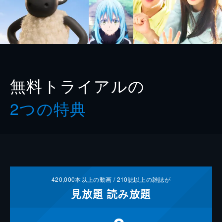
無料トライアルの
2つの特典
420,000
本以上の動画 /
210
誌以上の雑誌が
見放題
読み放題