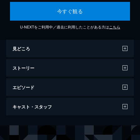
今すぐ観る
U-NEXTをご利用中／過去に利用したことがある方は
こちら
見どころ
ストーリー
エピソード
「めがだん」
キャスト・スタッフ
107分
出演
黒羽麻璃央
有澤樟太郎