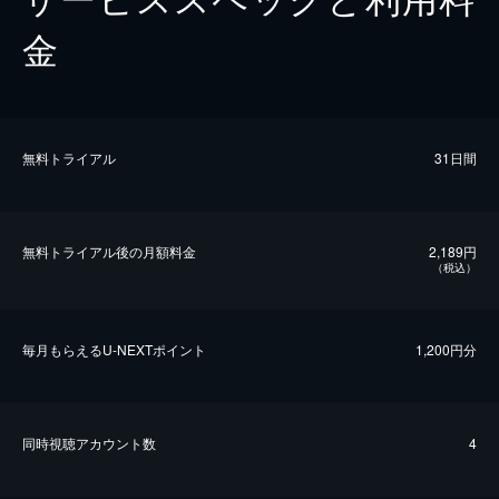
金
無料トライアル
31日間
無料トライアル後の⽉額料金
2,189円
（税込）
毎⽉もらえるU-NEXTポイント
1,200円分
同時視聴アカウント数
4