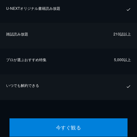
U-NEXTオリジナル書籍読み放題
雑誌読み放題
210誌以上
プロが選ぶおすすめ特集
5,000以上
いつでも解約できる
今すぐ観る