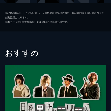
和田雅成
◎記載の無料トライアルは本ページ経由の新規登録に適用。無料期間終了後は通常料金で
自動更新となります。
玉城裕規
◎本ページに記載の情報は、2026年8月現在のものです。
監督
川尻恵太
脚本
川尻恵太
おすすめ