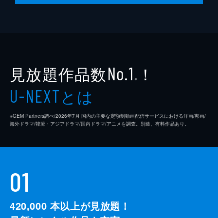
見放題作品数
！
No.1
※
とは
U-NEXT
※GEM Partners調べ/2026年7⽉ 国内の主要な定額制動画配信サービスにおける洋画/邦画/
海外ドラマ/韓流・アジアドラマ/国内ドラマ/アニメを調査。別途、有料作品あり。
01
420,000
本以上が見放題！