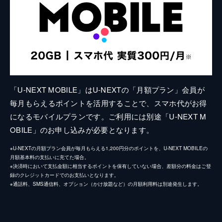
「U-NEXT MOBILE」はU-NEXTの「月額プラン」会員が
毎月もらえるポイントを活用することで、スマホ代がお得
になるモバイルプランです。ご利用には別途「U-NEXT M
OBILE」のお申し込みが必要となります。
※U-NEXTの月額プラン会員が毎月もらえる1,200円分のポイントを、U-NEXT MOBILEの
月額基本料の支払いに充てた場合。
※決済時において支払金額に相当するポイントを保有していない場合、差額分の料金はご登
録のクレジットカードでのお支払いとなります。
※通話料、SMS通信料、オプション（かけ放題など）の月額利用料は別途発生します。