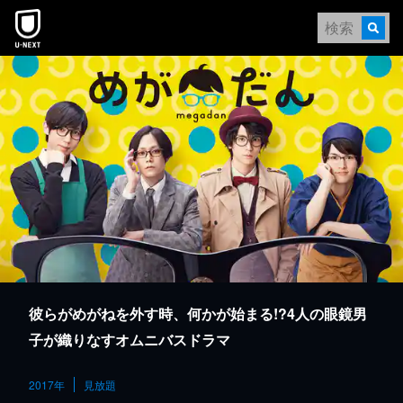
本文へスキップ
彼らがめがねを外す時、何かが始まる!?4人の眼鏡男
子が織りなすオムニバスドラマ
2017年
見放題