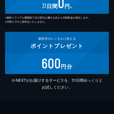
0
31
日間
円
※
※無料トライアル期間終了日の翌日が属する月から月額料金が発生します。
※日割りでのご請求はいたしません。
最新作の
レンタルに使える
ポイント
プレゼント
600
円分
U-NEXTがお届けするサービスを、31日間ゆっくりと
お試しください。