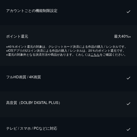
アカウントごとの機能制限設定
ポイント還元
最⼤40%
※
※
40％ポイント還元の対象は、クレジットカード決済による作品の購入 / レンタルです。
※
iOSアプリのUコイン決済による作品の購入 / レンタルは、20％のポイント還元です。
※
還元の対象外となる決済方法や商品があります。くわしくは
こちら
をご確認ください。
フルHD画質 / 4K画質
⾼⾳質（DOLBY DIGITAL PLUS）
テレビ / スマホ / PCなどに対応