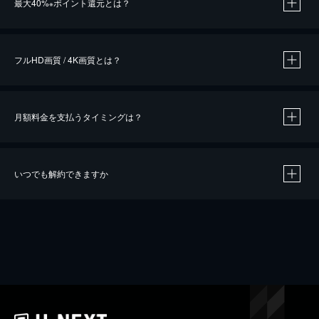
最大40%
ポイント還元とは？
※
※
作品によって必要なポイントが異なります。
フルHD画質 / 4K画質とは？
月額料金を支払うタイミングは？
※
40％ポイント還元の対象は、クレジットカード決済による作品の購入 / レンタルです。
※
iOSアプリのUコイン決済による作品の購入 / レンタルは、20％のポイント還元です。
※
還元の対象外となる決済方法や商品があります。くわしくは
こちら
をご確認ください。
いつでも解約できますか
こちら