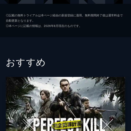
ギデオン・アドロン
◎記載の無料トライアルは本ページ経由の新規登録に適用。無料期間終了後は通常料金で
自動更新となります。
クリスチャン・カマルゴ
◎本ページに記載の情報は、2026年8月現在のものです。
ルル・アンタリクサ
アシュリー・ベル
監督
エル・キャラハン
おすすめ
脚本
エル・キャラハン
音楽
ブリッツ//ベルリン
製作
モーリス・ファディダ
エリック・Ｂ・フライシュマン