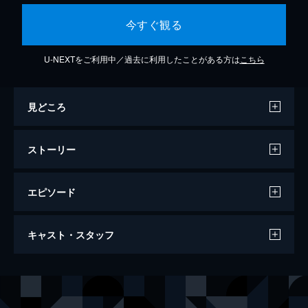
今すぐ観る
U-NEXTをご利用中／過去に利用したことがある方は
こちら
見どころ
ストーリー
エピソード
ザ・パージ 魔法少女狩り
キャスト・スタッフ
97分
出演
エリザベス・ミッチェル
アビゲイル・コーウェン