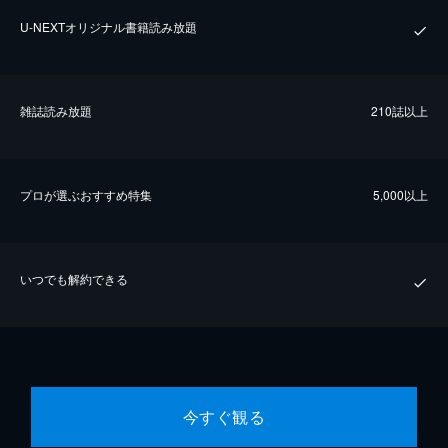
U-NEXTオリジナル書籍読み放題
雑誌読み放題
210誌以上
プロが選ぶおすすめ特集
5,000以上
いつでも解約できる
今すぐ観る