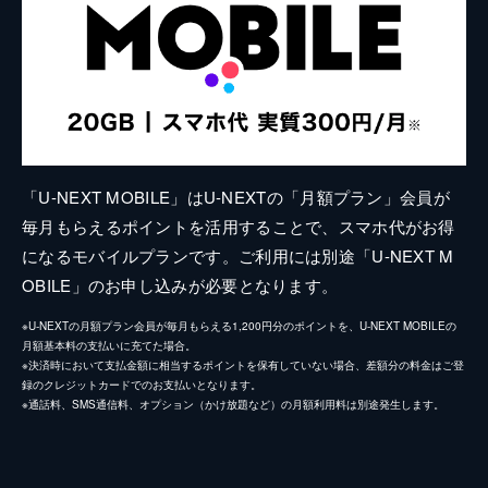
「U-NEXT MOBILE」はU-NEXTの「月額プラン」会員が
毎月もらえるポイントを活用することで、スマホ代がお得
になるモバイルプランです。ご利用には別途「U-NEXT M
OBILE」のお申し込みが必要となります。
※U-NEXTの月額プラン会員が毎月もらえる1,200円分のポイントを、U-NEXT MOBILEの
月額基本料の支払いに充てた場合。
※決済時において支払金額に相当するポイントを保有していない場合、差額分の料金はご登
録のクレジットカードでのお支払いとなります。
※通話料、SMS通信料、オプション（かけ放題など）の月額利用料は別途発生します。