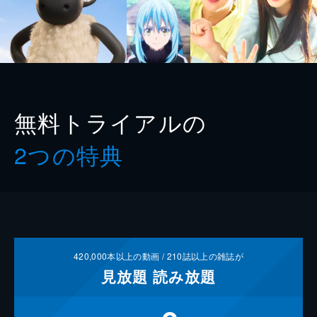
無料トライアルの
2つの特典
420,000
本以上の動画 /
210
誌以上の雑誌が
見放題
読み放題