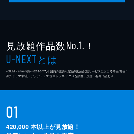
見放題作品数
！
No.1
※
とは
U-NEXT
※GEM Partners調べ/2026年7⽉ 国内の主要な定額制動画配信サービスにおける洋画/邦画/
海外ドラマ/韓流・アジアドラマ/国内ドラマ/アニメを調査。別途、有料作品あり。
01
420,000
本以上が見放題！