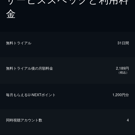
金
無料トライアル
31日間
無料トライアル後の⽉額料金
2,189円
（税込）
毎⽉もらえるU-NEXTポイント
1,200円分
同時視聴アカウント数
4