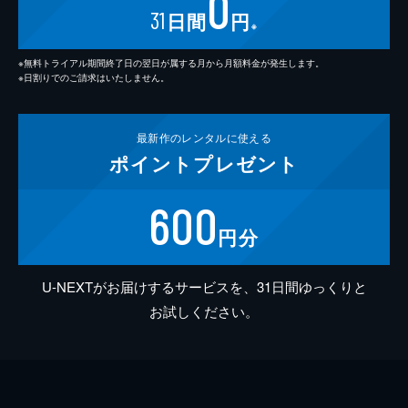
0
31
日間
円
※
※無料トライアル期間終了日の翌日が属する月から月額料金が発生します。
※日割りでのご請求はいたしません。
最新作の
レンタルに使える
ポイント
プレゼント
600
円分
U-NEXTがお届けするサービスを、31日間ゆっくりと
お試しください。