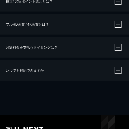
最大40%
ポイント還元とは？
※
※
作品によって必要なポイントが異なります。
フルHD画質 / 4K画質とは？
月額料金を支払うタイミングは？
※
40％ポイント還元の対象は、クレジットカード決済による作品の購入 / レンタルです。
※
iOSアプリのUコイン決済による作品の購入 / レンタルは、20％のポイント還元です。
※
還元の対象外となる決済方法や商品があります。くわしくは
こちら
をご確認ください。
いつでも解約できますか
こちら