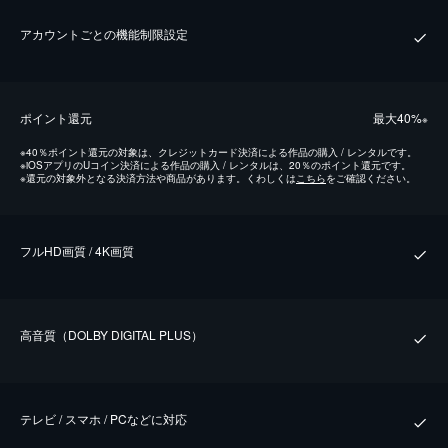
アカウントごとの機能制限設定
ポイント還元
最⼤40%
※
※
40％ポイント還元の対象は、クレジットカード決済による作品の購入 / レンタルです。
※
iOSアプリのUコイン決済による作品の購入 / レンタルは、20％のポイント還元です。
※
還元の対象外となる決済方法や商品があります。くわしくは
こちら
をご確認ください。
フルHD画質 / 4K画質
⾼⾳質（DOLBY DIGITAL PLUS）
テレビ / スマホ / PCなどに対応