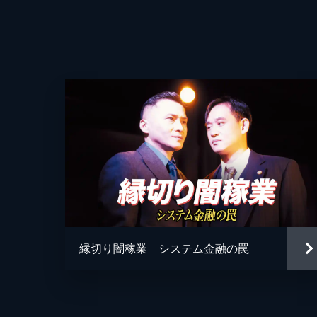
音楽
縁切り闇稼業 システム金融の罠