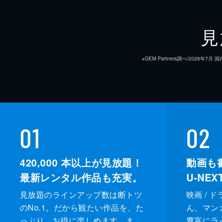
見
※GEM Partners調べ/20
01
02
420,000
本以上が見放題！
動画も
最新レンタル作品も充実。
U-NE
見放題のラインアップ数は断トツ
映画 / 
のNo.1。だから観たい作品を、た
ん、マンガ 
っぷり、お得に楽しめます。ま
豊富にラ