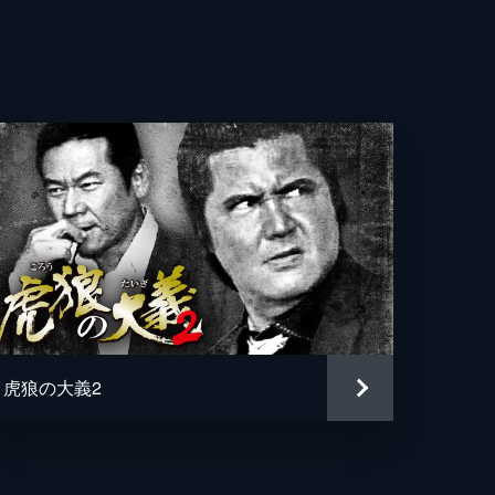
虎狼の大義2