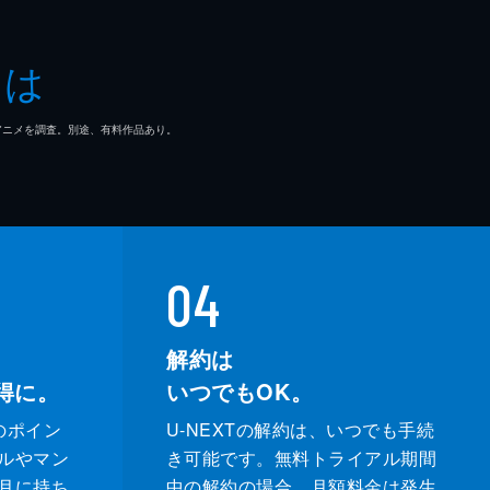
とは
マ/アニメを調査。別途、有料作品あり。
04
解約は
得に。
いつでもOK。
のポイン
U-NEXTの解約は、いつでも手続
ルやマン
き可能です。無料トライアル期間
月に持ち
中の解約の場合、月額料金は発生