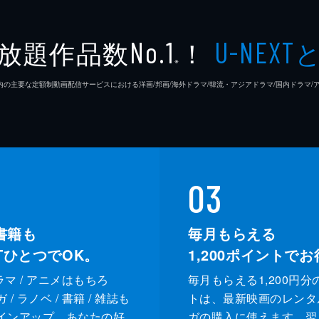
放題作品数
！
No.1
U-NEXT
※
26年7⽉ 国内の主要な定額制動画配信サービスにおける洋画/邦画/海外ドラマ/韓流・アジアドラマ/国内ドラ
03
書籍も
毎月もらえる
XTひとつでOK。
1,200
ポイントでお
ドラマ / アニメはもちろ
毎月もらえる1,200円分
/ ラノベ / 書籍 / 雑誌も
トは、最新映画のレンタ
インアップ。あなたの好
ガの購入に使えます。翌