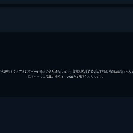
竹内力
山本譲二
載の無料トライアルは本ページ経由の新規登録に適用。無料期間終了後は通常料金で自動更新となり
◎本ページに記載の情報は、2026年8月現在のものです。
山本裕典
中野裕斗
宮坂武志
宮坂武志