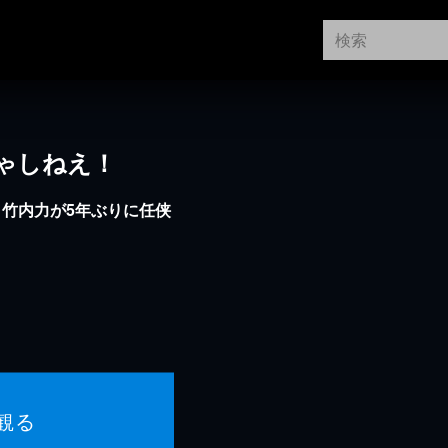
ゃしねえ！
竹内力が5年ぶりに任侠
観る