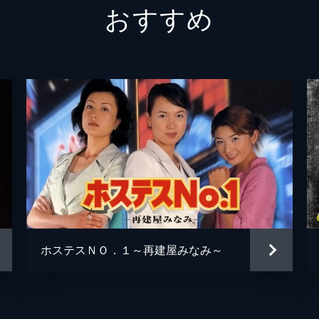
おすすめ
和泉剛
ホステスＮＯ．１～再建屋みなみ～