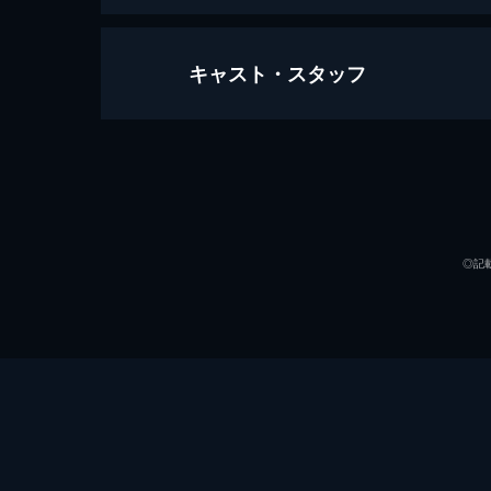
キャスト・スタッフ
仁義もクソもありゃしねえ！
77分
出演
◎記
監督
脚本