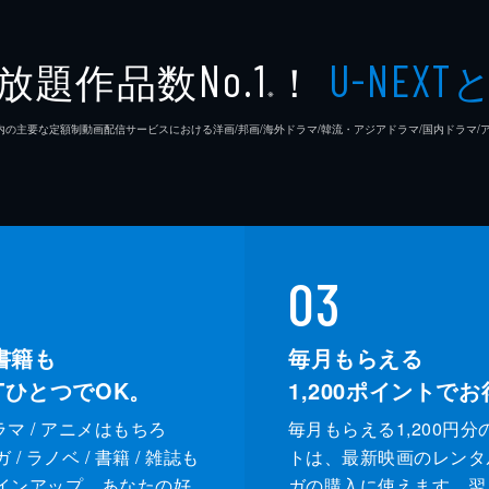
佐々木
放題作品数
！
No.1
U-NEXT
※
若林拓
26年7⽉ 国内の主要な定額制動画配信サービスにおける洋画/邦画/海外ドラマ/韓流・アジアドラマ/国内ドラ
宇野祥
佐藤玲
池田良
03
遊屋慎
書籍も
毎月もらえる
XTひとつでOK。
1,200
ポイントでお
阪本一
ドラマ / アニメはもちろ
毎月もらえる1,200円分
広田亮
/ ラノベ / 書籍 / 雑誌も
トは、最新映画のレンタ
インアップ。あなたの好
ガの購入に使えます。翌