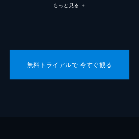
もっと見る
＋
八木ア
萩原み
福山翔
高橋周
無料トライアルで 今すぐ観る
萩原利
田村健
穂志も
片山友
小篠恵