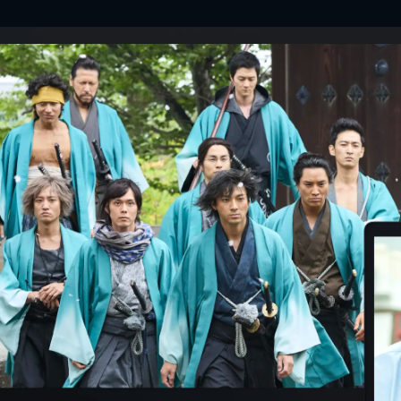
押井守
Awesom
PORI
佐藤寛
岡部た
土井裕
坂元裕
大友良