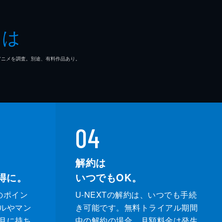
春香
とは
也
マ/アニメを調査。別途、有料作品あり。
平
04
太郎
解約は
得に。
いつでもOK。
樹
のポイン
U-NEXTの解約は、いつでも手続
平
ルやマン
き可能です。無料トライアル期間
月に持ち
中の解約の場合、月額料金は発生