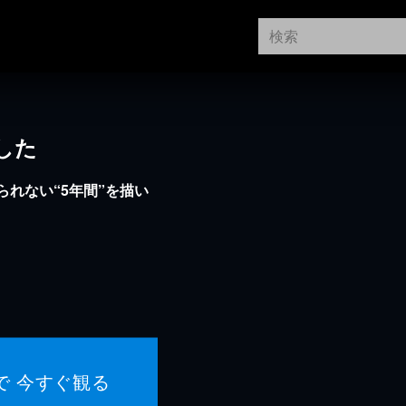
した
られない“5年間”を描い
で 今すぐ観る