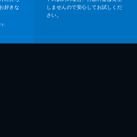
ロト
お好きな
しませんので安心してお試しくだ
さい。
吾
です。
浩
礼
子
乃介
紀
リサ