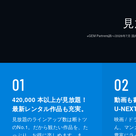
見
※GEM Partners調べ/20
01
02
420,000
本以上が見放題！
動画も
最新レンタル作品も充実。
U-NE
見放題のラインアップ数は断トツ
映画 / 
のNo.1。だから観たい作品を、た
ん、マンガ 
っぷり、お得に楽しめます。ま
豊富にラ