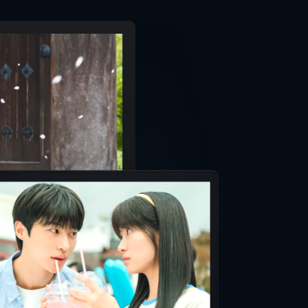
e City Club
N
太
かし
泰
二
英