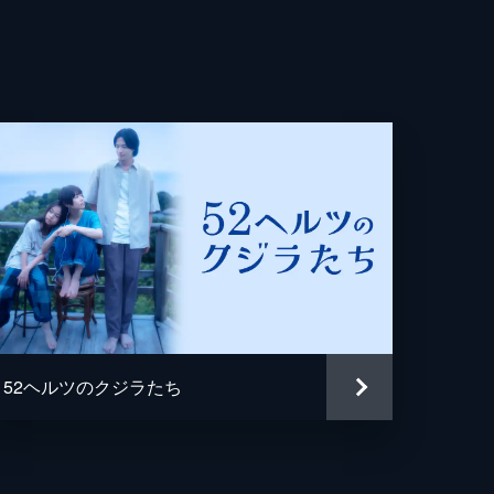
寿人
美
52ヘルツのクジラたち
音
伸