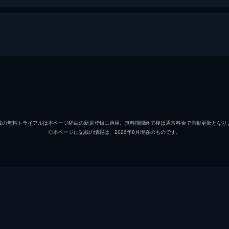
山音麦
菅田将
八谷絹
有村架
載の無料トライアルは本ページ経由の新規登録に適用。無料期間終了後は通常料金で自動更新となり
◎本ページに記載の情報は、2026年8月現在のものです。
羽田凜
清原果
水埜亘
細田佳
加持航平
オダギ
八谷早智子
戸田恵