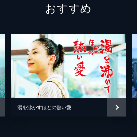
おすすめ
八谷芳明
岩松了
山音広太郎
小林薫
韓英恵
中崎敏
小久保
瀧内公
森優作
湯を沸かすほどの熱い愛
古川琴
篠原悠