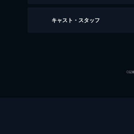
キャスト・スタッフ
花束みたいな恋をした
123分
出演
◎記