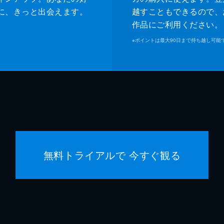
大下ヒ
に、きっと出会えます。
越すこともできるので、
作品にご利用ください。
水澤紳
※
ポイントは最大90日まで持ち越し可能
新名基
岡本智
影山祐
島村龍
無料トライアルで 今すぐ観る
安野澄
樫尾篤
浦浜ア