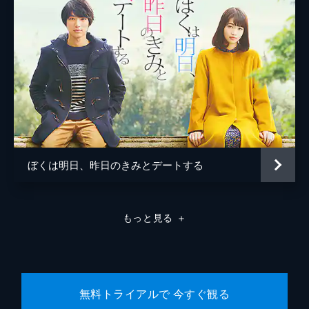
若林拓也
宇野祥平
佐藤玲
池田良
遊屋慎太郎
阪本一樹
ぼくは明日、昨日のきみとデートする
広田亮平
大下ヒロト
もっと見る
＋
水澤紳吾
新名基浩
岡本智礼
無料トライアルで 今すぐ観る
影山祐子