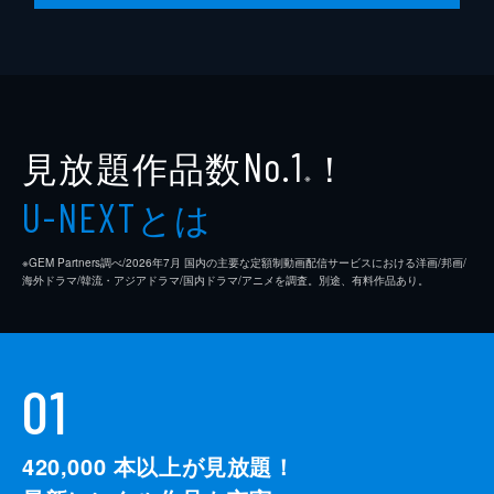
島村龍乃介
安野澄
樫尾篤紀
見放題作品数
！
浦浜アリサ
No.1
※
押井守
とは
U-NEXT
Awesome City Club
※GEM Partners調べ/2026年7⽉ 国内の主要な定額制動画配信サービスにおける洋画/邦画/
PORIN
海外ドラマ/韓流・アジアドラマ/国内ドラマ/アニメを調査。別途、有料作品あり。
佐藤寛太
岡部たかし
01
監督
土井裕泰
脚本
坂元裕二
420,000
本以上が見放題！
音楽
大友良英