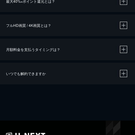
最大40%
ポイント還元とは？
※
※
作品によって必要なポイントが異なります。
フルHD画質 / 4K画質とは？
月額料金を支払うタイミングは？
※
40％ポイント還元の対象は、クレジットカード決済による作品の購入 / レンタルです。
※
iOSアプリのUコイン決済による作品の購入 / レンタルは、20％のポイント還元です。
※
還元の対象外となる決済方法や商品があります。くわしくは
こちら
をご確認ください。
いつでも解約できますか
こちら