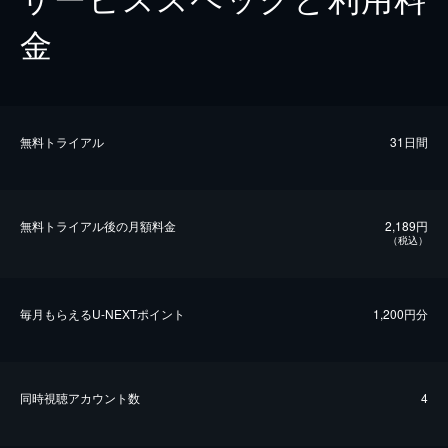
金
無料トライアル
31日間
無料トライアル後の⽉額料金
2,189円
（税込）
毎⽉もらえるU-NEXTポイント
1,200円分
同時視聴アカウント数
4