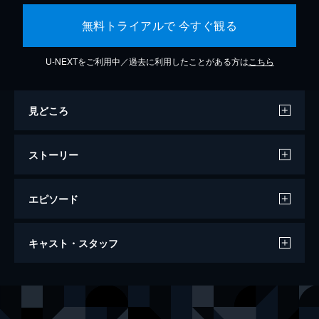
無料トライアルで 今すぐ観る
U-NEXTをご利用中／過去に利用したことがある方は
こちら
見どころ
ストーリー
エピソード
花束みたいな恋をした
キャスト・スタッフ
123分
出演
山音麦
菅田将暉
八谷絹
有村架純