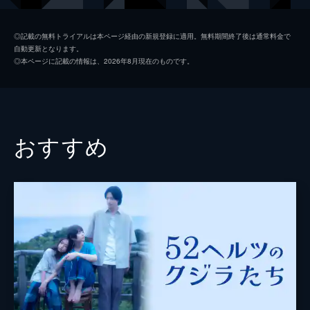
羽田凜
清原果耶
◎記載の無料トライアルは本ページ経由の新規登録に適用。無料期間終了後は通常料金で
自動更新となります。
水埜亘
細田佳央太
◎本ページに記載の情報は、2026年8月現在のものです。
加持航平
オダギリジョー
八谷早智子
戸田恵子
八谷芳明
岩松了
おすすめ
山音広太郎
小林薫
韓英恵
中崎敏
小久保寿人
瀧内公美
森優作