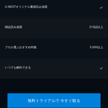
U-NEXTオリジナル書籍読み放題
雑誌読み放題
210誌以上
プロが選ぶおすすめ特集
5,000以上
いつでも解約できる
無料トライアルで 今すぐ観る