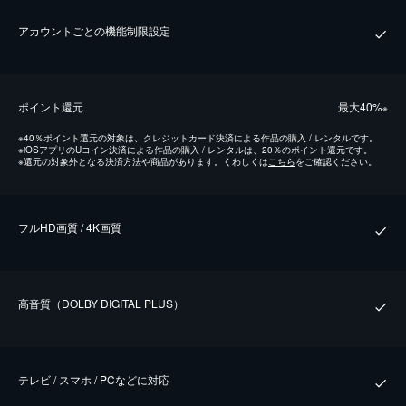
アカウントごとの機能制限設定
ポイント還元
最⼤40%
※
※
40％ポイント還元の対象は、クレジットカード決済による作品の購入 / レンタルです。
※
iOSアプリのUコイン決済による作品の購入 / レンタルは、20％のポイント還元です。
※
還元の対象外となる決済方法や商品があります。くわしくは
こちら
をご確認ください。
フルHD画質 / 4K画質
⾼⾳質（DOLBY DIGITAL PLUS）
テレビ / スマホ / PCなどに対応