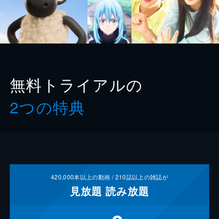
無料トライアルの
2つの特典
420,000
本以上の動画 /
210
誌以上の雑誌が
見放題
読み放題