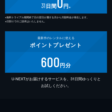
0
31
日間
円
※
※無料トライアル期間終了日の翌日が属する月から月額料金が発生します。
※日割りでのご請求はいたしません。
最新作の
レンタルに使える
ポイント
プレゼント
600
円分
U-NEXTがお届けするサービスを、31日間ゆっくりと
お試しください。