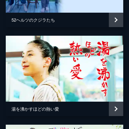
古川琴音
篠原悠伸
52ヘルツのクジラたち
八木アリサ
萩原みのり
福山翔大
高橋周平
萩原利久
田村健太郎
穂志もえか
片山友希
湯を沸かすほどの熱い愛
小篠恵奈
佐々木春香