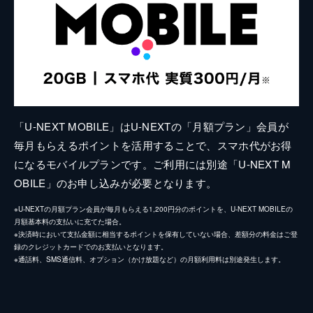
「U-NEXT MOBILE」はU-NEXTの「月額プラン」会員が
毎月もらえるポイントを活用することで、スマホ代がお得
になるモバイルプランです。ご利用には別途「U-NEXT M
OBILE」のお申し込みが必要となります。
※U-NEXTの月額プラン会員が毎月もらえる1,200円分のポイントを、U-NEXT MOBILEの
月額基本料の支払いに充てた場合。
※決済時において支払金額に相当するポイントを保有していない場合、差額分の料金はご登
録のクレジットカードでのお支払いとなります。
※通話料、SMS通信料、オプション（かけ放題など）の月額利用料は別途発生します。