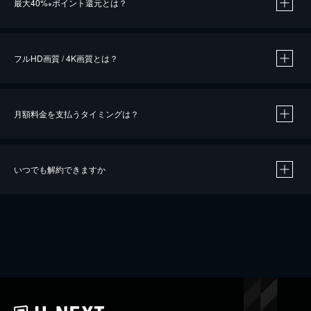
最大40%
ポイント還元とは？
※
※
作品によって必要なポイントが異なります。
フルHD画質 / 4K画質とは？
月額料金を支払うタイミングは？
※
40％ポイント還元の対象は、クレジットカード決済による作品の購入 / レンタルです。
※
iOSアプリのUコイン決済による作品の購入 / レンタルは、20％のポイント還元です。
※
還元の対象外となる決済方法や商品があります。くわしくは
こちら
をご確認ください。
いつでも解約できますか
こちら