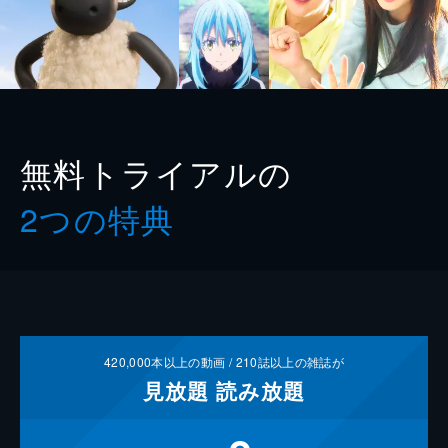
無料トライアルの
2つの特典
420,000
本以上の動画 /
210
誌以上の雑誌が
見放題
読み放題