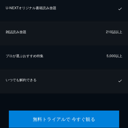
U-NEXTオリジナル書籍読み放題
雑誌読み放題
210誌以上
プロが選ぶおすすめ特集
5,000以上
いつでも解約できる
無料トライアルで 今すぐ観る