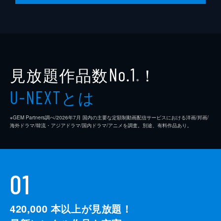
島村龍乃介
安野澄
樫尾篤紀
見放題作品数
！
浦浜アリサ
No.1
※
押井守
とは
U-NEXT
Awesome City Club
※GEM Partners調べ/2026年7⽉ 国内の主要な定額制動画配信サービスにおける洋画/邦画/
PORIN
海外ドラマ/韓流・アジアドラマ/国内ドラマ/アニメを調査。別途、有料作品あり。
佐藤寛太
岡部たかし
01
監督
土井裕泰
脚本
坂元裕二
420,000
本以上が見放題！
音楽
大友良英