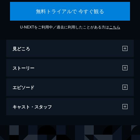
無料トライアルで 今すぐ観る
U-NEXTをご利用中／過去に利用したことがある方は
こちら
見どころ
ストーリー
エピソード
花束みたいな恋をした
キャスト・スタッフ
123分
出演
山音麦
菅田将暉
八谷絹
有村架純