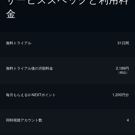
金
無料トライアル
31日間
無料トライアル後の⽉額料金
2,189円
（税込）
毎⽉もらえるU-NEXTポイント
1,200円分
同時視聴アカウント数
4