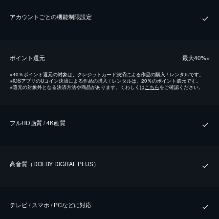
アカウントごとの機能制限設定
ポイント還元
最⼤40%
※
※
40％ポイント還元の対象は、クレジットカード決済による作品の購入 / レンタルです。
※
iOSアプリのUコイン決済による作品の購入 / レンタルは、20％のポイント還元です。
※
還元の対象外となる決済方法や商品があります。くわしくは
こちら
をご確認ください。
フルHD画質 / 4K画質
⾼⾳質（DOLBY DIGITAL PLUS）
テレビ / スマホ / PCなどに対応