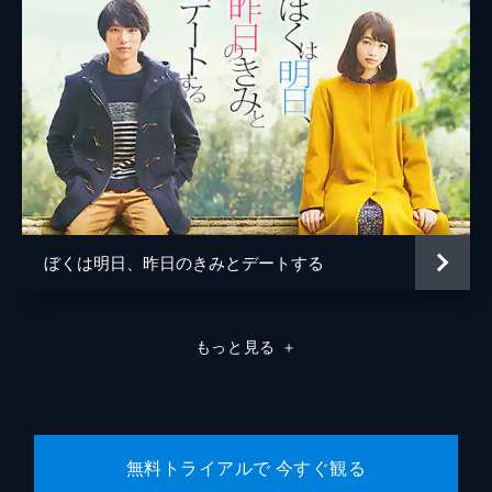
若林拓也
宇野祥平
佐藤玲
池田良
遊屋慎太郎
阪本一樹
ぼくは明日、昨日のきみとデートする
広田亮平
大下ヒロト
もっと見る
＋
水澤紳吾
新名基浩
岡本智礼
無料トライアルで 今すぐ観る
影山祐子