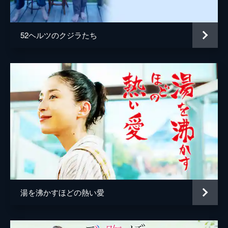
古川琴音
篠原悠伸
52ヘルツのクジラたち
八木アリサ
萩原みのり
福山翔大
高橋周平
萩原利久
田村健太郎
穂志もえか
片山友希
湯を沸かすほどの熱い愛
小篠恵奈
佐々木春香