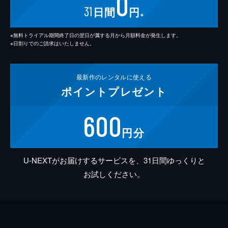
0
31
日間
円
※
※無料トライアル期間終了日の翌日が属する月から月額料金が発生します。
※日割りでのご請求はいたしません。
最新作の
レンタルに使える
ポイント
プレゼント
600
円分
U-NEXTがお届けするサービスを、31日間ゆっくりと
お試しください。