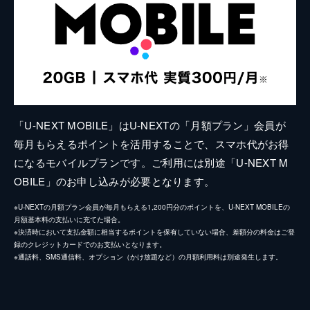
「U-NEXT MOBILE」はU-NEXTの「月額プラン」会員が
毎月もらえるポイントを活用することで、スマホ代がお得
になるモバイルプランです。ご利用には別途「U-NEXT M
OBILE」のお申し込みが必要となります。
※U-NEXTの月額プラン会員が毎月もらえる1,200円分のポイントを、U-NEXT MOBILEの
月額基本料の支払いに充てた場合。
※決済時において支払金額に相当するポイントを保有していない場合、差額分の料金はご登
録のクレジットカードでのお支払いとなります。
※通話料、SMS通信料、オプション（かけ放題など）の月額利用料は別途発生します。