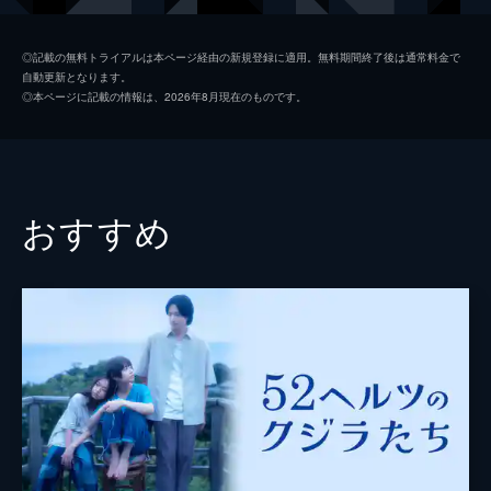
羽田凜
清原果耶
◎記載の無料トライアルは本ページ経由の新規登録に適用。無料期間終了後は通常料金で
自動更新となります。
水埜亘
細田佳央太
◎本ページに記載の情報は、2026年8月現在のものです。
加持航平
オダギリジョー
八谷早智子
戸田恵子
八谷芳明
岩松了
おすすめ
山音広太郎
小林薫
韓英恵
中崎敏
小久保寿人
瀧内公美
森優作