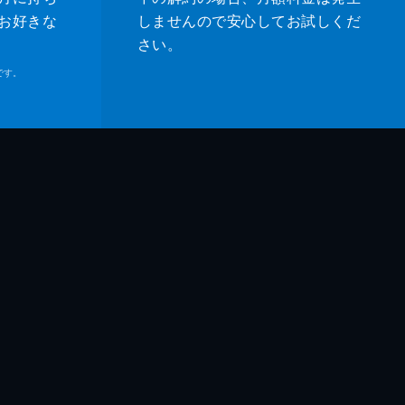
ロト
お好きな
しませんので安心してお試しくだ
さい。
吾
です。
浩
礼
子
乃介
紀
リサ