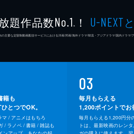
佐々木
放題作品数
！
No.1
U-NEXT
※
若林拓
26年7⽉ 国内の主要な定額制動画配信サービスにおける洋画/邦画/海外ドラマ/韓流・アジアドラマ/国内ドラ
宇野祥
佐藤玲
池田良
03
遊屋慎
書籍も
毎月もらえる
XTひとつでOK。
1,200
ポイントでお
阪本一
ドラマ / アニメはもちろ
毎月もらえる1,200円分
広田亮
/ ラノベ / 書籍 / 雑誌も
トは、最新映画のレンタ
インアップ。あなたの好
ガの購入に使えます。翌