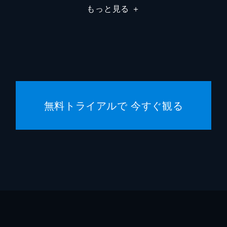
もっと見る
＋
八木ア
萩原み
福山翔
高橋周
無料トライアルで 今すぐ観る
萩原利
田村健
穂志も
片山友
小篠恵