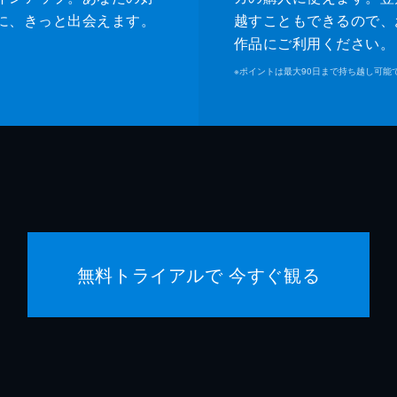
大下ヒ
に、きっと出会えます。
越すこともできるので、
作品にご利用ください。
水澤紳
※
ポイントは最大90日まで持ち越し可能
新名基
岡本智
影山祐
島村龍
無料トライアルで 今すぐ観る
安野澄
樫尾篤
浦浜ア