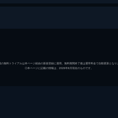
山音麦
菅田将
八谷絹
有村架
載の無料トライアルは本ページ経由の新規登録に適用。無料期間終了後は通常料金で自動更新となり
◎本ページに記載の情報は、2026年8月現在のものです。
羽田凜
清原果
水埜亘
細田佳
加持航平
オダギ
八谷早智子
戸田恵