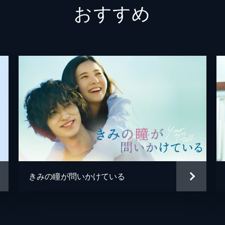
おすすめ
八谷芳明
岩松了
山音広太郎
小林薫
韓英恵
中崎敏
小久保
瀧内公
森優作
きみの瞳が問いかけている
古川琴
篠原悠