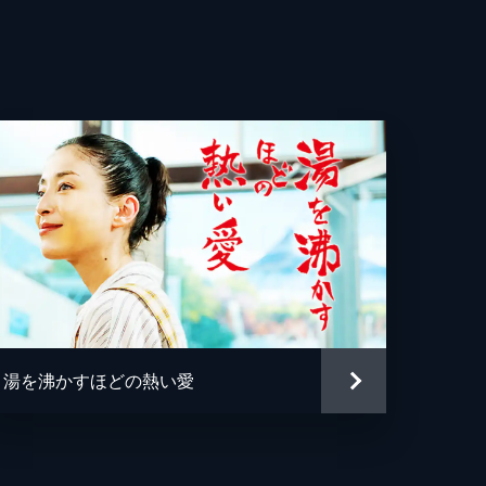
寿人
美
湯を沸かすほどの熱い愛
音
伸