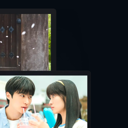
e City Club
N
太
かし
泰
二
英