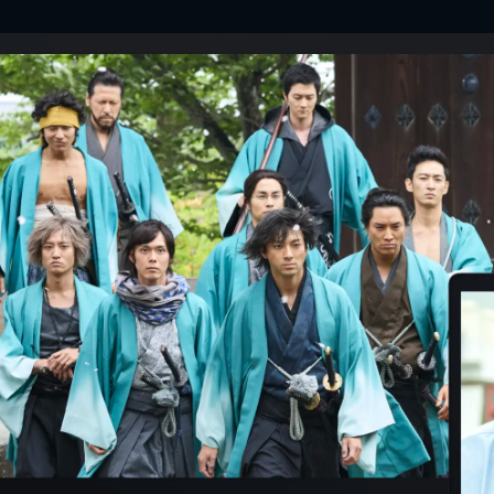
押井守
Awesom
PORI
佐藤寛
岡部た
土井裕
坂元裕
大友良