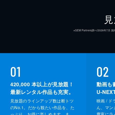
見
※GEM Partners調べ/20
01
02
420,000
本以上が見放題！
動画も
最新レンタル作品も充実。
U-NE
見放題のラインアップ数は断トツ
映画 / 
のNo.1。だから観たい作品を、た
ん、マンガ 
っぷり、お得に楽しめます。ま
豊富にラ