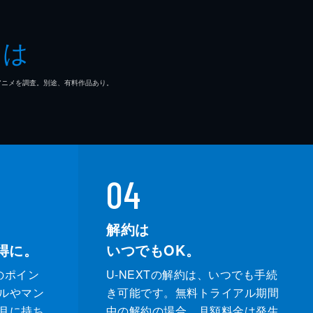
春香
とは
也
マ/アニメを調査。別途、有料作品あり。
平
04
太郎
解約は
得に。
いつでもOK。
樹
のポイン
U-NEXTの解約は、いつでも手続
平
ルやマン
き可能です。無料トライアル期間
月に持ち
中の解約の場合、月額料金は発生