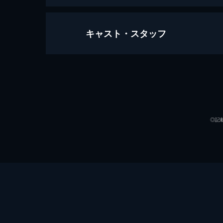
キャスト・スタッフ
花束みたいな恋をした
123分
出演
◎記