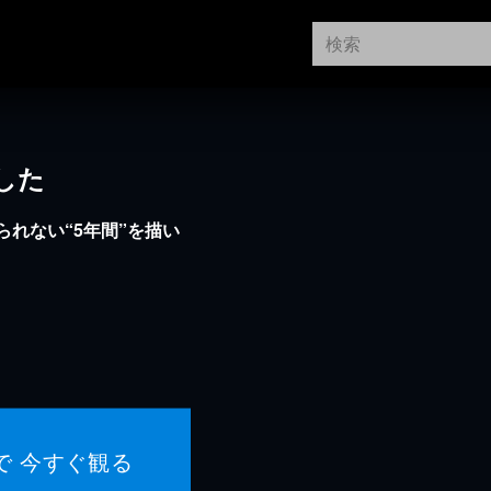
した
られない“5年間”を描い
で 今すぐ観る