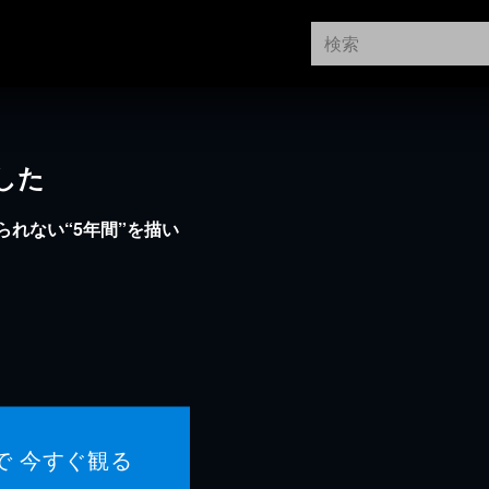
した
られない“5年間”を描い
で 今すぐ観る