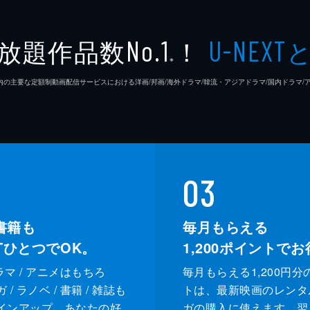
佐々木
放題作品数
！
No.1
U-NEXT
※
若林拓
26年7⽉ 国内の主要な定額制動画配信サービスにおける洋画/邦画/海外ドラマ/韓流・アジアドラマ/国内ドラ
宇野祥
佐藤玲
池田良
03
遊屋慎
書籍も
毎月もらえる
XTひとつでOK。
1,200
ポイントでお
阪本一
ドラマ / アニメはもちろ
毎月もらえる1,200円分
広田亮
/ ラノベ / 書籍 / 雑誌も
トは、最新映画のレンタ
インアップ。あなたの好
ガの購入に使えます。翌