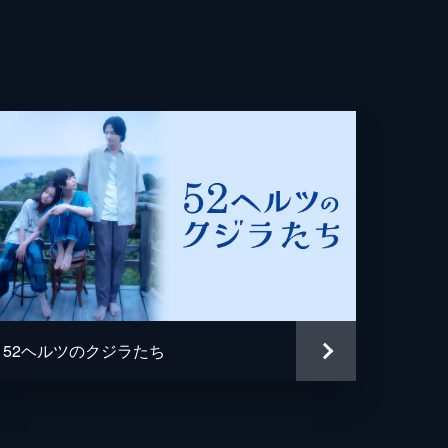
寿人
美
52ヘルツのクジラたち
音
伸