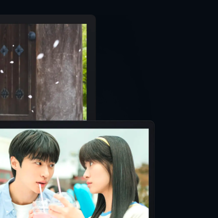
e City Club
N
太
かし
泰
二
英