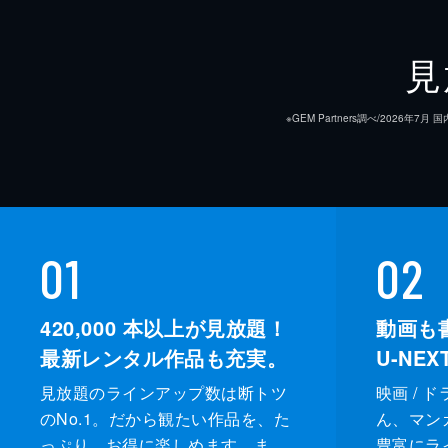
見
※GEM Partners調べ/20
01
02
420,000
本以上が見放題！
動画も
最新レンタル作品も充実。
U-NE
見放題のラインアップ数は断トツ
映画 / 
のNo.1。だから観たい作品を、た
ん、マンガ 
っぷり、お得に楽しめます。ま
豊富にラ