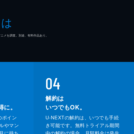
春香
とは
也
マ/アニメを調査。別途、有料作品あり。
平
04
太郎
解約は
得に。
いつでもOK。
樹
のポイン
U-NEXTの解約は、いつでも手続
平
ルやマン
き可能です。無料トライアル期間
月に持ち
中の解約の場合、月額料金は発生