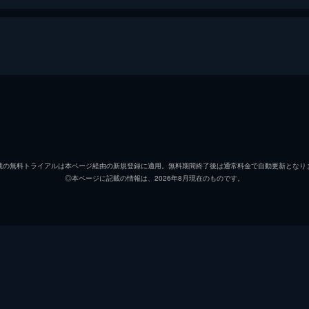
山音麦
菅田将
八谷絹
有村架
載の無料トライアルは本ページ経由の新規登録に適用。無料期間終了後は通常料金で自動更新となり
◎本ページに記載の情報は、2026年8月現在のものです。
羽田凜
清原果
水埜亘
細田佳
加持航平
オダギ
八谷早智子
戸田恵