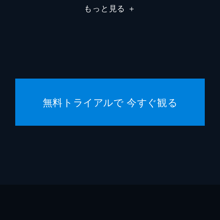
もっと見る
＋
八木ア
萩原み
福山翔
高橋周
無料トライアルで 今すぐ観る
萩原利
田村健
穂志も
片山友
小篠恵