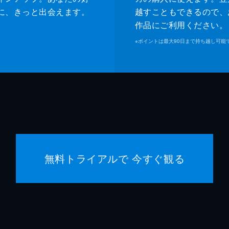
大下ヒ
に、きっと出会えます。
越すこともできるので、
作品にご利用ください。
水澤紳
※
ポイントは最大90日まで持ち越し可能
新名基
岡本智
影山祐
島村龍
無料トライアルで 今すぐ観る
安野澄
樫尾篤
浦浜ア