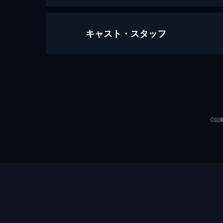
キャスト・スタッフ
花束みたいな恋をした
123分
出演
◎記