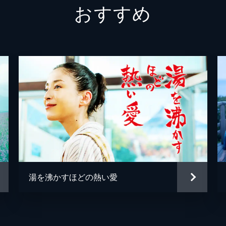
おすすめ
八谷芳明
岩松了
山音広太郎
小林薫
韓英恵
中崎敏
小久保
瀧内公
森優作
湯を沸かすほどの熱い愛
古川琴
篠原悠