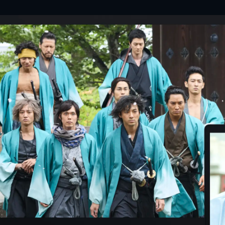
押井守
Awesom
PORI
佐藤寛
岡部た
土井裕
坂元裕
大友良