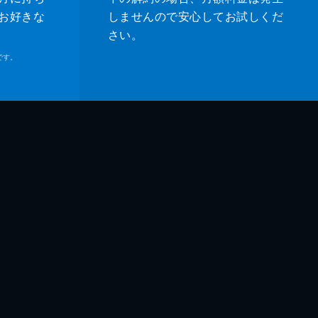
ロト
お好きな
しませんので安心してお試しくだ
さい。
吾
です。
浩
礼
子
乃介
紀
リサ