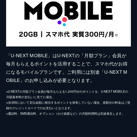
「U-NEXT MOBILE」はU-NEXTの「月額プラン」会員が
毎月もらえるポイントを活用することで、スマホ代がお得
になるモバイルプランです。ご利用には別途「U-NEXT M
OBILE」のお申し込みが必要となります。
※U-NEXTの月額プラン会員が毎月もらえる1,200円分のポイントを、U-NEXT MOBILEの
月額基本料の支払いに充てた場合。
※決済時において支払金額に相当するポイントを保有していない場合、差額分の料金はご登
録のクレジットカードでのお支払いとなります。
※通話料、SMS通信料、オプション（かけ放題など）の月額利用料は別途発生します。