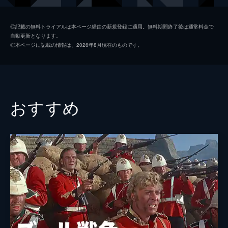
エドワード・Ｊ・スミス船長
ハリー・アンドリュース
◎記載の無料トライアルは本ページ経由の新規登録に適用。無料期間終了後は通常料金で
自動更新となります。
Ｊ・ブルース・イズメイ
イアン・ホルム
◎本ページに記載の情報は、2026年8月現在のものです。
リー・グッドウィン
スーザン・セント・ジェームズ
ローレンス・ビーズリー
デヴィッド・ワーナー
メイ・スローン
ヘレン・ミレン
おすすめ
モード・スロコーム
アンナ・クエイル
ヘンリー・ハリス
エド・ビショップ
マーティン・ギャラガー
ジェラルド・マクソーリー
ジェームズ・ファレル
ロバート・ピュー
ステビング
デヴィッド・バットレイ
ダン・マーヴィン
ジェリー・ハウザー