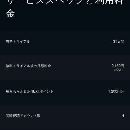
金
無料トライアル
31日間
無料トライアル後の⽉額料金
2,189円
（税込）
毎⽉もらえるU-NEXTポイント
1,200円分
同時視聴アカウント数
4