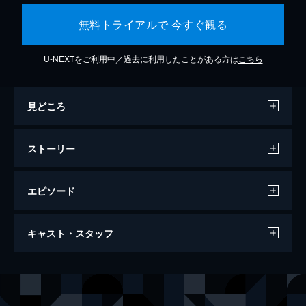
無料トライアルで 今すぐ観る
U-NEXTをご利用中／過去に利用したことがある方は
こちら
見どころ
ストーリー
エピソード
失われた航海
キャスト・スタッフ
103分
出演
ジョン・ジェイコブ・アスター
デヴィッド・ジャンセン
モリー・ブラウン
クロリス・リーチマン