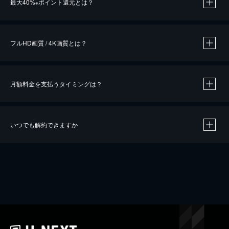
最大40%
ポイント還元とは？
※
※
作品によって必要なポイントが異なります。
フルHD画質 / 4K画質とは？
月額料金を支払うタイミングは？
※
40％ポイント還元の対象は、クレジットカード決済による作品の購入 / レンタルです。
※
iOSアプリのUコイン決済による作品の購入 / レンタルは、20％のポイント還元です。
※
還元の対象外となる決済方法や商品があります。くわしくは
こちら
をご確認ください。
いつでも解約できますか
こちら