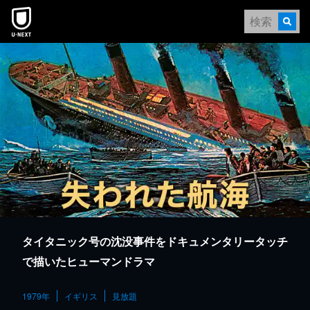
本文へスキップ
タイタニック号の沈没事件をドキュメンタリータッチ
で描いたヒューマンドラマ
1979年
イギリス
見放題