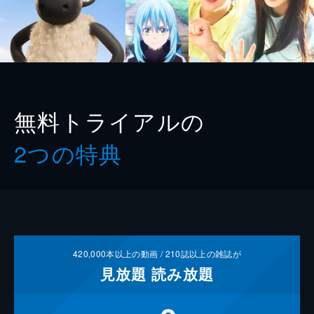
無料トライアルの
2つの特典
420,000
本以上の動画 /
210
誌以上の雑誌が
見放題
読み放題