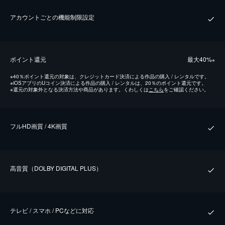
アカウントごとの機能制限設定
ポイント還元
最⼤40%
※
※
40％ポイント還元の対象は、クレジットカード決済による作品の購入 / レンタルです。
※
iOSアプリのUコイン決済による作品の購入 / レンタルは、20％のポイント還元です。
※
還元の対象外となる決済方法や商品があります。くわしくは
こちら
をご確認ください。
フルHD画質 / 4K画質
⾼⾳質（DOLBY DIGITAL PLUS）
テレビ / スマホ / PCなどに対応