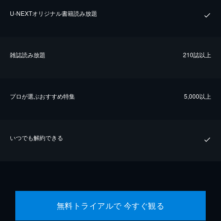
U-NEXTオリジナル書籍読み放題
雑誌読み放題
210誌以上
プロが選ぶおすすめ特集
5,000以上
いつでも解約できる
無料トライアルで 今すぐ観る