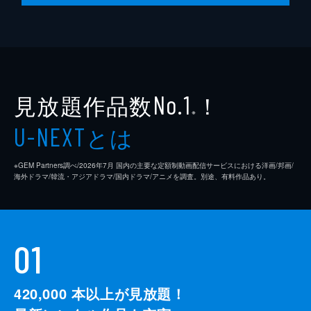
見放題作品数
！
No.1
※
とは
U-NEXT
※GEM Partners調べ/2026年7⽉ 国内の主要な定額制動画配信サービスにおける洋画/邦画/
海外ドラマ/韓流・アジアドラマ/国内ドラマ/アニメを調査。別途、有料作品あり。
01
420,000
本以上が見放題！