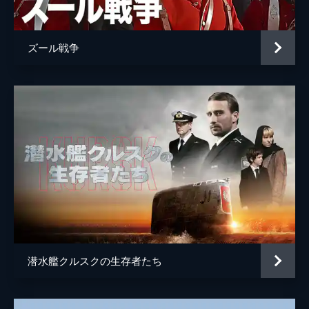
ベンジャミン・グッゲンハイム
ジョン・モファット
ジョン・ハート
オーブリー・モリス
ズール戦争
アイダ・ストラウス
ナンシー・ネヴィンソン
フレデリック・バレット
モーリス・ローヴ
トーマス・キング
ノーマン・ロシントン
トーマス・アンドリュース
ジェフリー・ホワイトヘッド
オラウス・アベルセス
ニック・ブリンブル
ジョセフ・Ｇ・ボックスホール
ウォーレン・クラーク
メアリー・マーヴィン
デボラ・フォレンダー
チャールズ・Ｈ・ライトーラー
マルコム・ストッダード
潜水艦クルスクの生存者たち
ヴァイオレット・ジェソップ
マッジ・ライアン
アーサー・ロストロン
フィリップ・ストーン