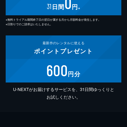
0
31
日間
円
※
※無料トライアル期間終了日の翌日が属する月から月額料金が発生します。
※日割りでのご請求はいたしません。
最新作の
レンタルに使える
ポイント
プレゼント
600
円分
U-NEXTがお届けするサービスを、31日間ゆっくりと
お試しください。