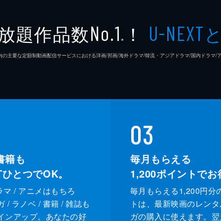
放題作品数
！
No.1
U-NEXT
※
26年7⽉ 国内の主要な定額制動画配信サービスにおける洋画/邦画/海外ドラマ/韓流・アジアドラマ/国内ドラ
03
書籍も
毎月もらえる
XTひとつでOK。
1,200
ポイントでお
ドラマ / アニメはもちろ
毎月もらえる1,200円分
/ ラノベ / 書籍 / 雑誌も
トは、最新映画のレンタ
インアップ。あなたの好
ガの購入に使えます。翌