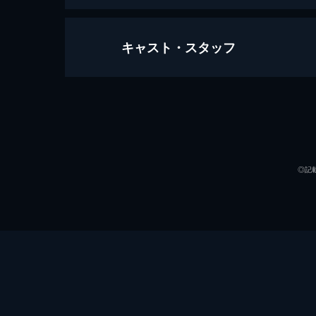
キャスト・スタッフ
若き日の次郎長 東海道のつむじ風
89分
出演
◎記