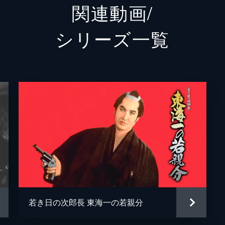
関連動画/
渥美清
シリーズ⼀覧
マキノ雅弘
小野竜之助
服部良一
若き日の次郎長 東海一の若親分