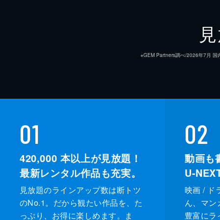
見
※GEM Partners調べ/20
01
02
420,000
本以上が見放題！
動画も
最新レンタル作品も充実。
U-NE
見放題のラインアップ数は断トツ
映画 / 
のNo.1。だから観たい作品を、た
ん、マンガ 
っぷり、お得に楽しめます。ま
豊富にラ