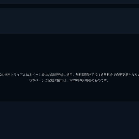
中村錦之助
丘さとみ
載の無料トライアルは本ページ経由の新規登録に適用。無料期間終了後は通常料金で自動更新となり
◎本ページに記載の情報は、2026年8月現在のものです。
星美智子
北沢典子
ジェリー藤尾
渡辺トモコ