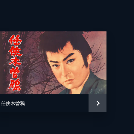
任侠木曽鴉