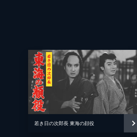
監督
脚本
音楽
若き日の次郎長 東海の顔役