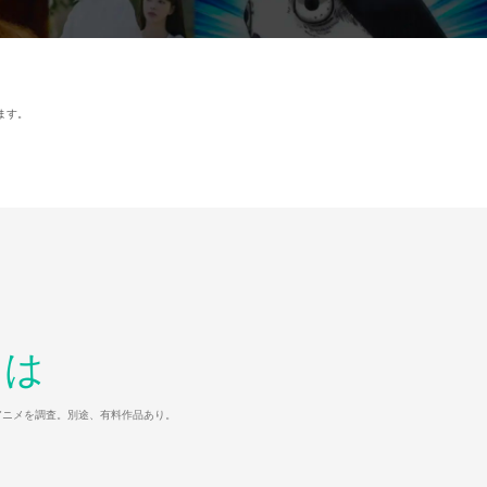
ます。
とは
マ/アニメを調査。別途、有料作品あり。