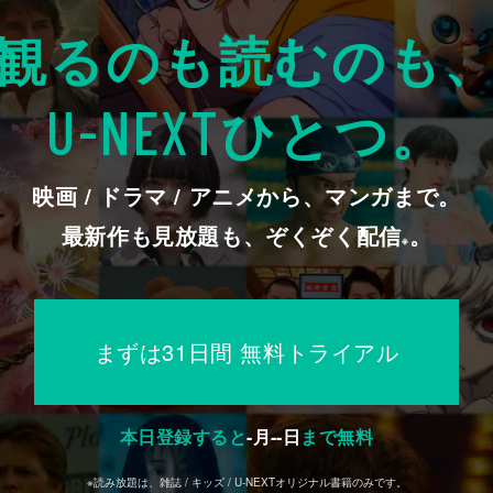
観るのも読むのも
ひとつ。
U-NEXT
映画 / ドラマ / アニメから、マンガまで。
最新作も見放題も、ぞくぞく配信
。
※
まずは31日間 無料トライアル
本日登録すると
-
月
--
日
まで無料
※読み放題は、雑誌 / キッズ / U-NEXTオリジナル書籍のみです。