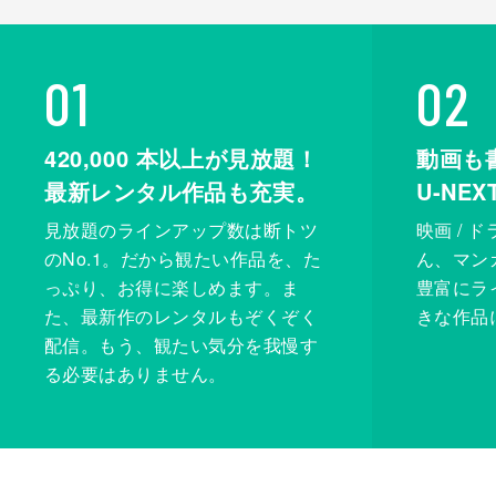
01
02
420,000
本以上が見放題！
動画も
最新レンタル作品も充実。
U-NE
見放題のラインアップ数は断トツ
映画 / 
のNo.1。だから観たい作品を、た
ん、マンガ 
っぷり、お得に楽しめます。ま
豊富にラ
た、最新作のレンタルもぞくぞく
きな作品
配信。もう、観たい気分を我慢す
る必要はありません。