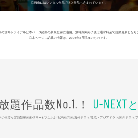
◎画像にはレンタル作品 / 購入作品も含まれています。
載の無料トライアルは本ページ経由の新規登録に適用。無料期間終了後は通常料金で自動更新となり
◎本ページに記載の情報は、2026年8月現在のものです。
放題作品数
！
No.1
U-NEXT
※
26年7⽉ 国内の主要な定額制動画配信サービスにおける洋画/邦画/海外ドラマ/韓流・アジアドラマ/国内ドラ