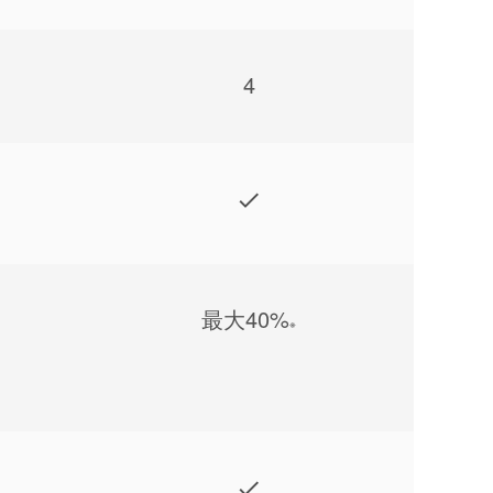
4
最⼤40%
※