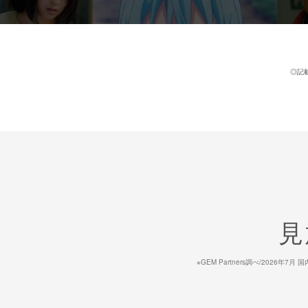
◎記
見
※GEM Partners調べ/20