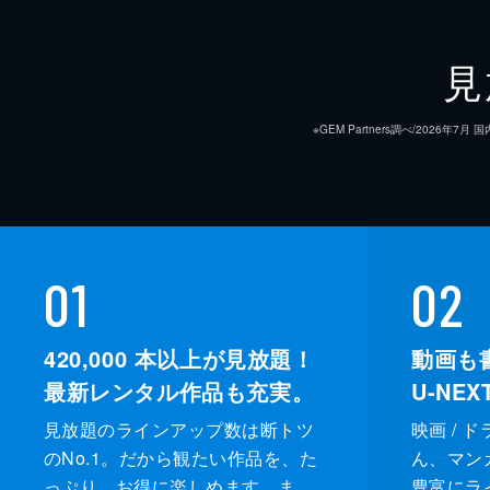
見
※GEM Partners調べ/20
01
02
420,000
本以上が見放題！
動画も
最新レンタル作品も充実。
U-NE
見放題のラインアップ数は断トツ
映画 / 
のNo.1。だから観たい作品を、た
ん、マンガ 
っぷり、お得に楽しめます。ま
豊富にラ