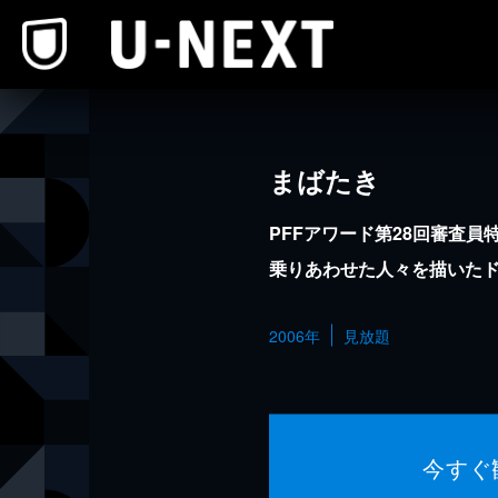
本文へスキップ
まばたき
PFFアワード第28回審査員
乗りあわせた人々を描いた
2006年
見放題
今すぐ