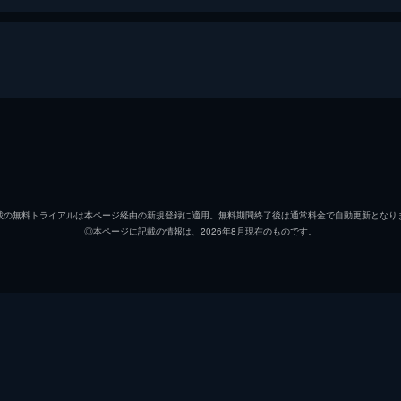
江連エミリ
守田比呂也
載の無料トライアルは本ページ経由の新規登録に適用。無料期間終了後は通常料金で自動更新となり
◎本ページに記載の情報は、2026年8月現在のものです。
大高力也
吉家明仁
岡部務
藤木義勝