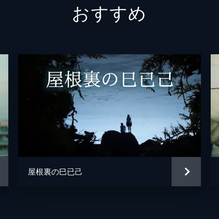
おすすめ
山口真璃亜
湯浅弘章
湯浅弘章
屋根裏の巳已己