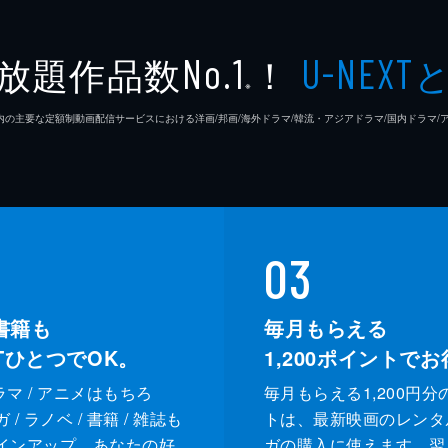
放題作品数
！
No.1
U-NEXT
※
26年7⽉ 国内の主要な定額制動画配信サービスにおける洋画/邦画/海外ドラマ/韓流・アジアドラマ/国内ドラ
03
書籍も
毎月もらえる
XTひとつでOK。
1,200
ポイントでお
ドラマ / アニメはもちろ
毎月もらえる1,200円分
/ ラノベ / 書籍 / 雑誌も
トは、最新映画のレンタ
インアップ。あなたの好
ガの購入に使えます。翌