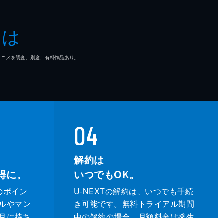
とは
マ/アニメを調査。別途、有料作品あり。
04
解約は
得に。
いつでもOK。
のポイン
U-NEXTの解約は、いつでも手続
ルやマン
き可能です。無料トライアル期間
月に持ち
中の解約の場合、月額料金は発生