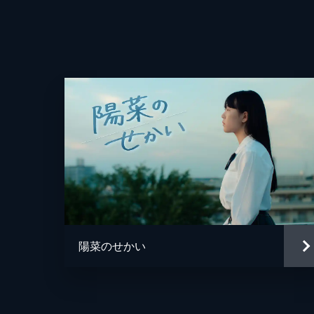
監督
脚本
陽菜のせかい