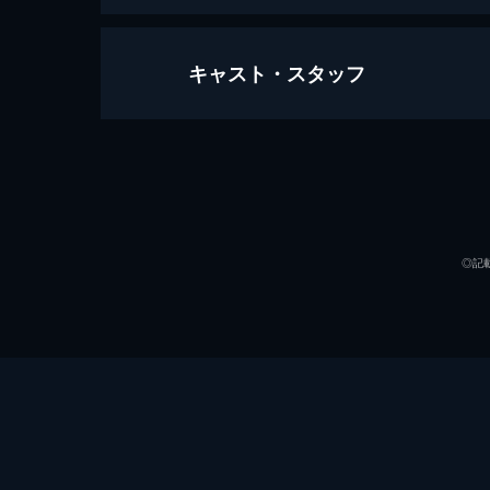
キャスト・スタッフ
まばたき
49分
出演
◎記