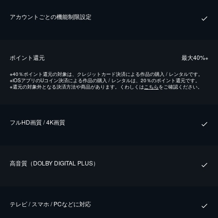
アカウントごとの機能制限設定
ポイント還元
最⼤40%
※
※
40％ポイント還元の対象は、クレジットカード決済による作品の購入 / レンタルです。
※
iOSアプリのUコイン決済による作品の購入 / レンタルは、20％のポイント還元です。
※
還元の対象外となる決済方法や商品があります。くわしくは
こちら
をご確認ください。
フルHD画質 / 4K画質
⾼⾳質（DOLBY DIGITAL PLUS）
テレビ / スマホ / PCなどに対応