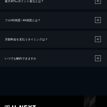
最大40%
ポイント還元とは？
※
※
作品によって必要なポイントが異なります。
フルHD画質 / 4K画質とは？
月額料金を支払うタイミングは？
※
40％ポイント還元の対象は、クレジットカード決済による作品の購入 / レンタルです。
※
iOSアプリのUコイン決済による作品の購入 / レンタルは、20％のポイント還元です。
※
還元の対象外となる決済方法や商品があります。くわしくは
こちら
をご確認ください。
いつでも解約できますか
こちら