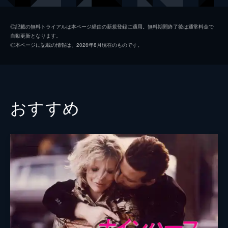
チェッキー・カリョ
◎記載の無料トライアルは本ページ経由の新規登録に適用。無料期間終了後は通常料金で
自動更新となります。
ララ・ウェンデル
◎本ページに記載の情報は、2026年8月現在のものです。
マルコ・ディ・ステファノ
ジャンヌ・ヴァレリー
監督
マウロ・ボロニーニ
おすすめ
脚本
セルジオ・バッツィーニ
原作
アルベルト・モラヴィア
音楽
エンニオ・モリコーネ
製作
ガリアーノ・ファソ