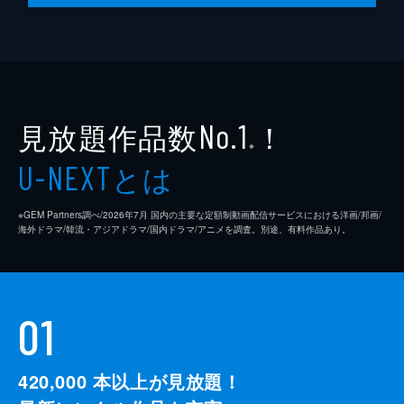
見放題作品数
！
No.1
※
とは
U-NEXT
※GEM Partners調べ/2026年7⽉ 国内の主要な定額制動画配信サービスにおける洋画/邦画/
海外ドラマ/韓流・アジアドラマ/国内ドラマ/アニメを調査。別途、有料作品あり。
01
420,000
本以上が見放題！