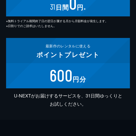
0
31
日間
円
※
※無料トライアル期間終了日の翌日が属する月から月額料金が発生します。
※日割りでのご請求はいたしません。
最新作の
レンタルに使える
ポイント
プレゼント
600
円分
U-NEXTがお届けするサービスを、31日間ゆっくりと
お試しください。