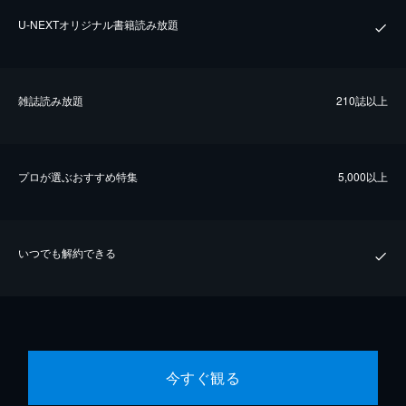
U-NEXTオリジナル書籍読み放題
雑誌読み放題
210誌以上
プロが選ぶおすすめ特集
5,000以上
いつでも解約できる
今すぐ観る