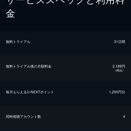
金
無料トライアル
31日間
無料トライアル後の⽉額料金
2,189円
（税込）
毎⽉もらえるU-NEXTポイント
1,200円分
同時視聴アカウント数
4