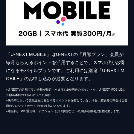
「U-NEXT MOBILE」はU-NEXTの「月額プラン」会員が
毎月もらえるポイントを活用することで、スマホ代がお得
になるモバイルプランです。ご利用には別途「U-NEXT M
OBILE」のお申し込みが必要となります。
※U-NEXTの月額プラン会員が毎月もらえる1,200円分のポイントを、U-NEXT MOBILEの
月額基本料の支払いに充てた場合。
※決済時において支払金額に相当するポイントを保有していない場合、差額分の料金はご登
録のクレジットカードでのお支払いとなります。
※通話料、SMS通信料、オプション（かけ放題など）の月額利用料は別途発生します。