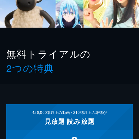
無料トライアルの
2つの特典
420,000
本以上の動画 /
210
誌以上の雑誌が
見放題
読み放題