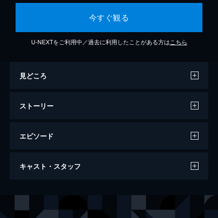
今すぐ観る
U-NEXTをご利用中／過去に利用したことがある方は
こちら
見どころ
ストーリー
エピソード
金曜日の別荘で
キャスト・スタッフ
95分
出演
ジュリアン・サンズ
ジョアンナ・パクラ