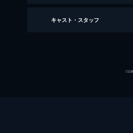
キャスト・スタッフ
クイーンズ・オブ・フィールド
95分
出演
◎記