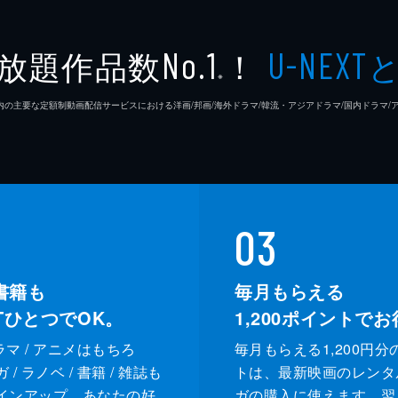
放題作品数
！
No.1
U-NEXT
※
26年7⽉ 国内の主要な定額制動画配信サービスにおける洋画/邦画/海外ドラマ/韓流・アジアドラマ/国内ドラ
03
書籍も
毎月もらえる
XTひとつでOK。
1,200
ポイントでお
ドラマ / アニメはもちろ
毎月もらえる1,200円分
/ ラノベ / 書籍 / 雑誌も
トは、最新映画のレンタ
インアップ。あなたの好
ガの購入に使えます。翌