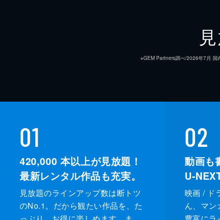
見
※GEM Partners調べ/20
01
02
420,000
本以上が見放題！
動画も
最新レンタル作品も充実。
U-NE
見放題のラインアップ数は断トツ
映画 / 
のNo.1。だから観たい作品を、た
ん、マンガ 
っぷり、お得に楽しめます。ま
豊富にラ