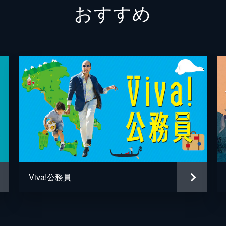
おすすめ
モハメ
モハメ
アラン
イブラ
ニコラ
ジャメ
Viva!公務員