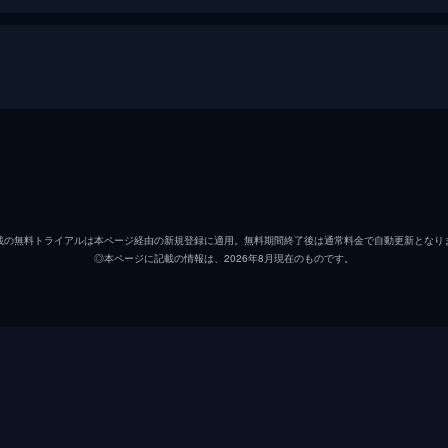
マルコ
カド・
ミミル
アルバ
載の無料トライアルは本ページ経由の新規登録に適用。無料期間終了後は通常料金で自動更新となり
◎本ページに記載の情報は、2026年8月現在のものです。
ステファニー
セリー
サブリ
ロール
ギヨー