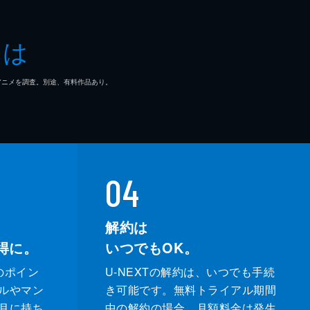
とは
マ/アニメを調査。別途、有料作品あり。
04
解約は
得に。
いつでもOK。
のポイン
U-NEXTの解約は、いつでも手続
ルやマン
き可能です。無料トライアル期間
月に持ち
中の解約の場合、月額料金は発生