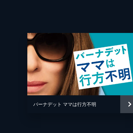
監督
脚本
音楽
製作
バーナデット ママは行方不明