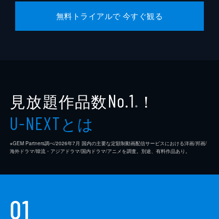
無料トライアルで 今すぐ観る
見放題作品数
！
No.1
※
とは
U-NEXT
※GEM Partners調べ/2026年7⽉ 国内の主要な定額制動画配信サービスにおける洋画/邦画/
海外ドラマ/韓流・アジアドラマ/国内ドラマ/アニメを調査。別途、有料作品あり。
01