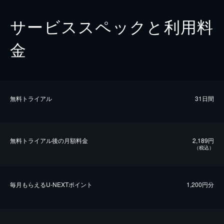
サービススペックと利用料
金
無料トライアル
31日間
無料トライアル後の⽉額料金
2,189円
（税込）
毎⽉もらえるU-NEXTポイント
1,200円分