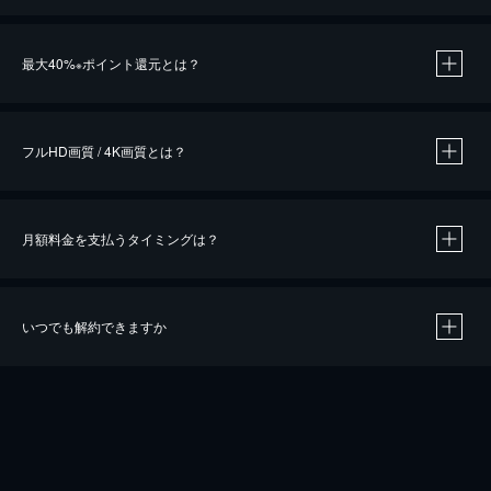
※
最大40%
ポイント還元とは？
※
※
作品によって必要なポイントが異なります。
フルHD画質 / 4K画質とは？
月額料金を支払うタイミングは？
※
40％ポイント還元の対象は、クレジットカード決済による作品の購入 / レンタルです。
※
iOSアプリのUコイン決済による作品の購入 / レンタルは、20％のポイント還元です。
※
還元の対象外となる決済方法や商品があります。くわしくは
こちら
をご確認ください。
いつでも解約できますか
こちら