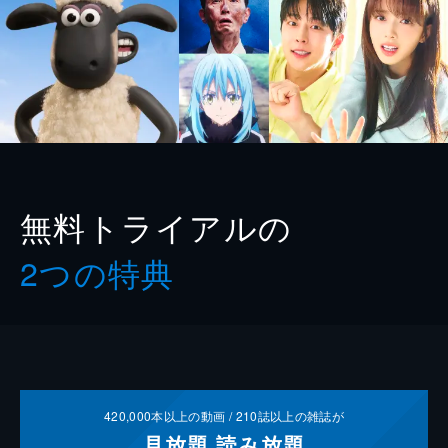
無料トライアルの
2つの特典
420,000
本以上の動画 /
210
誌以上の雑誌が
見放題
読み放題