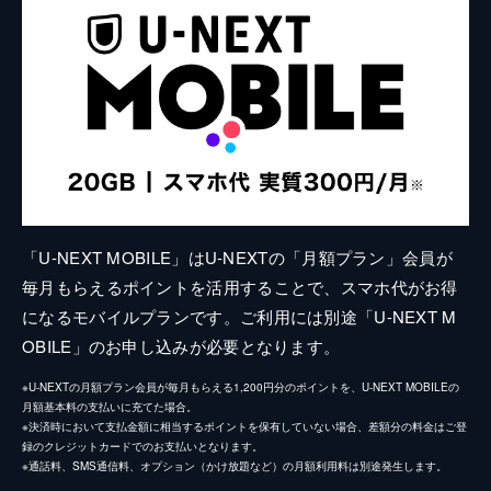
「U-NEXT MOBILE」はU-NEXTの「月額プラン」会員が
毎月もらえるポイントを活用することで、スマホ代がお得
になるモバイルプランです。ご利用には別途「U-NEXT M
OBILE」のお申し込みが必要となります。
※U-NEXTの月額プラン会員が毎月もらえる1,200円分のポイントを、U-NEXT MOBILEの
月額基本料の支払いに充てた場合。
※決済時において支払金額に相当するポイントを保有していない場合、差額分の料金はご登
録のクレジットカードでのお支払いとなります。
※通話料、SMS通信料、オプション（かけ放題など）の月額利用料は別途発生します。