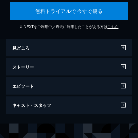
無料トライアルで 今すぐ観る
U-NEXTをご利用中／過去に利用したことがある方は
こちら
見どころ
ストーリー
エピソード
クワイエット・プレイス 破られた沈黙
キャスト・スタッフ
97分
出演
エヴリン・アボット
エミリー・ブラント
エメット
キリアン・マーフィ