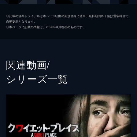
リーガン・アボット
ミリセント・シモンズ
◎記載の無料トライアルは本ページ経由の新規登録に適用。無料期間終了後は通常料金で
自動更新となります。
マーカス・アボット
ノア・ジュープ
◎本ページに記載の情報は、2026年8月現在のものです。
謎の生存者
ジャイモン・フンスー
リー・アボット
ジョン・クラシンスキー
スクート・マクネイリー
関連動画/
オキエリエテ・オナオドワン
シリーズ⼀覧
監督
ジョン・クラシンスキー
脚本
ジョン・クラシンスキー
音楽
マルコ・ベルトラミ
製作
マイケル・ベイ
アンドリュー・フォーム