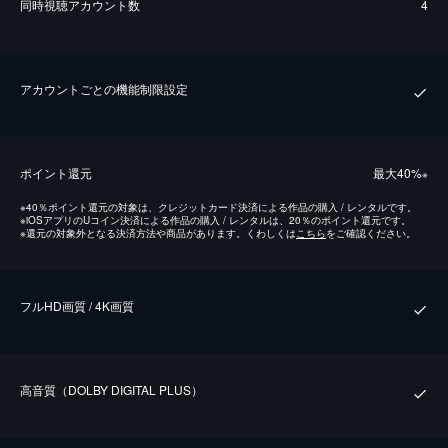
同時視聴アカウント数
4
アカウントごとの機能制限設定
ポイント還元
最⼤40%
※
※
40％ポイント還元の対象は、クレジットカード決済による作品の購入 / レンタルです。
※
iOSアプリのUコイン決済による作品の購入 / レンタルは、20％のポイント還元です。
※
還元の対象外となる決済方法や商品があります。くわしくは
こちら
をご確認ください。
フルHD画質 / 4K画質
⾼⾳質（DOLBY DIGITAL PLUS）