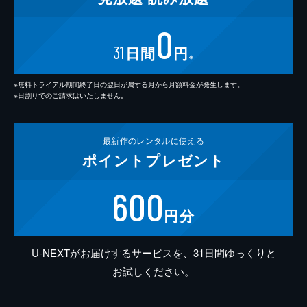
0
31
日間
円
※
※無料トライアル期間終了日の翌日が属する月から月額料金が発生します。
※日割りでのご請求はいたしません。
最新作の
レンタルに使える
ポイント
プレゼント
600
円分
U-NEXTがお届けするサービスを、31日間ゆっくりと
お試しください。