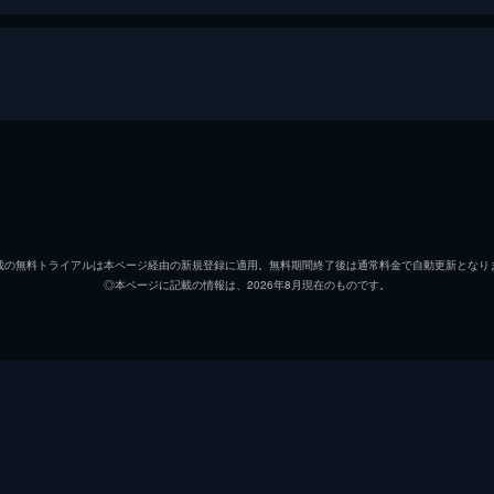
黙
エヴリン・アボット
エミリ
エメット
キリア
載の無料トライアルは本ページ経由の新規登録に適用。無料期間終了後は通常料金で自動更新となり
◎本ページに記載の情報は、2026年8月現在のものです。
リーガン・アボット
ミリセ
マーカス・アボット
ノア・
謎の生存者
ジャイ
リー・アボット
ジョン