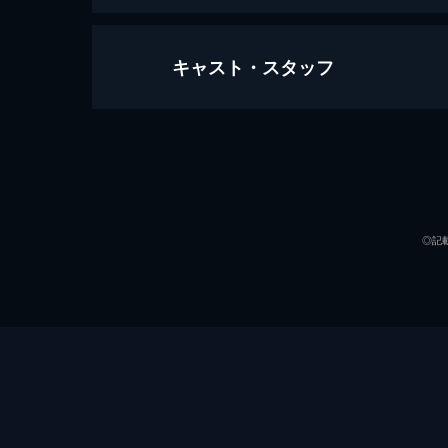
キャスト・スタッフ
クワイエット・プレイス 破られた沈
97分
出演
◎記