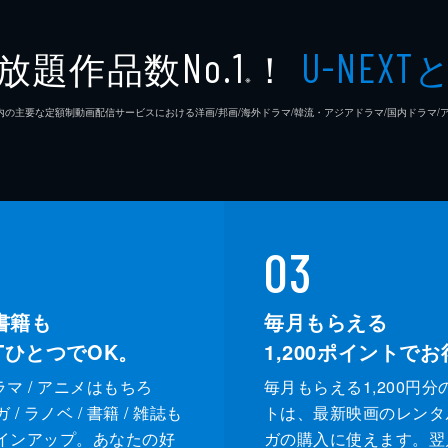
放題作品数
！
No.1
U-NEXT
※
26年7⽉ 国内の主要な定額制動画配信サービスにおける洋画/邦画/海外ドラマ/韓流・アジアドラマ/国内ドラ
03
書籍も
毎月もらえる
XTひとつでOK。
1,200
ポイントでお
ドラマ / アニメはもちろ
毎月もらえる1,200円分
/ ラノベ / 書籍 / 雑誌も
トは、最新映画のレンタ
インアップ。あなたの好
ガの購入に使えます。翌