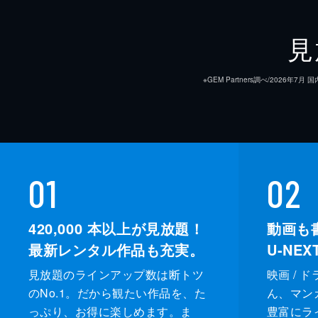
見
※GEM Partners調べ/20
01
02
420,000
本以上が見放題！
動画も
最新レンタル作品も充実。
U-NE
見放題のラインアップ数は断トツ
映画 / 
のNo.1。だから観たい作品を、た
ん、マンガ 
っぷり、お得に楽しめます。ま
豊富にラ