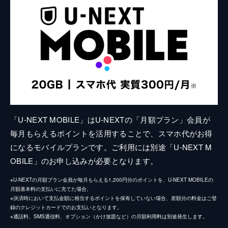
「U-NEXT MOBILE」はU-NEXTの「月額プラン」会員が
毎月もらえるポイントを活用することで、スマホ代がお得
になるモバイルプランです。ご利用には別途「U-NEXT M
OBILE」のお申し込みが必要となります。
※U-NEXTの月額プラン会員が毎月もらえる1,200円分のポイントを、U-NEXT MOBILEの
月額基本料の支払いに充てた場合。
※決済時において支払金額に相当するポイントを保有していない場合、差額分の料金はご登
録のクレジットカードでのお支払いとなります。
※通話料、SMS通信料、オプション（かけ放題など）の月額利用料は別途発生します。