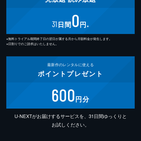
0
31
日間
円
※
※無料トライアル期間終了日の翌日が属する月から月額料金が発生します。
※日割りでのご請求はいたしません。
最新作の
レンタルに使える
ポイント
プレゼント
600
円分
U-NEXTがお届けするサービスを、31日間ゆっくりと
お試しください。