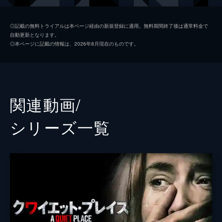
リーガン・アボット
ミリセント・シモンズ
◎記載の無料トライアルは本ページ経由の新規登録に適用。無料期間終了後は通常料金で
自動更新となります。
マーカス・アボット
ノア・ジュープ
◎本ページに記載の情報は、2026年8月現在のものです。
謎の生存者
ジャイモン・フンスー
リー・アボット
ジョン・クラシンスキー
スクート・マクネイリー
関連動画/
オキエリエテ・オナオドワン
シリーズ⼀覧
監督
ジョン・クラシンスキー
脚本
ジョン・クラシンスキー
音楽
マルコ・ベルトラミ
製作
マイケル・ベイ
アンドリュー・フォーム