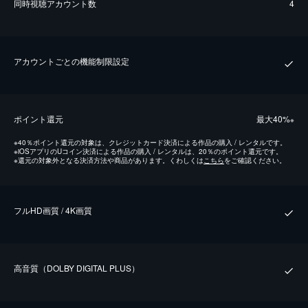
同時視聴アカウント数
4
アカウントごとの機能制限設定
ポイント還元
最⼤40%
※
※
40％ポイント還元の対象は、クレジットカード決済による作品の購入 / レンタルです。
※
iOSアプリのUコイン決済による作品の購入 / レンタルは、20％のポイント還元です。
※
還元の対象外となる決済方法や商品があります。くわしくは
こちら
をご確認ください。
フルHD画質 / 4K画質
⾼⾳質（DOLBY DIGITAL PLUS）