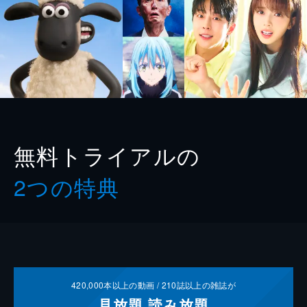
無料トライアルの
2つの特典
420,000
本以上の動画 /
210
誌以上の雑誌が
見放題
読み放題