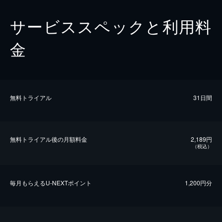
サービススペックと利用料
金
無料トライアル
31日間
無料トライアル後の⽉額料金
2,189円
（税込）
毎⽉もらえるU-NEXTポイント
1,200円分