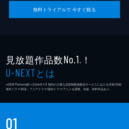
無料トライアルで 今すぐ観る
見放題作品数
！
No.1
※
とは
U-NEXT
※GEM Partners調べ/2026年7⽉ 国内の主要な定額制動画配信サービスにおける洋画/邦画/
海外ドラマ/韓流・アジアドラマ/国内ドラマ/アニメを調査。別途、有料作品あり。
01