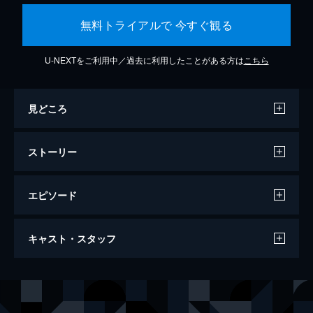
無料トライアルで 今すぐ観る
U-NEXTをご利用中／過去に利用したことがある方は
こちら
見どころ
ストーリー
エピソード
クワイエット・プレイス 破られた沈黙
キャスト・スタッフ
97分
出演
エヴリン・アボット
エミリー・ブラント
エメット
キリアン・マーフィ