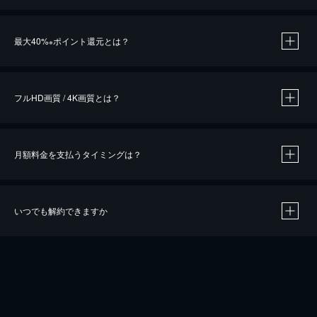
※
最大40%
ポイント還元とは？
※
※
作品によって必要なポイントが異なります。
フルHD画質 / 4K画質とは？
月額料金を支払うタイミングは？
※
40％ポイント還元の対象は、クレジットカード決済による作品の購入 / レンタルです。
※
iOSアプリのUコイン決済による作品の購入 / レンタルは、20％のポイント還元です。
※
還元の対象外となる決済方法や商品があります。くわしくは
こちら
をご確認ください。
いつでも解約できますか
こちら