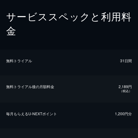
サービススペックと利用料
金
無料トライアル
31日間
無料トライアル後の⽉額料金
2,189円
（税込）
毎⽉もらえるU-NEXTポイント
1,200円分