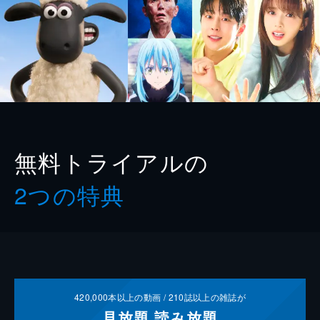
無料トライアルの
2つの特典
420,000
本以上の動画 /
210
誌以上の雑誌が
見放題
読み放題