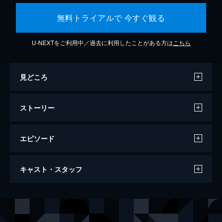
無料トライアルで 今すぐ観る
U-NEXTをご利用中／過去に利用したことがある方は
こちら
見どころ
ストーリー
エピソード
クワイエット・プレイス 破られた沈黙
キャスト・スタッフ
97分
出演
エヴリン・アボット
エミリー・ブラント
エメット
キリアン・マーフィ