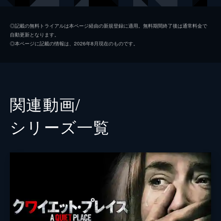
リーガン・アボット
ミリセント・シモンズ
◎記載の無料トライアルは本ページ経由の新規登録に適用。無料期間終了後は通常料金で
自動更新となります。
マーカス・アボット
ノア・ジュープ
◎本ページに記載の情報は、2026年8月現在のものです。
謎の生存者
ジャイモン・フンスー
リー・アボット
ジョン・クラシンスキー
スクート・マクネイリー
関連動画/
オキエリエテ・オナオドワン
シリーズ⼀覧
監督
ジョン・クラシンスキー
脚本
ジョン・クラシンスキー
音楽
マルコ・ベルトラミ
製作
マイケル・ベイ
アンドリュー・フォーム