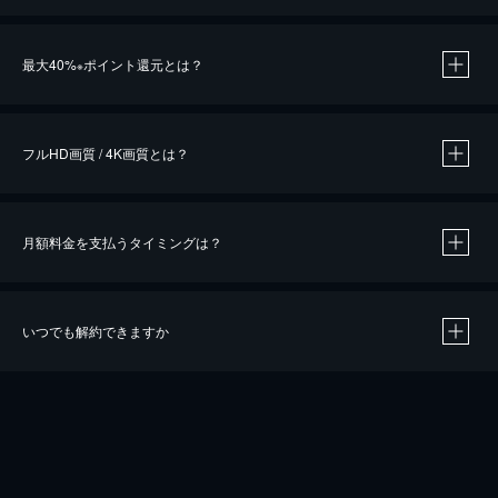
※
最大40%
ポイント還元とは？
※
※
作品によって必要なポイントが異なります。
フルHD画質 / 4K画質とは？
月額料金を支払うタイミングは？
※
40％ポイント還元の対象は、クレジットカード決済による作品の購入 / レンタルです。
※
iOSアプリのUコイン決済による作品の購入 / レンタルは、20％のポイント還元です。
※
還元の対象外となる決済方法や商品があります。くわしくは
こちら
をご確認ください。
いつでも解約できますか
こちら