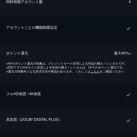
同時視聴アカウント数
4
アカウントごとの機能制限設定
ポイント還元
最⼤40%
※
※
40％ポイント還元の対象は、クレジットカード決済による作品の購入 / レンタルです。
※
iOSアプリのUコイン決済による作品の購入 / レンタルは、20％のポイント還元です。
※
還元の対象外となる決済方法や商品があります。くわしくは
こちら
をご確認ください。
フルHD画質 / 4K画質
⾼⾳質（DOLBY DIGITAL PLUS）