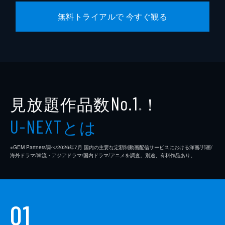
無料トライアルで 今すぐ観る
見放題作品数
！
No.1
※
とは
U-NEXT
※GEM Partners調べ/2026年7⽉ 国内の主要な定額制動画配信サービスにおける洋画/邦画/
海外ドラマ/韓流・アジアドラマ/国内ドラマ/アニメを調査。別途、有料作品あり。
01