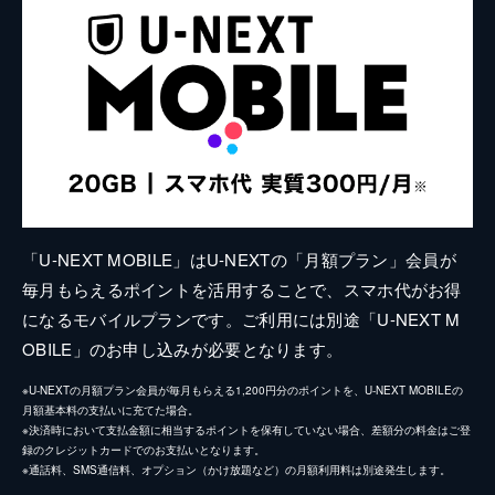
「U-NEXT MOBILE」はU-NEXTの「月額プラン」会員が
毎月もらえるポイントを活用することで、スマホ代がお得
になるモバイルプランです。ご利用には別途「U-NEXT M
OBILE」のお申し込みが必要となります。
※U-NEXTの月額プラン会員が毎月もらえる1,200円分のポイントを、U-NEXT MOBILEの
月額基本料の支払いに充てた場合。
※決済時において支払金額に相当するポイントを保有していない場合、差額分の料金はご登
録のクレジットカードでのお支払いとなります。
※通話料、SMS通信料、オプション（かけ放題など）の月額利用料は別途発生します。