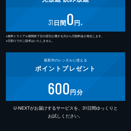
0
31
日間
円
※
※無料トライアル期間終了日の翌日が属する月から月額料金が発生します。
※日割りでのご請求はいたしません。
最新作の
レンタルに使える
ポイント
プレゼント
600
円分
U-NEXTがお届けするサービスを、31日間ゆっくりと
お試しください。