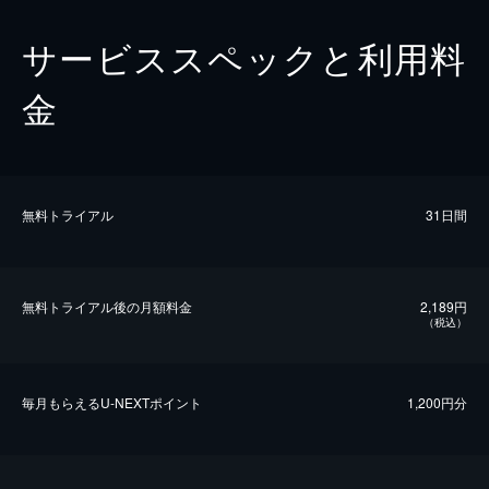
サービススペックと利用料
金
無料トライアル
31日間
無料トライアル後の⽉額料金
2,189円
（税込）
毎⽉もらえるU-NEXTポイント
1,200円分