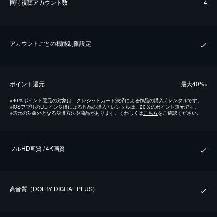
同時視聴アカウント数
4
アカウントごとの機能制限設定
ポイント還元
最⼤40%
※
※
40％ポイント還元の対象は、クレジットカード決済による作品の購入 / レンタルです。
※
iOSアプリのUコイン決済による作品の購入 / レンタルは、20％のポイント還元です。
※
還元の対象外となる決済方法や商品があります。くわしくは
こちら
をご確認ください。
フルHD画質 / 4K画質
⾼⾳質（DOLBY DIGITAL PLUS）