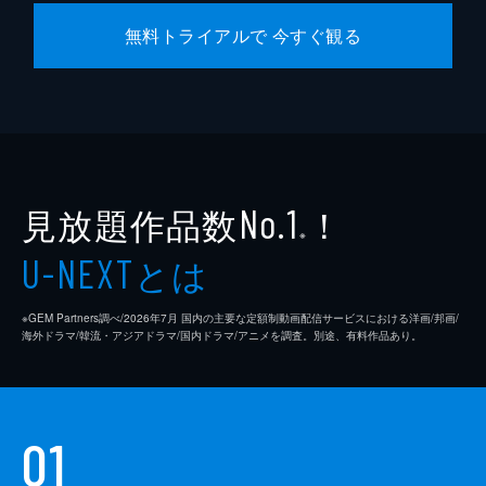
無料トライアルで 今すぐ観る
見放題作品数
！
No.1
※
とは
U-NEXT
※GEM Partners調べ/2026年7⽉ 国内の主要な定額制動画配信サービスにおける洋画/邦画/
海外ドラマ/韓流・アジアドラマ/国内ドラマ/アニメを調査。別途、有料作品あり。
01