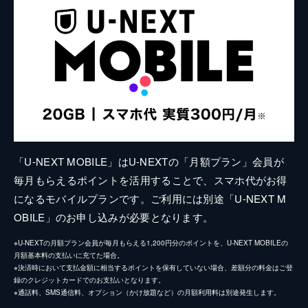
「U-NEXT MOBILE」はU-NEXTの「月額プラン」会員が
毎月もらえるポイントを活用することで、スマホ代がお得
になるモバイルプランです。ご利用には別途「U-NEXT M
OBILE」のお申し込みが必要となります。
※U-NEXTの月額プラン会員が毎月もらえる1,200円分のポイントを、U-NEXT MOBILEの
月額基本料の支払いに充てた場合。
※決済時において支払金額に相当するポイントを保有していない場合、差額分の料金はご登
録のクレジットカードでのお支払いとなります。
※通話料、SMS通信料、オプション（かけ放題など）の月額利用料は別途発生します。