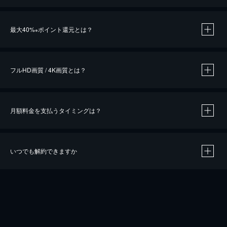
※
最大40%
ポイント還元とは？
※
※
作品によって必要なポイントが異なります。
フルHD画質 / 4K画質とは？
月額料金を支払うタイミングは？
※
40％ポイント還元の対象は、クレジットカード決済による作品の購入 / レンタルです。
※
iOSアプリのUコイン決済による作品の購入 / レンタルは、20％のポイント還元です。
※
還元の対象外となる決済方法や商品があります。くわしくは
こちら
をご確認ください。
いつでも解約できますか
こちら