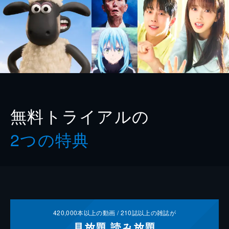
無料トライアルの
2つの特典
420,000
本以上の動画 /
210
誌以上の雑誌が
見放題
読み放題