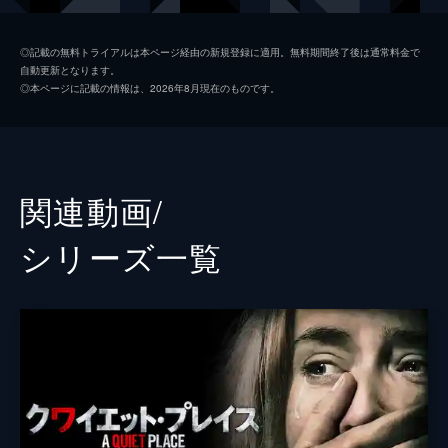
リーガン・アボット
ミリセント・シモンズ
◎記載の無料トライアルは本ページ経由の新規登録に適用。無料期間終了後は通常料金で
自動更新となります。
マーカス・アボット
ノア・ジュープ
◎本ページに記載の情報は、2026年8月現在のものです。
謎の生存者
ジャイモン・フンスー
リー・アボット
ジョン・クラシンスキー
スクート・マクネイリー
関連動画/
オキエリエテ・オナオドワン
シリーズ⼀覧
監督
ジョン・クラシンスキー
脚本
ジョン・クラシンスキー
音楽
マルコ・ベルトラミ
製作
マイケル・ベイ
アンドリュー・フォーム