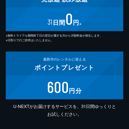
0
31
日間
円
※
※無料トライアル期間終了日の翌日が属する月から月額料金が発生します。
※日割りでのご請求はいたしません。
最新作の
レンタルに使える
ポイント
プレゼント
600
円分
U-NEXTがお届けするサービスを、31日間ゆっくりと
お試しください。