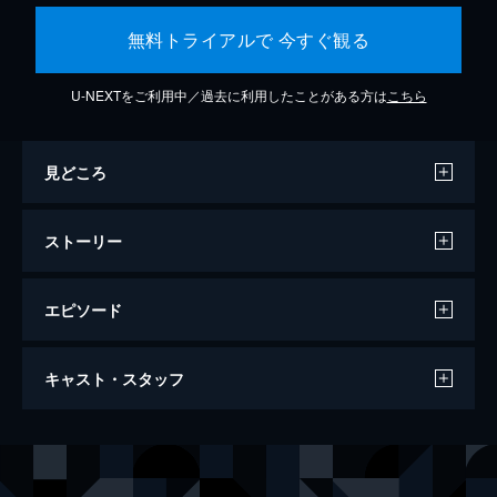
無料トライアルで 今すぐ観る
U-NEXTをご利用中／過去に利用したことがある方は
こちら
見どころ
ストーリー
エピソード
クワイエット・プレイス 破られた沈黙
キャスト・スタッフ
97分
出演
エヴリン・アボット
エミリー・ブラント
エメット
キリアン・マーフィ