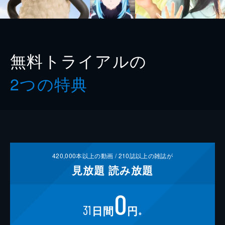
無料トライアルの
2つの特典
420,000
本以上の動画 /
210
誌以上の雑誌が
見放題
読み放題
0
31
日間
円
※