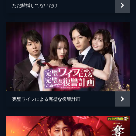
25分
ただ離婚してないだけ
加藤尚樹
#5 第5話 戦う覚悟
文の高校時代の同級生・今井優香の家に到着
した文と和真。ドアの向こうには、荒れ果て
た光景が広がりキッチンに座り込む優香の姿
が。原因は夫のモラハラだった。香住の説得
の末、優香はある決意をし...。
25分
#6 第6話 嘘の正体
和真と顔を合わせたくなかった文は、母親の
アパートで過ごすことに。そんななか、樋口
から「和真と立川さとみの密会場所を突き止
めた」と連絡が入る。文はためらいつつも現
場へ向かい、樋口と一緒に待ち伏せをする。
完璧ワイフによる完璧な復讐計画
25分
#7 第7話 偽りの代償
和真の浮気相手が高校時代の同級生・畑野さ
やかだと気づいた文。和真の同僚・高梨克己
の情報から密会場所を突き止めた文は、覚悟
を決めて樋口と乗り込む。そこには、和真と