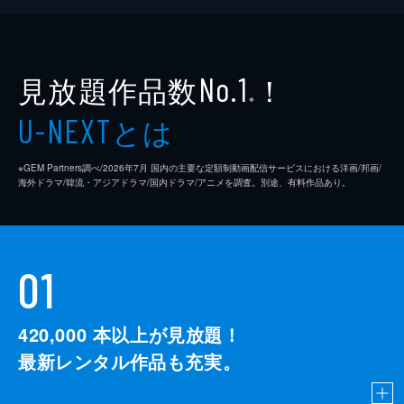
見放題作品数
！
No.1
※
とは
U-NEXT
※GEM Partners調べ/2026年7⽉ 国内の主要な定額制動画配信サービスにおける洋画/邦画/
海外ドラマ/韓流・アジアドラマ/国内ドラマ/アニメを調査。別途、有料作品あり。
01
420,000
本以上が見放題！
最新レンタル作品も充実。