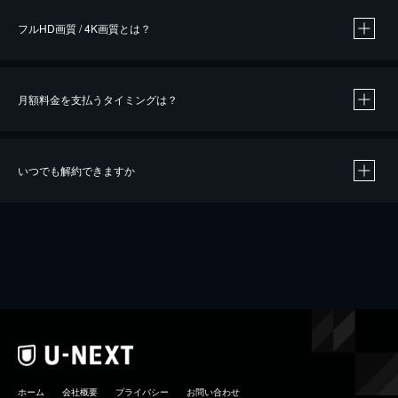
フルHD画質 / 4K画質とは？
月額料金を支払うタイミングは？
※
40％ポイント還元の対象は、クレジットカード決済による作品の購入 / レンタルです。
※
iOSアプリのUコイン決済による作品の購入 / レンタルは、20％のポイント還元です。
※
還元の対象外となる決済方法や商品があります。くわしくは
こちら
をご確認ください。
いつでも解約できますか
こちら
ホーム
会社概要
プライバシー
お問い合わせ