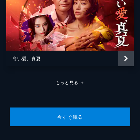
共に勝ち誇った表情のさやかの姿が...。
25分
#8 最終話 にぶんのいち夫婦
全てがさやかの嘘だとわかり、和真への浮気
疑惑も晴れることに。しかし、文は和真に
「離婚しよう」と告げる。一方、文を思うが
故に秘密や嘘を重ねたことで、全てを狂わせ
た和真は絶望のふちに突き落とされていた。
奪い愛、真夏
25分
もっと見る
＋
今すぐ観る