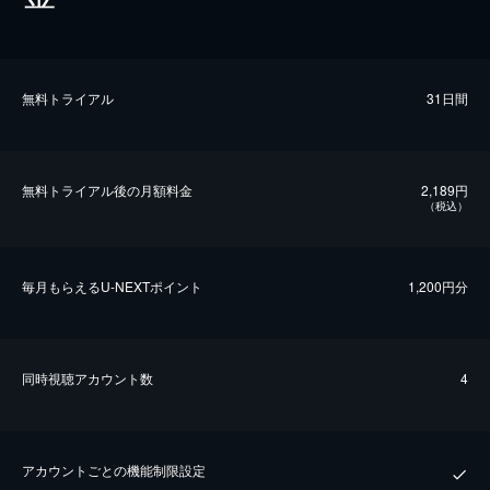
無料トライアル
31日間
無料トライアル後の⽉額料金
2,189円
（税込）
毎⽉もらえるU-NEXTポイント
1,200円分
同時視聴アカウント数
4
アカウントごとの機能制限設定