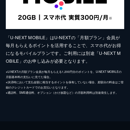
「U-NEXT MOBILE」はU-NEXTの「月額プラン」会員が
毎月もらえるポイントを活用することで、スマホ代がお得
になるモバイルプランです。ご利用には別途「U-NEXT M
OBILE」のお申し込みが必要となります。
※U-NEXTの月額プラン会員が毎月もらえる1,200円分のポイントを、U-NEXT MOBILEの
月額基本料の支払いに充てた場合。
※決済時において支払金額に相当するポイントを保有していない場合、差額分の料金はご登
録のクレジットカードでのお支払いとなります。
※通話料、SMS通信料、オプション（かけ放題など）の月額利用料は別途発生します。