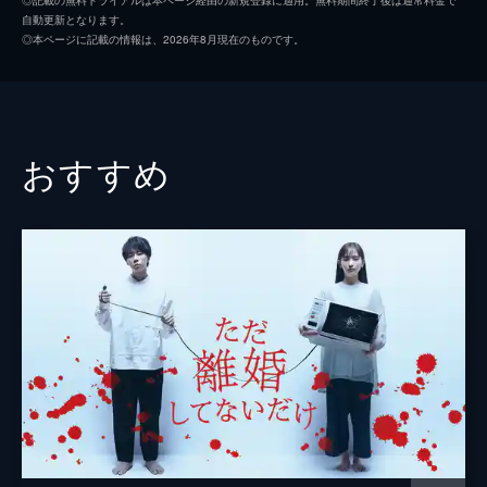
自動更新となります。
結婚記念日の準備を済ませ、和真の帰りを待
今井優香
瀬戸さおり
◎本ページに記載の情報は、2026年8月現在のものです。
っていた文。そこへ、「今夜は帰れない」と
立川さとみ
伊藤萌々香
和真から連絡が入り、浮気の疑いが消えない
文は家を飛び出す。だが、行く当てもなく家
高梨克己
小久保寿人
に戻った文を、和真は優しく迎え入れる。
25分
小倉真奈美
安倍乙
おすすめ
#3 第3話 裏切りの夜
三浦香住
秋元才加
和真の浮気相手らしきアカウントを見つけ、
文は投稿の詮索が止まらない。「私の何がい
畑野さやか
黒川智花
けなかったの?」文はそんな思いを抱きなが
ら打ちのめされていたが、崩れていく夫婦の
脚本
川崎いづみ
信頼関係をつなぎ留めようとし...。
原作
夏川ゆきの
25分
#4 第4話 俺と浮気しませんか？
黒沢明世
和真の浮気を確信し、文はどん底に突き落と
されていた。高校時代の同級生・三浦香住か
音楽
田渕夏海
ら「妊活より浮気疑惑を先に解決すべきだ」
演出
松田礼人
と指摘される。翌日、文は樋口亮に誘われス
ウィーツショップに行くが...。
山本剛義