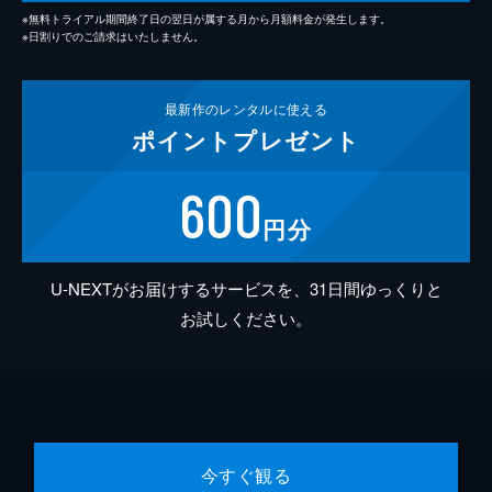
※無料トライアル期間終了日の翌日が属する月から月額料金が発生します。
※日割りでのご請求はいたしません。
最新作の
レンタルに使える
ポイント
プレゼント
600
円分
U-NEXTがお届けするサービスを、31日間ゆっくりと
お試しください。
今すぐ観る