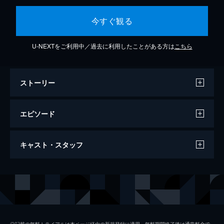
今すぐ観る
U-NEXTをご利用中／過去に利用したことがある方は
こちら
ストーリー
エピソード
#1 第1話 純愛と裏切り
キャスト・スタッフ
結婚2年目、32歳の中山文は、周囲もうらや
む誠実な夫・和真と平穏な生活を送ってい
た。ある日、文はひょんなことから和真の携
出演
中山文
比嘉愛未
帯に届いた意味深なメッセージを見てしま
中山和真
竹財輝之助
う。そして、和真は帰りが遅くなり始め...。
25分
樋󠄀口亮
坂東龍汰
#2 第2話 疑惑のキス
◎記載の無料トライアルは本ページ経由の新規登録に適用。無料期間終了後は通常料金で